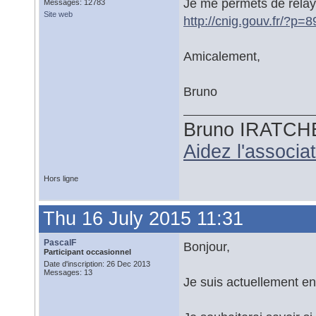
Je me permets de relayer
Messages: 12783
Site web
http://cnig.gouv.fr/?p=
Amicalement,
Bruno
Bruno IRATCH
Aidez l'associ
Hors ligne
Thu 16 July 2015 11:31
PascalF
Bonjour,
Participant occasionnel
Date d'inscription: 26 Dec 2013
Messages: 13
Je suis actuellement e