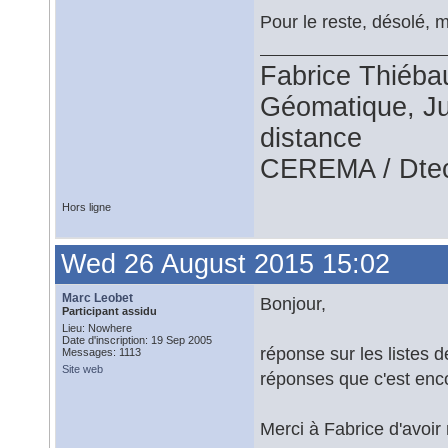
Pour le reste, désolé, m
Fabrice Thiéba
Géomatique, Jur
distance
CEREMA / Dtec
Hors ligne
Wed 26 August 2015 15:02
Marc Leobet
Bonjour,
Participant assidu
Lieu: Nowhere
Date d'inscription: 19 Sep 2005
réponse sur les listes 
Messages: 1113
Site web
réponses que c'est enco
Merci à Fabrice d'avoir