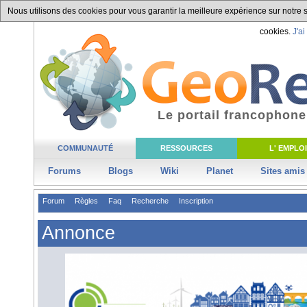
Nous utilisons des cookies pour vous garantir la meilleure expérience sur notre si
cookies.
J'ai
Le portail francophone
COMMUNAUTÉ
RESSOURCES
L' EMPLOI
Forums
Blogs
Wiki
Planet
Sites amis
Forum
Règles
Faq
Recherche
Inscription
Annonce