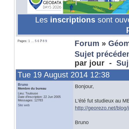
Les
inscriptions
sont ouv
Pages:
1
…
5
6
7
8
9
Forum
»
Géom
Sujet précéde
par jour -
Suj
Tue 19 August 2014 12:38
Bruno
Bonjour,
Membre du bureau
Lieu: Toulouse
Date d'inscription: 22 Jun 2005
L'été fut studieux au 
Messages: 12783
Site web
http://georezo.net/blog
Bruno