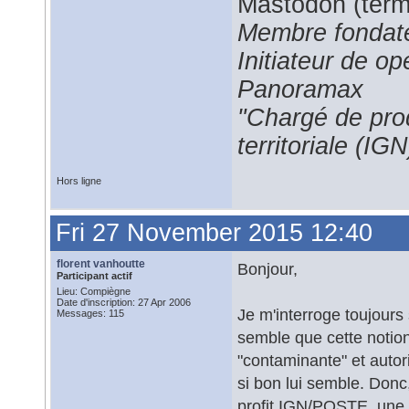
Mastodon (termi
Membre fondate
Initiateur de 
Panoramax
"Chargé de prod
territoriale (IGN
Hors ligne
Fri 27 November 2015 12:40
florent vanhoutte
Bonjour,
Participant actif
Lieu: Compiègne
Date d'inscription: 27 Apr 2006
Je m'interroge toujours
Messages: 115
semble que cette notion 
"contaminante" et autori
si bon lui semble. Donc
profit IGN/POSTE, une 