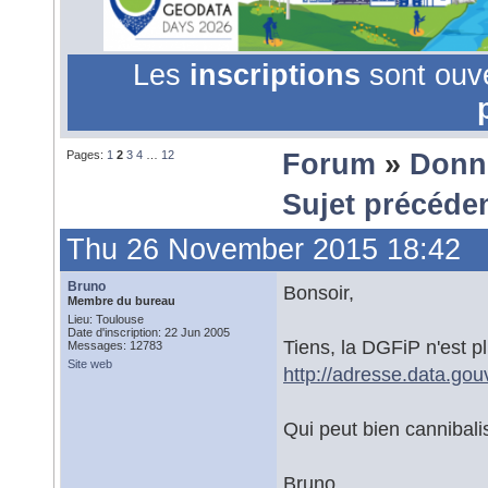
Les
inscriptions
sont ouv
Pages:
1
2
3
4
…
12
Forum
»
Donn
Sujet précéde
Thu 26 November 2015 18:42
Bruno
Bonsoir,
Membre du bureau
Lieu: Toulouse
Date d'inscription: 22 Jun 2005
Tiens, la DGFiP n'est pl
Messages: 12783
Site web
http://adresse.data.gouv
Qui peut bien cannibali
Bruno