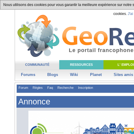
Nous utilisons des cookies pour vous garantir la meilleure expérience sur notre si
cookies.
J'ai
Le portail francophone
COMMUNAUTÉ
RESSOURCES
L' EMPLOI
Forums
Blogs
Wiki
Planet
Sites amis
Forum
Règles
Faq
Recherche
Inscription
Annonce