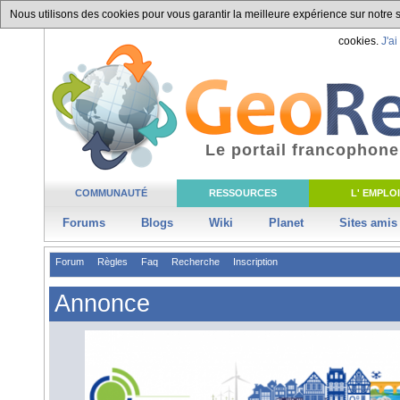
Nous utilisons des cookies pour vous garantir la meilleure expérience sur notre si
cookies.
J'ai
Le portail francophone
COMMUNAUTÉ
RESSOURCES
L' EMPLOI
Forums
Blogs
Wiki
Planet
Sites amis
Forum
Règles
Faq
Recherche
Inscription
Annonce