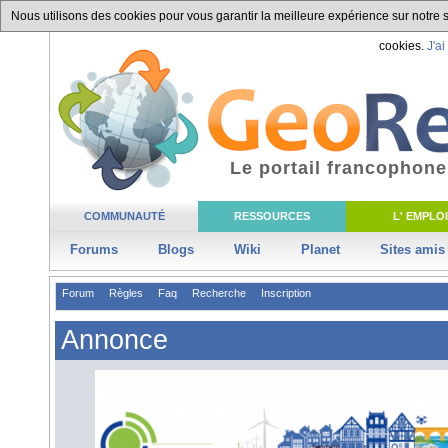
Nous utilisons des cookies pour vous garantir la meilleure expérience sur notre si
cookies.
J'ai
Le portail francophone
COMMUNAUTÉ
RESSOURCES
L' EMPLOI
Forums
Blogs
Wiki
Planet
Sites amis
Forum
Règles
Faq
Recherche
Inscription
Annonce