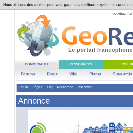
Nous utilisons des cookies pour vous garantir la meilleure expérience sur notre si
cookies.
J'ai
Le portail francophone
COMMUNAUTÉ
RESSOURCES
L' EMPLOI
Forums
Blogs
Wiki
Planet
Sites amis
Forum
Règles
Faq
Recherche
Inscription
Annonce