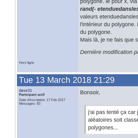
polygone. ie pour x, via 
rand(- etenduedansle
valeurs etenduedansles
l'intérieur du polygone.
du polygone.
Mais là, je ne fais que s
Dernière modification
Hors ligne
Tue 13 March 2018 21:29
dave31
Bonsoir,
Participant actif
Date d'inscription: 17 Feb 2017
Messages: 83
j'ai pas tenté ça car
aléatoires soit cla
polygones...