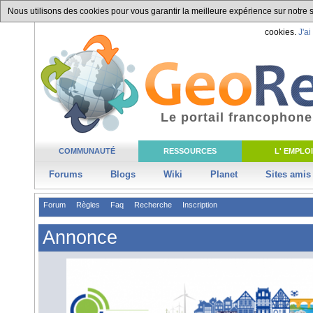
Nous utilisons des cookies pour vous garantir la meilleure expérience sur notre si
cookies.
J'ai
Le portail francophone
COMMUNAUTÉ
RESSOURCES
L' EMPLOI
Forums
Blogs
Wiki
Planet
Sites amis
Forum
Règles
Faq
Recherche
Inscription
Annonce