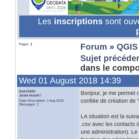
Les
inscriptions
sont ouv
Pages:
1
Forum
»
QGIS
Sujet précéde
dans le comp
Wed 01 August 2018 14:39
kaeshido
Bonjour, je me permet d
Juste Inscrit !
confiée de création de
Date d'inscription: 1 Aug 2018
Messages: 1
LA situation est la suiv
.csv avec les contacts 
une administration). Le