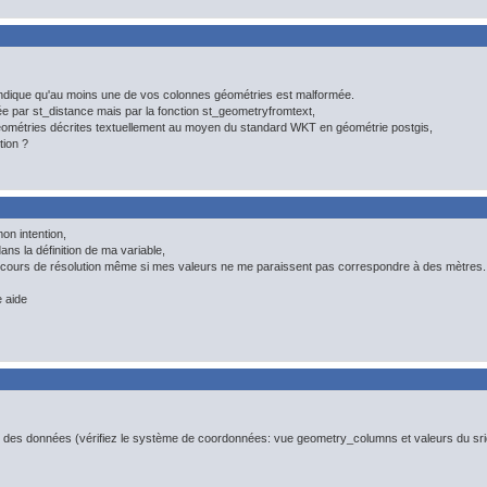
indique qu'au moins une de vos colonnes géométries est malformée.
ée par st_distance mais par la fonction st_geometryfromtext,
éométries décrites textuellement au moyen du standard WKT en géométrie postgis,
tion ?
mon intention,
ns la définition de ma variable,
cours de résolution même si mes valeurs ne me paraissent pas correspondre à des mètres.
 aide
es des données (vérifiez le système de coordonnées: vue geometry_columns et valeurs du sr