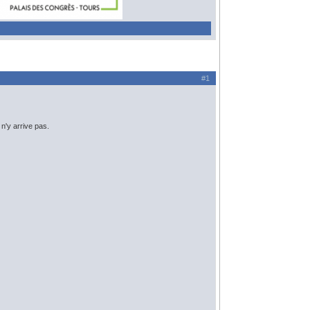
#1
n'y arrive pas.