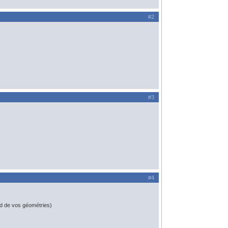
#2
#3
#4
id de vos géométries)