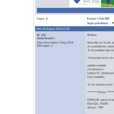
Pages:
1
Forum
»
Géo'BD
Sujet précédent
- Po
Mon 06 August 2018 22:09
lp_sig
Bonjour,
Juste Inscrit !
Date d'inscription: 6 Aug 2018
Nouvelle sur le site, 
Messages: 2
Je souhaiterais calcu
Je ne pratique pas du
J'ai essayé avec ce c
update matable
set distance=
(select ST_distance
from matable);
Je me retrouve avec 
********** Erreur *******
ERREUR: parse error 
État SQL :XX000
Astuce : "#N"