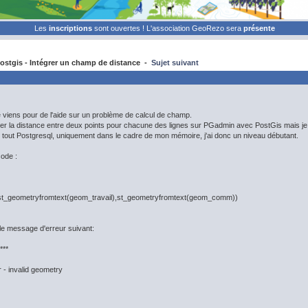
Les
inscriptions
sont ouvertes ! L'association GeoRezo sera
présente
stgis - Intégrer un champ de distance -
Sujet suivant
je viens pour de l'aide sur un problème de calcul de champ.
ler la distance entre deux points pour chacune des lignes sur PGadmin avec PostGis mais je 
 tout Postgresql, uniquement dans le cadre de mon mémoire, j'ai donc un niveau débutant.
ode :
(st_geometryfromtext(geom_travail),st_geometryfromtext(geom_comm))
le message d'erreur suivant:
***
- invalid geometry