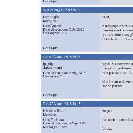
Hors ligne
Mon 06 August 2018 23:21
tumasgiu
Salut,
Membre
Lieu: Ajaccio
le message d'erreur 
Date d'inscription: 5 Jul 2010
L'erreur n'est renvoy
Messages: 1227
qui transforme des g
c'était bien votre inten
Hors ligne
Tue 07 August 2018 10:16
lp_sig
Merci, oui c'est bien 
Juste Inscrit !
J'avais un problème da
Date d'inscription: 6 Aug 2018
mon problème est en 
Messages: 2
Merci encore de votre
Bonne journée
Hors ligne
Tue 07 August 2018 10:48
Nicolas Ribot
Bonjour,
Membre
Lieu: Toulouse
Les unités sont cell
Date d'inscription: 9 Sep 2005
Messages: 1566
Nicolas