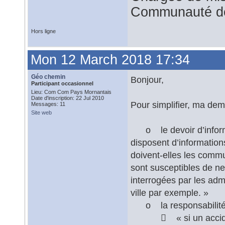
Communauté d
Hors ligne
Mon 12 March 2018 17:34
Géo chemin
Bonjour,
Participant occasionnel
Lieu: Com Com Pays Mornantais
Date d'inscription: 22 Jul 2010
Pour simplifier, ma dem
Messages: 11
Site web
o le devoir d’informa
disposent d’informations
doivent-elles les comm
sont susceptibles de ne
interrogées par les admi
ville par exemple. »
o la responsabilité
 « si un accident a 