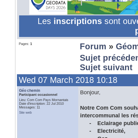
Les
inscriptions
sont ouv
Pages:
1
Forum
»
Géom
Sujet précéde
Sujet suivant
Wed 07 March 2018 10:18
Géo chemin
Bonjour,
Participant occasionnel
Lieu: Com Com Pays Mornantais
Date d'inscription: 22 Jul 2010
Notre Com Com souhai
Messages: 11
Site web
intercommunal les rés
- Eclairage publi
- Electricité,