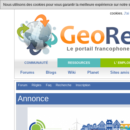
Nous utilisons des cookies pour vous garantir la meilleure expérience sur notre si
cookies.
J'ai
Le portail francophone
COMMUNAUTÉ
RESSOURCES
L' EMPLOI
Forums
Blogs
Wiki
Planet
Sites amis
Forum
Règles
Faq
Recherche
Inscription
Annonce