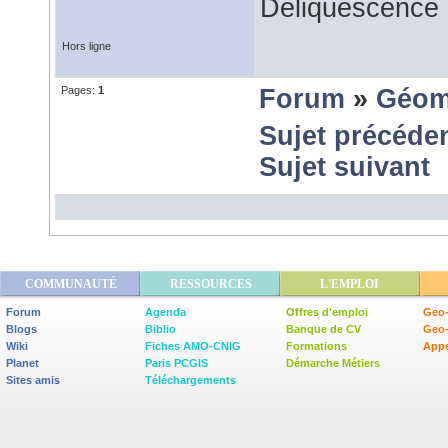
Déliquescence e
Hors ligne
Pages:
1
Forum
»
Géom
Sujet précéde
Sujet suivant
COMMUNAUTÉ
RESSOURCES
L'EMPLOI
Forum
Agenda
Offres d'emploi
Geo-
Blogs
Biblio
Banque de CV
Geo
Wiki
Fiches AMO-CNIG
Formations
Appe
Planet
Paris PCGIS
Démarche Métiers
Sites amis
Téléchargements