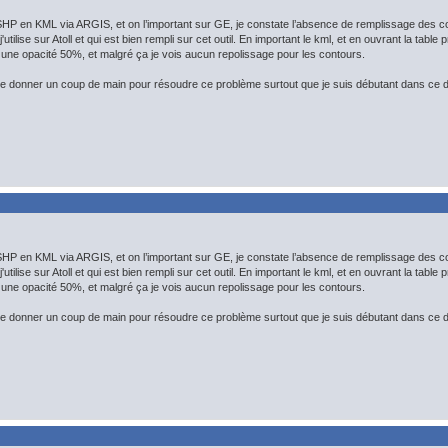
HP en KML via ARGIS, et on l’important sur GE, je constate l’absence de remplissage des c
j'utilise sur Atoll et qui est bien rempli sur cet outil. En important le kml, et en ouvrant la tabl
une opacité 50%, et malgré ça je vois aucun repolissage pour les contours.
 donner un coup de main pour résoudre ce problème surtout que je suis débutant dans ce 
HP en KML via ARGIS, et on l’important sur GE, je constate l’absence de remplissage des c
j'utilise sur Atoll et qui est bien rempli sur cet outil. En important le kml, et en ouvrant la tabl
une opacité 50%, et malgré ça je vois aucun repolissage pour les contours.
 donner un coup de main pour résoudre ce problème surtout que je suis débutant dans ce 