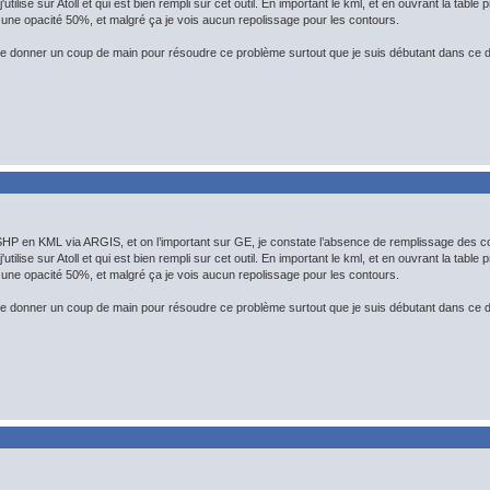
j'utilise sur Atoll et qui est bien rempli sur cet outil. En important le kml, et en ouvrant la tabl
une opacité 50%, et malgré ça je vois aucun repolissage pour les contours.
 donner un coup de main pour résoudre ce problème surtout que je suis débutant dans ce 
HP en KML via ARGIS, et on l’important sur GE, je constate l’absence de remplissage des c
j'utilise sur Atoll et qui est bien rempli sur cet outil. En important le kml, et en ouvrant la tabl
une opacité 50%, et malgré ça je vois aucun repolissage pour les contours.
 donner un coup de main pour résoudre ce problème surtout que je suis débutant dans ce 