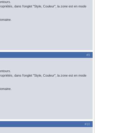
ontours.
e propriétés, dans l'onglet "Style, Couleur", la zone est en mode
domaine.
#9
ontours.
e propriétés, dans l'onglet "Style, Couleur", la zone est en mode
domaine.
#10