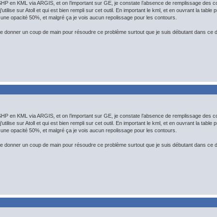
HP en KML via ARGIS, et on l’important sur GE, je constate l’absence de remplissage des c
j'utilise sur Atoll et qui est bien rempli sur cet outil. En important le kml, et en ouvrant la tabl
une opacité 50%, et malgré ça je vois aucun repolissage pour les contours.
 donner un coup de main pour résoudre ce problème surtout que je suis débutant dans ce 
HP en KML via ARGIS, et on l’important sur GE, je constate l’absence de remplissage des c
j'utilise sur Atoll et qui est bien rempli sur cet outil. En important le kml, et en ouvrant la tabl
une opacité 50%, et malgré ça je vois aucun repolissage pour les contours.
 donner un coup de main pour résoudre ce problème surtout que je suis débutant dans ce 