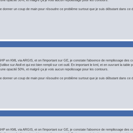
une opacité 50%, et malgré ça je vois aucun repolissage pour les contours.
 donner un coup de main pour résoudre ce problème surtout que je suis débutant dans ce 
HP en KML via ARGIS, et on l’important sur GE, je constate l’absence de remplissage des c
j'utilise sur Atoll et qui est bien rempli sur cet outil. En important le kml, et en ouvrant la tabl
une opacité 50%, et malgré ça je vois aucun repolissage pour les contours.
 donner un coup de main pour résoudre ce problème surtout que je suis débutant dans ce 
HP en KML via ARGIS, et on l’important sur GE, je constate l’absence de remplissage des c