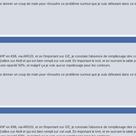
 donner un coup de main pour résoudre ce problème surtout que je suis débutant dans ce 
HP en KML via ARGIS, et on l’important sur GE, je constate l’absence de remplissage des c
j'utilise sur Atoll et qui est bien rempli sur cet outil. En important le kml, et en ouvrant la tabl
une opacité 50%, et malgré ça je vois aucun repolissage pour les contours.
 donner un coup de main pour résoudre ce problème surtout que je suis débutant dans ce 
HP en KML via ARGIS, et on l’important sur GE, je constate l’absence de remplissage des c
j'utilise sur Atoll et qui est bien rempli sur cet outil. En important le kml, et en ouvrant la tabl