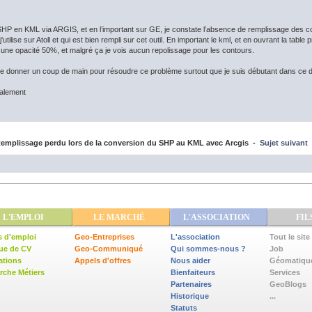
HP en KML via ARGIS, et en l’important sur GE, je constate l’absence de remplissage des c
j'utilise sur Atoll et qui est bien rempli sur cet outil. En important le kml, et en ouvrant la tabl
une opacité 50%, et malgré ça je vois aucun repolissage pour les contours.
 donner un coup de main pour résoudre ce problème surtout que je suis débutant dans ce 
ialement
mplissage perdu lors de la conversion du SHP au KML avec Arcgis -
Sujet suivant
L'EMPLOI
LE MARCHÉ
L'ASSOCIATION
FIL
s d'emploi
Geo-Entreprises
L'association
Tout le site
ue de CV
Geo-Communiqué
Qui sommes-nous ?
Job
ations
Appels d'offres
Nous aider
Géomatiqu
che Métiers
Bienfaiteurs
Services
Partenaires
GeoBlogs
Historique
...
Statuts