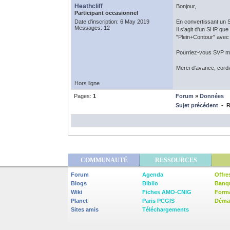
Heathcliff
Bonjour,
Participant occasionnel
Date d'inscription: 6 May 2019
En convertissant un S
Messages: 12
Il s'agit d'un SHP que 
"Plein+Contour" avec 
Pourriez-vous SVP me
Merci d'avance, cord
Hors ligne
Pages:
1
Forum
»
Données
Sujet précédent
- Re
COMMUNAUTÉ
RESSOURCES
Forum
Agenda
Offre
Blogs
Biblio
Banq
Wiki
Fiches AMO-CNIG
Form
Planet
Paris PCGIS
Démar
Sites amis
Téléchargements