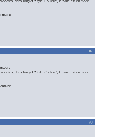
e propriétés, dans l'onglet "Style, Couleur", la zone est en mode
domaine.
#7
ontours.
e propriétés, dans l'onglet "Style, Couleur", la zone est en mode
domaine.
#8