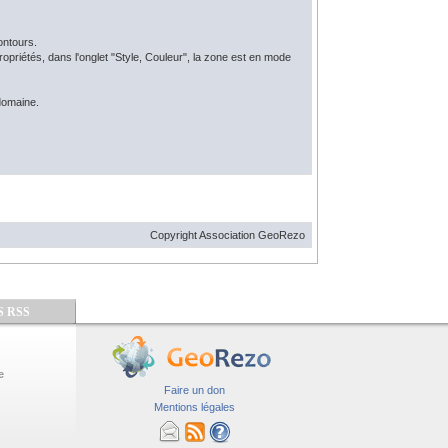
ontours.
e propriétés, dans l'onglet "Style, Couleur", la zone est en mode
domaine.
Copyright Association GeoRezo
S RSS
e
Faire un don
Mentions légales