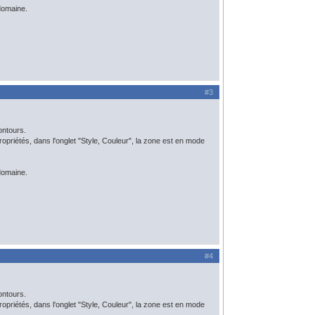
domaine.
#3
ontours.
e propriétés, dans l'onglet "Style, Couleur", la zone est en mode
domaine.
#4
ontours.
e propriétés, dans l'onglet "Style, Couleur", la zone est en mode