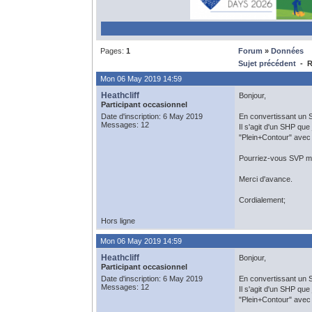
Pages:
1
Forum
»
Données
Sujet précédent
- Re
Mon 06 May 2019 14:59
Heathcliff
Bonjour,
Participant occasionnel
Date d'inscription: 6 May 2019
En convertissant un S
Messages: 12
Il s'agit d'un SHP que 
"Plein+Contour" avec 
Pourriez-vous SVP me
Merci d'avance.
Cordialement;
Hors ligne
Mon 06 May 2019 14:59
Heathcliff
Bonjour,
Participant occasionnel
Date d'inscription: 6 May 2019
En convertissant un S
Messages: 12
Il s'agit d'un SHP que 
"Plein+Contour" avec 