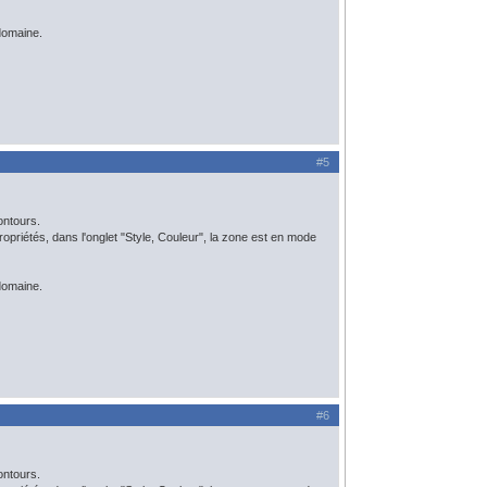
domaine.
#5
ontours.
e propriétés, dans l'onglet "Style, Couleur", la zone est en mode
domaine.
#6
ontours.