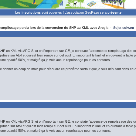
Les
inscriptions
sont ouvertes ! L'association GeoRezo sera
présente
mplissage perdu lors de la conversion du SHP au KML avec Arcgis -
Sujet suivant
HP en KML via ARGIS, et on l’important sur GE, je constate l’absence de remplissage des c
j'utilise sur Atoll et qui est bien rempli sur cet outil. En important le kml, et en ouvrant la tabl
une opacité 50%, et malgré ça je vois aucun repolissage pour les contours.
 donner un coup de main pour résoudre ce problème surtout que je suis débutant dans ce 
HP en KML via ARGIS, et on l’important sur GE, je constate l’absence de remplissage des c
j'utilise sur Atoll et qui est bien rempli sur cet outil. En important le kml, et en ouvrant la tabl
une opacité 50%, et malgré ça je vois aucun repolissage pour les contours.