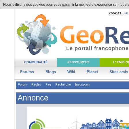
Nous utilisons des cookies pour vous garantir la meilleure expérience sur notre si
cookies.
J'ai
Le portail francophone
COMMUNAUTÉ
RESSOURCES
L' EMPLOI
Forums
Blogs
Wiki
Planet
Sites amis
Forum
Règles
Faq
Recherche
Inscription
Annonce