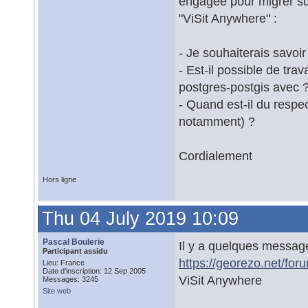
engagée pour migrer sur
"ViSit Anywhere" :
- Je souhaiterais savoir 
- Est-il possible de tr
postgres-postgis avec 
- Quand est-il du resp
notamment) ?
Cordialement
Hors ligne
Thu 04 July 2019 10:09
Pascal Boulerie
Il y a quelques message
Participant assidu
https://georezo.net/for
Lieu: France
Date d'inscription: 12 Sep 2005
ViSit Anywhere
Messages: 3245
Site web