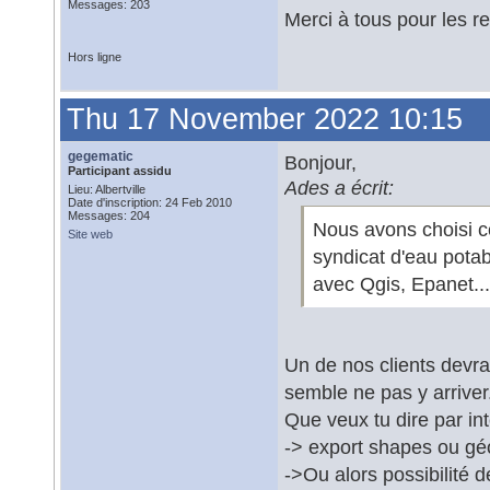
Messages: 203
Merci à tous pour les r
Hors ligne
Thu 17 November 2022 10:15
gegematic
Bonjour,
Participant assidu
Ades a écrit:
Lieu: Albertville
Date d'inscription: 24 Feb 2010
Messages: 204
Nous avons choisi c
Site web
syndicat d'eau potab
avec Qgis, Epanet..
Un de nos clients devr
semble ne pas y arriver
Que veux tu dire par in
-> export shapes ou g
->Ou alors possibilité 