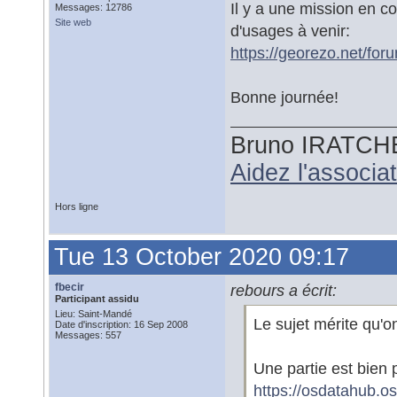
Il y a une mission en co
Messages: 12786
Site web
d'usages à venir:
https://georezo.net/fo
Bonne journée!
Bruno IRATCH
Aidez l'associ
Hors ligne
Tue 13 October 2020 09:17
fbecir
rebours a écrit:
Participant assidu
Lieu: Saint-Mandé
Le sujet mérite qu'o
Date d'inscription: 16 Sep 2008
Messages: 557
Une partie est bien 
https://osdatahub.o