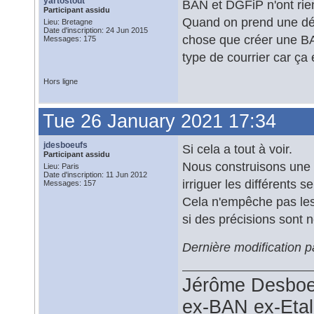
yartostout
BAN et DGFiP n'ont rien
Participant assidu
Quand on prend une dél
Lieu: Bretagne
Date d'inscription: 24 Jun 2015
chose que créer une BA
Messages: 175
type de courrier car ça
Hors ligne
Tue 26 January 2021 17:34
jdesboeufs
Si cela a tout à voir.
Participant assidu
Nous construisons une d
Lieu: Paris
Date d'inscription: 11 Jun 2012
irriguer les différents 
Messages: 157
Cela n'empêche pas les 
si des précisions sont né
Dernière modification 
Jérôme Desboe
ex-BAN ex-Eta