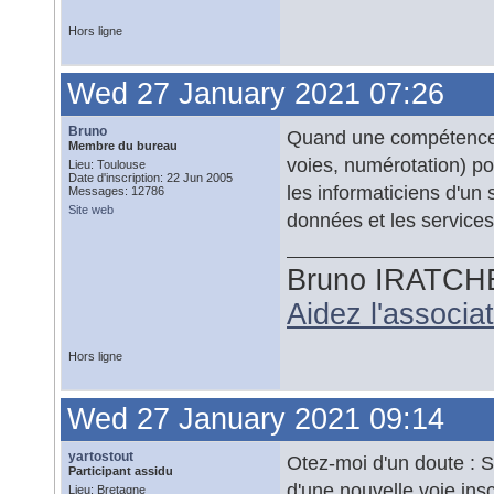
Hors ligne
Wed 27 January 2021 07:26
Bruno
Quand une compétence e
Membre du bureau
voies, numérotation) po
Lieu: Toulouse
Date d'inscription: 22 Jun 2005
les informaticiens d'un 
Messages: 12786
Site web
données et les service
Bruno IRATCH
Aidez l'associ
Hors ligne
Wed 27 January 2021 09:14
yartostout
Otez-moi d'un doute : S
Participant assidu
d'une nouvelle voie ins
Lieu: Bretagne