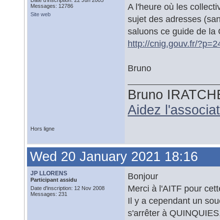
Date d'inscription: 22 Jun 2005
A l'heure où les collect
Messages: 12786
Site web
sujet des adresses (san
saluons ce guide de l
http://cnig.gouv.fr/?p=
Bruno
Bruno IRATCH
Aidez l'associ
Hors ligne
Wed 20 January 2021 18:16
JP LLORENS
Bonjour
Participant assidu
Merci à l'AITF pour cet
Date d'inscription: 12 Nov 2008
Messages: 231
Il y a cependant un souc
s'arrêter à QUINQUIES,