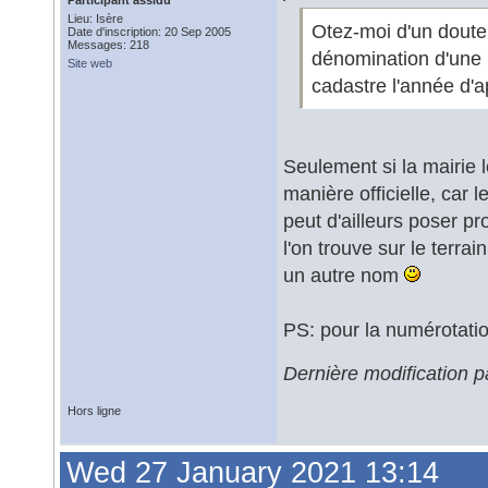
Participant assidu
Lieu: Isère
Otez-moi d'un doute 
Date d'inscription: 20 Sep 2005
Messages: 218
dénomination d'une n
Site web
cadastre l'année d'a
Seulement si la mairie 
manière officielle, car 
peut d'ailleurs poser p
l'on trouve sur le terr
un autre nom
PS: pour la numérotation
Dernière modification 
Hors ligne
Wed 27 January 2021 13:14