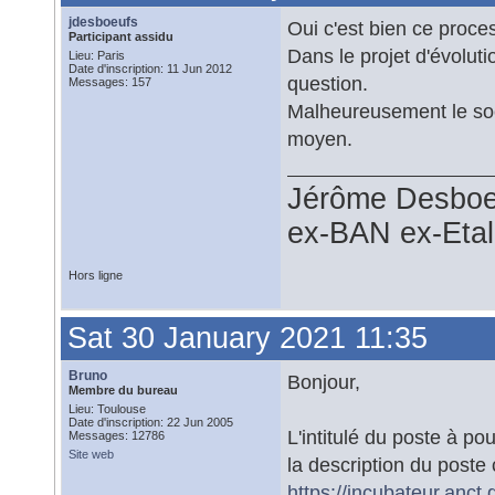
jdesboeufs
Oui c'est bien ce proce
Participant assidu
Dans le projet d'évoluti
Lieu: Paris
Date d'inscription: 11 Jun 2012
question.
Messages: 157
Malheureusement le socle
moyen.
Jérôme Desboe
ex-BAN ex-Eta
Hors ligne
Sat 30 January 2021 11:35
Bruno
Bonjour,
Membre du bureau
Lieu: Toulouse
Date d'inscription: 22 Jun 2005
L'intitulé du poste à p
Messages: 12786
Site web
la description du poste
https://incubateur.anct