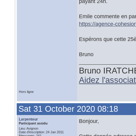
payant 24h.
Emile commente en parti
https://agence-cohesion
Espérons que cette 25è
Bruno
Bruno IRATCH
Aidez l'associ
Hors ligne
Sat 31 October 2020 08:18
Larpenteur
Bonjour,
Participant assidu
Lieu: Avignon
Date d'inscription: 24 Jan 2011
Messages: 161