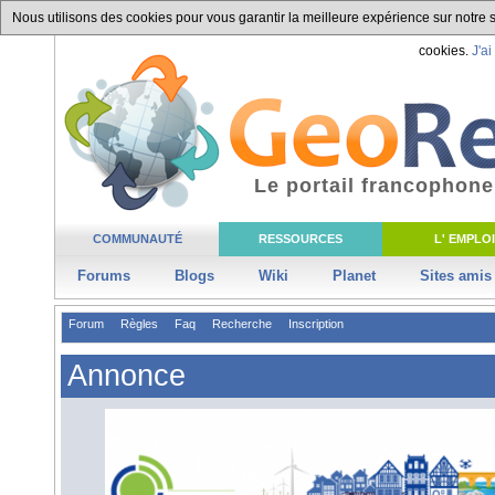
Nous utilisons des cookies pour vous garantir la meilleure expérience sur notre si
cookies.
J'ai
Le portail francophone
COMMUNAUTÉ
RESSOURCES
L' EMPLOI
Forums
Blogs
Wiki
Planet
Sites amis
Forum
Règles
Faq
Recherche
Inscription
Annonce