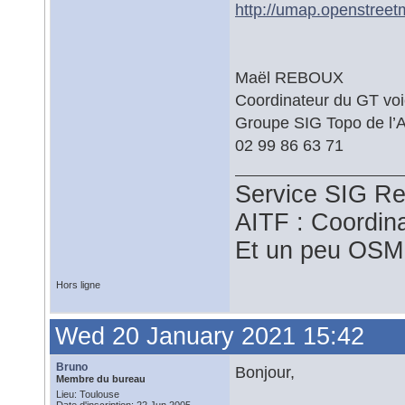
http://umap.openstreet
Maël REBOUX
Coordinateur du GT vo
Groupe SIG Topo de l’A
02 99 86 63 71
Service SIG Re
AITF : Coordin
Et un peu OSM
Hors ligne
Wed 20 January 2021 15:42
Bruno
Bonjour,
Membre du bureau
Lieu: Toulouse