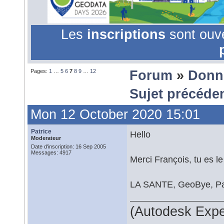
Les
inscriptions
sont ouv
Pages:
1
…
5
6
7
8
9
…
12
Forum
»
Donn
Sujet précéde
Mon 12 October 2020 15:01
Patrice
Hello
Moderateur
Date d'inscription: 16 Sep 2005
Messages: 4917
Merci François, tu es l
LA SANTE, GeoBye, P
(Autodesk Expe