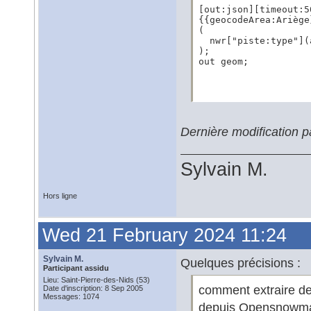
[out:json][timeout:50
{{geocodeArea:Ariège
(

  nwr["piste:type"](
);

out geom;
Dernière modification 
Sylvain M.
Hors ligne
Wed 21 February 2024 11:24
Sylvain M.
Quelques précisions :
Participant assidu
Lieu: Saint-Pierre-des-Nids (53)
comment extraire de
Date d'inscription: 8 Sep 2005
Messages: 1074
depuis Opensnowma