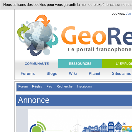
Nous utilisons des cookies pour vous garantir la meilleure expérience sur notre si
cookies.
J'ai
Le portail francophone
COMMUNAUTÉ
RESSOURCES
L' EMPLOI
Forums
Blogs
Wiki
Planet
Sites amis
Forum
Règles
Faq
Recherche
Inscription
Annonce