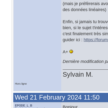
(mais je préfèrerais avo
des données linéaires)
Enfin, si jamais tu tro
bien, si le sujet t'intér
c'est finalement très 
guider ici :
https://foru
A+
Dernière modification 
Sylvain M.
Hors ligne
Wed 21 February 2024 11:50
EPODE_L_B
Bonjour,