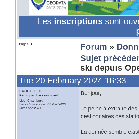
Les
inscriptions
sont ouv
Pages:
1
Forum
»
Donn
Sujet précéde
ski depuis 
Tue 20 February 2024 16:33
EPODE_L_B
Bonjour,
Participant occasionnel
Lieu: Chambéry
Date d'inscription: 22 Mar 2023
Je peine à extraire des
Messages: 40
gestionnaires des stati
La donnée semble exis