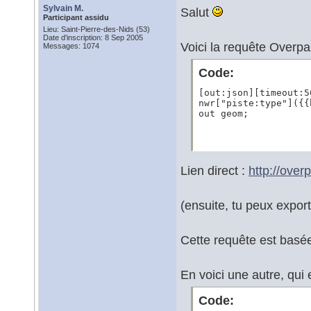
Sylvain M.
Salut
Participant assidu
Lieu: Saint-Pierre-des-Nids (53)
Date d'inscription: 8 Sep 2005
Voici la requête Overpa
Messages: 1074
Code:
[out:json][timeout:50
nwr["piste:type"]({{
out geom;
Lien direct :
http://ove
(ensuite, tu peux expo
Cette requête est basée
En voici une autre, qui 
Code: