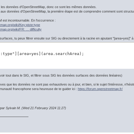
 les données d'OpenStreetMap, donc ce sont les mêmes données.
 aux données d'OpenStreetMap, la première étape est de comprendre comment sont structur
M est incontournable. En l'occurrence :
etmap.org/wiki/Key:piste:type
tmap.org/wiki/FR: … difficulty
surfaces, tu peux filtrer ensuite sur SIG ou directement à la racine en ajoutant "[area=yes]" à
e:type"][area=yes](area.searchArea);
voir tout dans le SIG, et filtrer sous SIG les données surfaces des données linéaires)
ouves que les données ne sont pas exhaustives ou à jour, et bien, si le sujet t'intéresse, n'hés
mmunauté francophone sera heureuse de te guider ici :
https://forum.openstreetmap.fr/
n par Sylvain M. (Wed 21 February 2024 11:27)