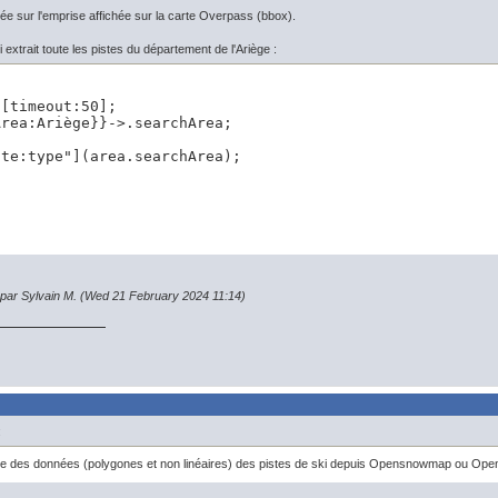
ée sur l'emprise affichée sur la carte Overpass (bbox).
i extrait toute les pistes du département de l'Ariège :
[timeout:50];

rea:Ariège}}->.searchArea;

te:type"](area.searchArea);

n par Sylvain M. (Wed 21 February 2024 11:14)
:
e des données (polygones et non linéaires) des pistes de ski depuis Opensnowmap ou Ope