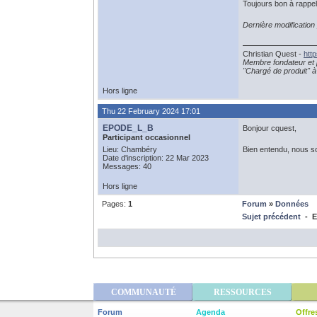
Toujours bon à rappel
Dernière modificatio
Christian Quest -
htt
Membre fondateur et 
"Chargé de produit" à 
Hors ligne
Thu 22 February 2024 17:01
EPODE_L_B
Bonjour cquest,
Participant occasionnel
Lieu: Chambéry
Bien entendu, nous s
Date d'inscription: 22 Mar 2023
Messages: 40
Hors ligne
Pages:
1
Forum
»
Données
Sujet précédent
- E
COMMUNAUTÉ
RESSOURCES
Forum
Agenda
Offre