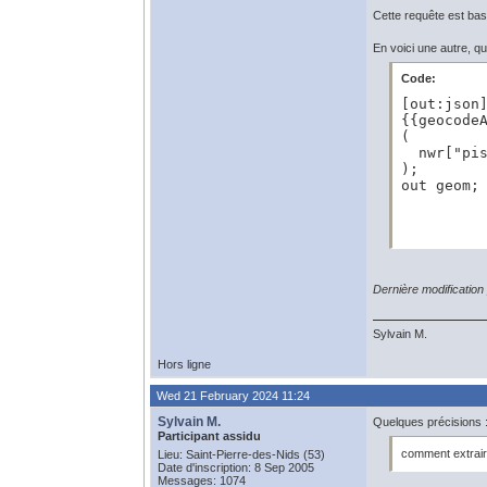
Cette requête est bas
En voici une autre, qu
Code:
[out:json]
{{geocodeA
(

  nwr["pis
);

out geom;
Dernière modificatio
Sylvain M.
Hors ligne
Wed 21 February 2024 11:24
Sylvain M.
Quelques précisions 
Participant assidu
comment extrair
Lieu: Saint-Pierre-des-Nids (53)
Date d'inscription: 8 Sep 2005
Messages: 1074