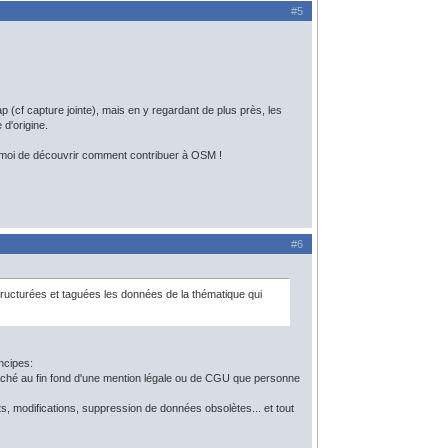
#5
 (cf capture jointe), mais en y regardant de plus près, les
 d'origine.
r moi de découvrir comment contribuer à OSM !
#6
ucturées et taguées les données de la thématique qui
ncipes:
aché au fin fond d'une mention légale ou de CGU que personne
s, modifications, suppression de données obsolètes... et tout