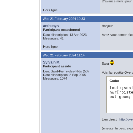
D'avance merci pour v
Hors ligne
Wed 21 February 2024 10:33
anthony.v
Bonjour,
Participant occasionnel
Date d'inscription: 13 Apr 2023
Avez-vous tenter d'ex
Messages: 41
Hors ligne
Wed 21 February 2024 11:14
Sylvain M.
Salut
Participant assidu
Lieu: Saint-Pierre-des-Nids (53)
Voici la requête Over
Date d'inscription: 8 Sep 2005
Messages: 1074
Code:
[out:json]
nwr["piste
out geom;
Lien direct :
http://o
(ensuite, tu peux ex