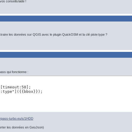
os conseils/aide !
traire les données sur QGIS avec le plugin QuickOSM et la clé piste:type ?
pass qui fonctionne :
[timeout:50];

:type"]({{bbox}});

verpass-turbo.eu/s/1HDD
porter les données en GeoJson)