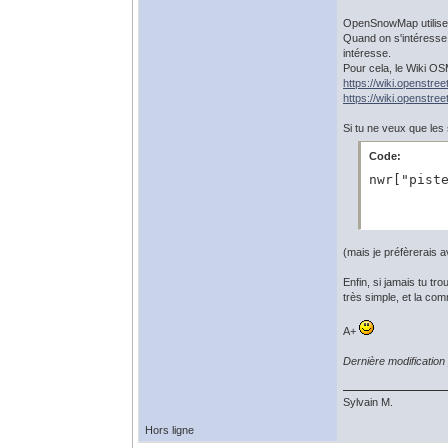
OpenSnowMap utilise
Quand on s'intéresse
intéresse.
Pour cela, le Wiki OS
https://wiki.openstre
https://wiki.openstree
Si tu ne veux que les 
Code:
nwr["pist
(mais je préfèrerais a
Enfin, si jamais tu tr
très simple, et la co
A+
Dernière modificatio
Sylvain M.
Hors ligne