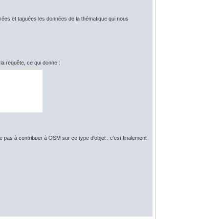
ées et taguées les données de la thématique qui nous
 la requête, ce qui donne :
ite pas à contribuer à OSM sur ce type d'objet : c'est finalement