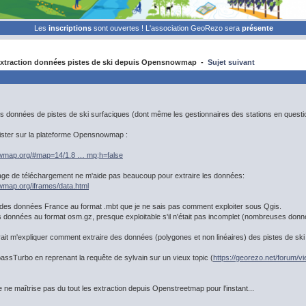
Les
inscriptions
sont ouvertes ! L'association GeoRezo sera
présente
xtraction données pistes de ski depuis Opensnowmap -
Sujet suivant
es données de pistes de ski surfaciques (dont même les gestionnaires des stations en questi
ster sur la plateforme Opensnowmap :
wmap.org/#map=14/1.8 … mp;h=false
page de téléchargement ne m'aide pas beaucoup pour extraire les données:
map.org/iframes/data.html
des données France au format .mbt que je ne sais pas comment exploiter sous Qgis.
es données au format osm.gz, presque exploitable s'il n'était pas incomplet (nombreuses do
urait m'expliquer comment extraire des données (polygones et non linéaires) des pistes de
assTurbo en reprenant la requête de sylvain sur un vieux topic (
https://georezo.net/forum/
e ne maîtrise pas du tout les extraction depuis Openstreetmap pour l'instant...