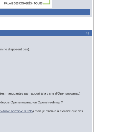
#1
on ne disposent pas).
nnées manquantes par rapport à la carte d'Opensnowmap).
 ski depuis Opensnowmap ou Openstreetmap ?
viewtopic.php?id=103295
) mais je n'arrive à extraire que des