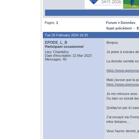
Pages:
1
Forum
»
Données
Sujet précédent
- E
Tue 20 February 2024 16:33
EPODE_L_B
Bonjour,
Participant occasionnel
Lieu: Chambéry
Je peine à extraire d
Date d'inscription: 22 Mar 2023
Messages: 40
La donnée semble exi
https://www.opensno
Mais j'avoue que la 
https://www.opensnow
Je me retrouve avec 
Ou bien un extrait d
Quelqu'un par ici sa
J'ai essayé via Overp
infos linéaires....
Vous l'aurez deviné, j