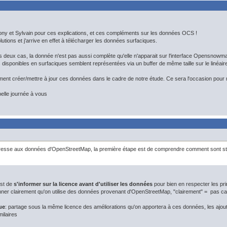
ny et Sylvain pour ces explications, et ces compléments sur les données OCS !
lutions et j'arrive en effet à télécharger les données surfaciques.
 deux cas, la donnée n'est pas aussi complète qu'elle n'apparait sur l'interface Opensnowmap
 disponibles en surfaciques semblent représentées via un buffer de même taille sur le linéaire
ment créer/mettre à jour ces données dans le cadre de notre étude. Ce sera l'occasion pou
elle journée à vous
resse aux données d'OpenStreetMap, la première étape est de comprendre comment sont str
est de
s'informer sur la licence avant d'utiliser les données
pour bien en respecter les pri
nner clairement qu'on utilise des données provenant d'OpenStreetMap, "clairement" = pas c
ue
: partage sous la même licence des améliorations qu'on apportera à ces données, les ajout
ilaires