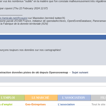
er vus les nombreux "oublis" en la matière que l'on constate malheureusement très régulière
n par cquest (Thu 22 February 2024 12:07)
ps://amicale.net/@cquest
sur Mastodon (terminé twitter/X)
porte parole d'OSM France, Initiateur de opendatArchives, OpenEventDatabase, Panoramax
la Fabrique de la donnée territoriale (IGN)
ourçons toujours nos données sur nos cartographies!
xtraction données pistes de ski depuis Opensnowmap -
Sujet suivant
L'EMPLOI
LE MARCHÉ
L'ASSOCIATION
FIL
s d'emploi
Geo-Entreprises
L'association
Tout le site