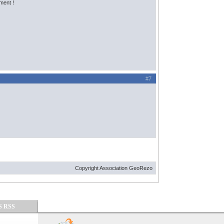
ment !
#7
Copyright Association GeoRezo
S RSS