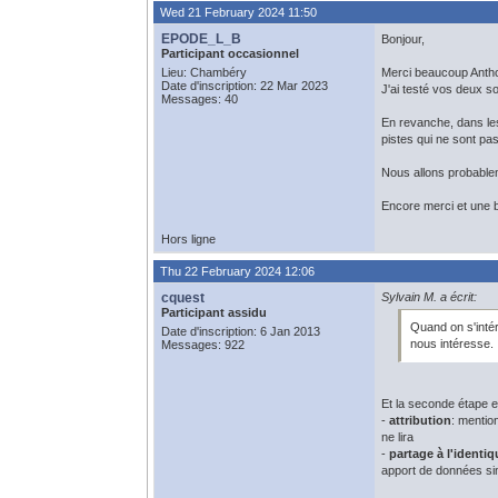
Wed 21 February 2024 11:50
EPODE_L_B
Bonjour,
Participant occasionnel
Lieu: Chambéry
Merci beaucoup Antho
Date d'inscription: 22 Mar 2023
J'ai testé vos deux so
Messages: 40
En revanche, dans les
pistes qui ne sont pas
Nous allons probable
Encore merci et une b
Hors ligne
Thu 22 February 2024 12:06
cquest
Sylvain M. a écrit:
Participant assidu
Quand on s'inté
Date d'inscription: 6 Jan 2013
nous intéresse.
Messages: 922
Et la seconde étape 
-
attribution
: mentio
ne lira
-
partage à l'identiq
apport de données sim