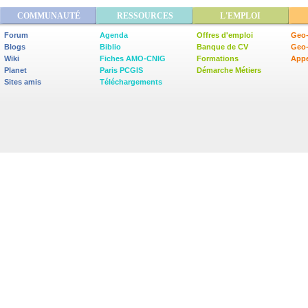
COMMUNAUTÉ
RESSOURCES
L'EMPLOI
Forum
Agenda
Offres d'emploi
Geo-
Blogs
Biblio
Banque de CV
Geo
Wiki
Fiches AMO-CNIG
Formations
Appe
Planet
Paris PCGIS
Démarche Métiers
Sites amis
Téléchargements