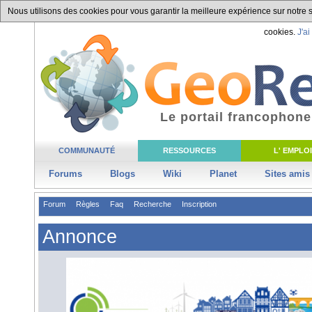
Nous utilisons des cookies pour vous garantir la meilleure expérience sur notre si
cookies.
J'ai
Le portail francophone
COMMUNAUTÉ
RESSOURCES
L' EMPLOI
Forums
Blogs
Wiki
Planet
Sites amis
Forum
Règles
Faq
Recherche
Inscription
Annonce