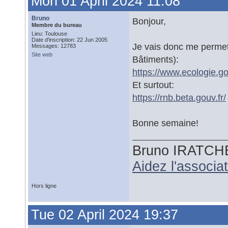
Mon 01 April 2024 11:08
Bruno
Bonjour,
Membre du bureau
Lieu: Toulouse
Date d'inscription: 22 Jun 2005
Je vais donc me permet
Messages: 12783
Site web
Bâtiments):
https://www.ecologie.go
Et surtout:
https://rnb.beta.gouv.fr/
Bonne semaine!
Bruno IRATCH
Aidez l'associ
Hors ligne
Tue 02 April 2024 19:37