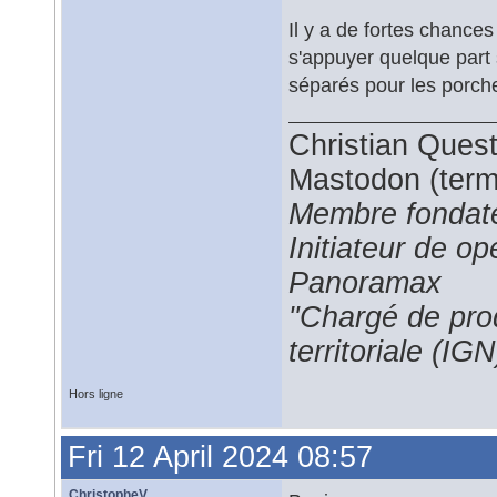
Il y a de fortes chances
s'appuyer quelque part
séparés pour les porch
Christian Ques
Mastodon (termi
Membre fondate
Initiateur de 
Panoramax
"Chargé de prod
territoriale (IGN
Hors ligne
Fri 12 April 2024 08:57
ChristopheV