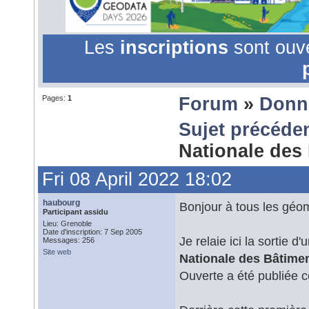
Les
inscriptions
sont ouv
Pages:
1
Forum
»
Donn
Sujet précéde
Nationale des
Fri 08 April 2022 18:02
haubourg
Bonjour à tous les géom
Participant assidu
Lieu: Grenoble
Date d'inscription: 7 Sep 2005
Je relaie ici la sortie
Messages: 256
Site web
Nationale des Bâtime
Ouverte a été publiée ce