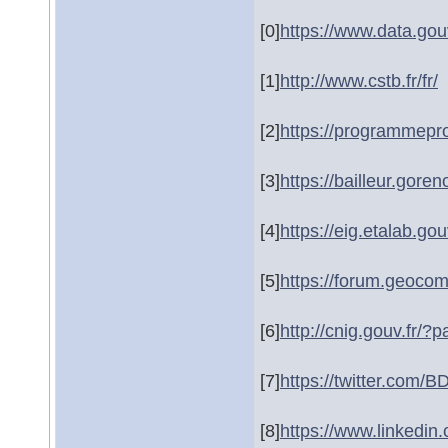
[0]
https://www.data.gouv
[1]
http://www.cstb.fr/fr/
[2]
https://programmeprof
[3]
https://bailleur.goren
[4]
https://eig.etalab.gouv
[5]
https://forum.geoco
[6]
http://cnig.gouv.fr/
[7]
https://twitter.com
[8]
https://www.linkedi