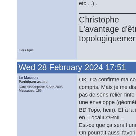
etc ...) .
Christophe
L'avantage d'êtr
topologiquemen
Hors ligne
Wed 28 February 2024 17:51
Le Masson
OK. Ca confirme ma comp
Participant assidu
compris. Mais je me dis
Date d'inscription: 5 Sep 2005
Messages: 183
pas de sens relier l'inf
une enveloppe (géométri
BD Topo, hein). Et à la
en "LocalID"/RNL.
Est-ce que ça serait un
On pourrait aussi favori