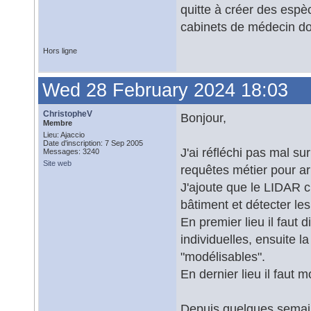
quitte à créer des espèc
cabinets de médecin do
Hors ligne
Wed 28 February 2024 18:03
ChristopheV
Bonjour,
Membre
Lieu: Ajaccio
Date d'inscription: 7 Sep 2005
J'ai réfléchi pas mal sur
Messages: 3240
Site web
requêtes métier pour ar
J'ajoute que le LIDAR cl
bâtiment et détecter le
En premier lieu il faut 
individuelles, ensuite l
"modélisables".
En dernier lieu il faut 
Depuis quelques semaine