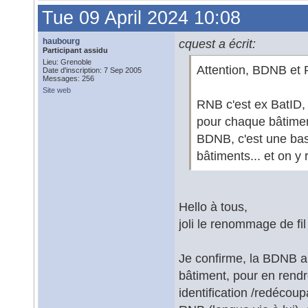
Tue 09 April 2024 10:08
haubourg
cquest a écrit:
Participant assidu
Lieu: Grenoble
Attention, BDNB et
Date d'inscription: 7 Sep 2005
Messages: 256
Site web
RNB c'est ex BatID, c
pour chaque bâtimen
BDNB, c'est une bas
bâtiments... et on y 
Hello à tous,
joli le renommage de fil 
Je confirme, la BDNB a
bâtiment, pour en rendr
identification /redécou