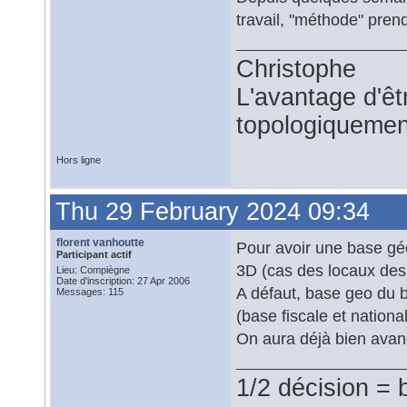
travail, "méthode" pre
Christophe
L'avantage d'êtr
topologiquemen
Hors ligne
Thu 29 February 2024 09:34
florent vanhoutte
Pour avoir une base géo
Participant actif
3D (cas des locaux des 
Lieu: Compiègne
Date d'inscription: 27 Apr 2006
A défaut, base geo du b
Messages: 115
(base fiscale et nationa
On aura déjà bien avan
1/2 décision = 