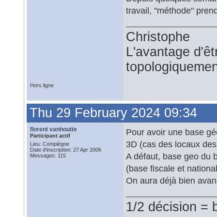
travail, "méthode" pre
Christophe
L'avantage d'êtr
topologiquemen
Hors ligne
Thu 29 February 2024 09:34
florent vanhoutte
Pour avoir une base géo
Participant actif
3D (cas des locaux des 
Lieu: Compiègne
Date d'inscription: 27 Apr 2006
A défaut, base geo du b
Messages: 115
(base fiscale et nationa
On aura déjà bien avan
1/2 décision = 