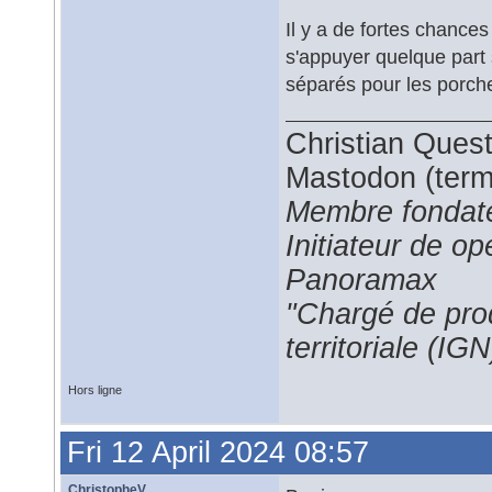
Il y a de fortes chances
s'appuyer quelque part
séparés pour les porch
Christian Ques
Mastodon (termi
Membre fondate
Initiateur de 
Panoramax
"Chargé de prod
territoriale (IGN
Hors ligne
Fri 12 April 2024 08:57
ChristopheV