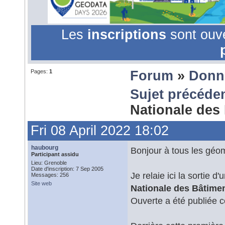
Les
inscriptions
sont ouv
Pages:
1
Forum
»
Donn
Sujet précéde
Nationale des
Fri 08 April 2022 18:02
haubourg
Bonjour à tous les géom
Participant assidu
Lieu: Grenoble
Date d'inscription: 7 Sep 2005
Je relaie ici la sortie
Messages: 256
Site web
Nationale des Bâtime
Ouverte a été publiée ce