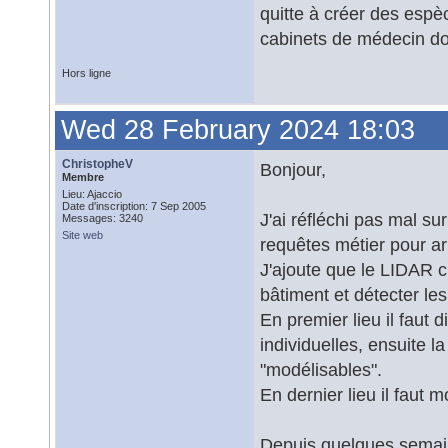
quitte à créer des espèc
cabinets de médecin do
Hors ligne
Wed 28 February 2024 18:03
ChristopheV
Bonjour,
Membre
Lieu: Ajaccio
Date d'inscription: 7 Sep 2005
J'ai réfléchi pas mal sur
Messages: 3240
Site web
requêtes métier pour ar
J'ajoute que le LIDAR cl
bâtiment et détecter le
En premier lieu il faut 
individuelles, ensuite l
"modélisables".
En dernier lieu il faut 
Depuis quelques semaine