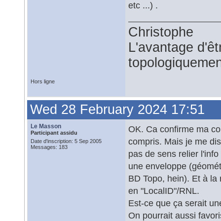
etc ...) .
Christophe
L'avantage d'êtr
topologiquemen
Hors ligne
Wed 28 February 2024 17:51
Le Masson
OK. Ca confirme ma comp
Participant assidu
compris. Mais je me dis
Date d'inscription: 5 Sep 2005
Messages: 183
pas de sens relier l'inf
une enveloppe (géométri
BD Topo, hein). Et à la
en "LocalID"/RNL.
Est-ce que ça serait un
On pourrait aussi favori