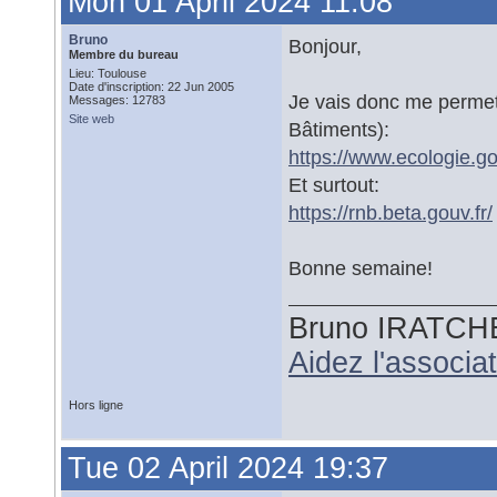
Mon 01 April 2024 11:08
Bruno
Bonjour,
Membre du bureau
Lieu: Toulouse
Date d'inscription: 22 Jun 2005
Je vais donc me permet
Messages: 12783
Site web
Bâtiments):
https://www.ecologie.go
Et surtout:
https://rnb.beta.gouv.fr/
Bonne semaine!
Bruno IRATCH
Aidez l'associ
Hors ligne
Tue 02 April 2024 19:37