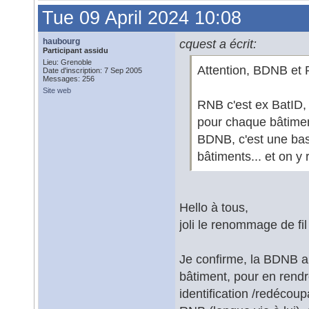
Tue 09 April 2024 10:08
haubourg
cquest a écrit:
Participant assidu
Lieu: Grenoble
Attention, BDNB et
Date d'inscription: 7 Sep 2005
Messages: 256
Site web
RNB c'est ex BatID, c
pour chaque bâtimen
BDNB, c'est une bas
bâtiments... et on y 
Hello à tous,
joli le renommage de fil 
Je confirme, la BDNB a
bâtiment, pour en rendr
identification /redécou