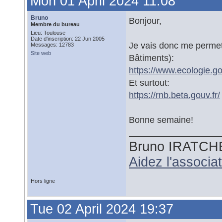
Mon 01 April 2024 11:08
Bruno
Bonjour,
Membre du bureau
Lieu: Toulouse
Date d'inscription: 22 Jun 2005
Je vais donc me permet
Messages: 12783
Site web
Bâtiments):
https://www.ecologie.go
Et surtout:
https://rnb.beta.gouv.fr/
Bonne semaine!
Bruno IRATCH
Aidez l'associ
Hors ligne
Tue 02 April 2024 19:37