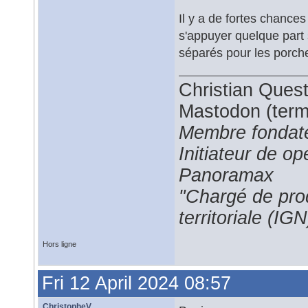
Il y a de fortes chances
s'appuyer quelque part
séparés pour les porch
Christian Ques
Mastodon (termi
Membre fondate
Initiateur de 
Panoramax
"Chargé de prod
territoriale (IGN
Hors ligne
Fri 12 April 2024 08:57
ChristopheV