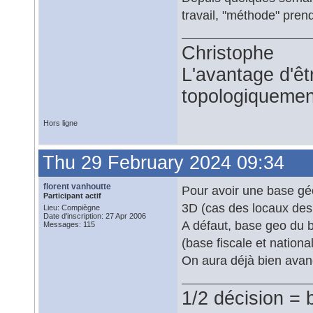
travail, "méthode" pre
Christophe
L'avantage d'êtr
topologiquemen
Hors ligne
Thu 29 February 2024 09:34
florent vanhoutte
Pour avoir une base géo
Participant actif
3D (cas des locaux des 
Lieu: Compiègne
Date d'inscription: 27 Apr 2006
A défaut, base geo du b
Messages: 115
(base fiscale et nationa
On aura déjà bien avan
1/2 décision = 