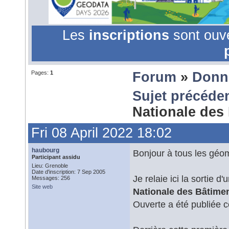
Les
inscriptions
sont ouv
Pages:
1
Forum
»
Donn
Sujet précéde
Nationale des
Fri 08 April 2022 18:02
haubourg
Bonjour à tous les géom
Participant assidu
Lieu: Grenoble
Date d'inscription: 7 Sep 2005
Je relaie ici la sortie
Messages: 256
Site web
Nationale des Bâtime
Ouverte a été publiée ce