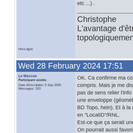
etc ...) .
Christophe
L'avantage d'êtr
topologiquemen
Hors ligne
Wed 28 February 2024 17:51
Le Masson
OK. Ca confirme ma comp
Participant assidu
compris. Mais je me dis
Date d'inscription: 5 Sep 2005
Messages: 183
pas de sens relier l'inf
une enveloppe (géométri
BD Topo, hein). Et à la
en "LocalID"/RNL.
Est-ce que ça serait un
On pourrait aussi favori