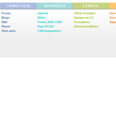
COMMUNAUTÉ
RESSOURCES
L'EMPLOI
Forum
Agenda
Offres d'emploi
Geo-
Blogs
Biblio
Banque de CV
Geo
Wiki
Fiches AMO-CNIG
Formations
Appe
Planet
Paris PCGIS
Démarche Métiers
Sites amis
Téléchargements