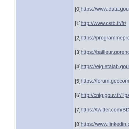
[0]
https://www.data.gouv
[1]
http://www.cstb.fr/fr/
[2]
https://programmeprof
[3]
https://bailleur.goren
[4]
https://eig.etalab.gouv
[5]
https://forum.geoco
[6]
http://cnig.gouv.fr/
[7]
https://twitter.com
[8]
https://www.linkedi