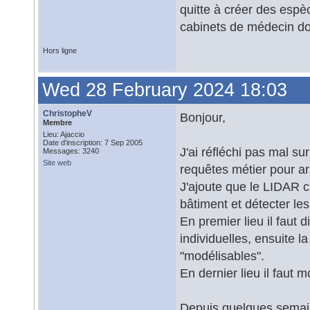
quitte à créer des espèc
cabinets de médecin do
Hors ligne
Wed 28 February 2024 18:03
ChristopheV
Bonjour,
Membre
Lieu: Ajaccio
Date d'inscription: 7 Sep 2005
J'ai réfléchi pas mal sur
Messages: 3240
Site web
requêtes métier pour ar
J'ajoute que le LIDAR cl
bâtiment et détecter le
En premier lieu il faut 
individuelles, ensuite l
"modélisables".
En dernier lieu il faut 
Depuis quelques semaine