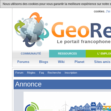
Nous utilisons des cookies pour vous garantir la meilleure expérience sur notre si
cookies.
J'ai
Le portail francophone
COMMUNAUTÉ
RESSOURCES
L' EMPLOI
Forums
Blogs
Wiki
Planet
Sites amis
Forum
Règles
Faq
Recherche
Inscription
Annonce