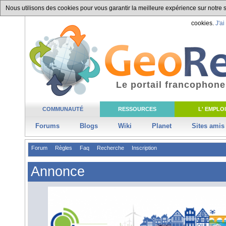
Nous utilisons des cookies pour vous garantir la meilleure expérience sur notre si
cookies.
J'ai
Le portail francophone
COMMUNAUTÉ
RESSOURCES
L' EMPLOI
Forums
Blogs
Wiki
Planet
Sites amis
Forum
Règles
Faq
Recherche
Inscription
Annonce