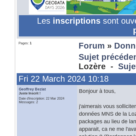
Les
inscriptions
sont ouv
Pages:
1
Forum
»
Donn
Sujet précéde
Lozère -
Suje
Fri 22 March 2024 10:18
Geoffrey Beziat
Bonjour à tous,
Juste Inscrit !
Date d'inscription: 22 Mar 2024
Messages: 2
j'aimerais vous sollicite
données MNS de la Lozèr
packages au lieu de la
apparait, ca ne me l'av