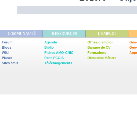
COMMUNAUTÉ
RESSOURCES
L'EMPLOI
Forum
Agenda
Offres d'emploi
Geo-
Blogs
Biblio
Banque de CV
Geo
Wiki
Fiches AMO-CNIG
Formations
Appe
Planet
Paris PCGIS
Démarche Métiers
Sites amis
Téléchargements