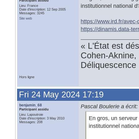
Participant assidu
institutionnel national 
Lieu: France
Date d'inscription: 12 Sep 2005
Messages: 3245
Site web
https://www.ird.fr/avec
https://dinamis.data-ter
« L'État est dé
Cohen-Aknine, 
Déliquescence e
Hors ligne
Fri 24 May 2024 17:19
benjamin_68
Pascal Boulerie a écrit:
Participant assidu
Lieu: Lapoutroie
En gros, un serveur 
Date d'inscription: 3 May 2010
Messages: 208
institutionnel nation