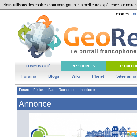
Nous utilisons des cookies pour vous garantir la meilleure expérience sur notre si
cookies.
J'ai
Le portail francophone
COMMUNAUTÉ
RESSOURCES
L' EMPLOI
Forums
Blogs
Wiki
Planet
Sites amis
Forum
Règles
Faq
Recherche
Inscription
Annonce