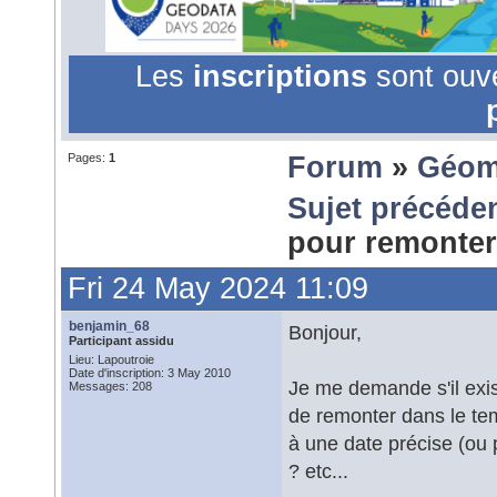
Les
inscriptions
sont ouv
Pages:
1
Forum
»
Géom
Sujet précéde
pour remonter
Fri 24 May 2024 11:09
benjamin_68
Bonjour,
Participant assidu
Lieu: Lapoutroie
Date d'inscription: 3 May 2010
Je me demande s'il exi
Messages: 208
de remonter dans le t
à une date précise (ou
? etc...