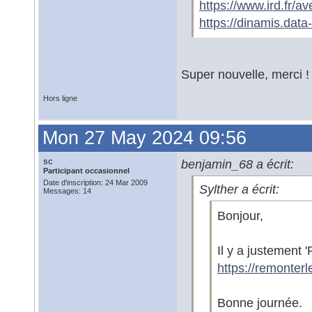
https://www.ird.fr/a
https://dinamis.data-
Super nouvelle, merci !
Hors ligne
Mon 27 May 2024 09:56
sc
benjamin_68 a écrit:
Participant occasionnel
Date d'inscription: 24 Mar 2009
Sylther a écrit:
Messages: 14
Bonjour,
Il y a justement '
https://remonterl
Bonne journée.