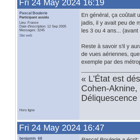
Fri 24 May 2024 16:19
Pascal Boulerie
En général, ça coûtait
Participant assidu
jadis, il y avait peu d
Lieu: France
Date d'inscription: 12 Sep 2005
les 3 ou 4 ans... (avan
Messages: 3245
Site web
Reste à savoir s'il y au
de vues aériennes, que c
exemple par des métropol
« L'État est dé
Cohen-Aknine, 
Déliquescence e
Hors ligne
Fri 24 May 2024 16:47
benjamin_68
Pascal Boulerie a écrit: