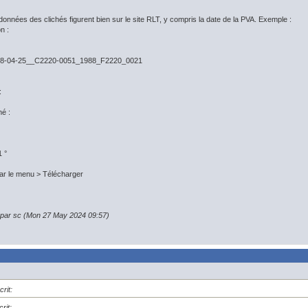
données des clichés figurent bien sur le site RLT, y compris la date de la PVA. Exemple :
n :
8-04-25__C2220-0051_1988_F2220_0021
:
hé :
1 °
ar le menu > Télécharger
n par sc (Mon 27 May 2024 09:57)
rit:
rit: