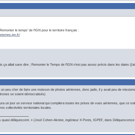
'Remonter le temps' de l'IGN pour le territoire français :
letemps.ign.fr/
ais ça allait sans dire ; Remonter le Temps de l'IGN n'est pas assez précis dans les dates (j'
t un peu cher de faire une moisson de photos aériennes, donc jadis, il y avait peu de mission
 drones se soient démocratisés)
aura un jour un serveur national qui compilera toutes les prises de vues aériennes, que ce soit 
s collectivités territoriales locales.
s quasi déliquescent. » (José Cohen-Aknine, ingénieur X-Ponts, IGPEF, dans Déliquescence e