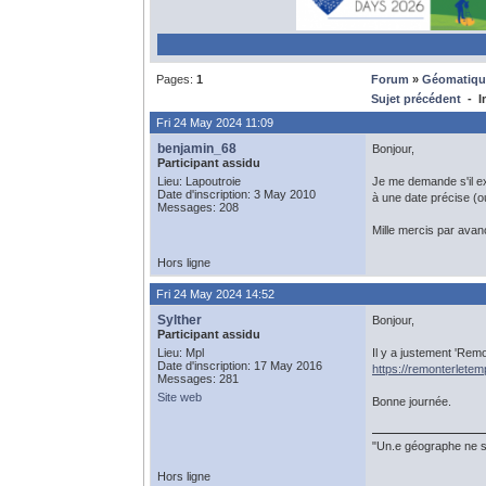
Pages:
1
Forum
»
Géomatiqu
Sujet précédent
- Im
Fri 24 May 2024 11:09
benjamin_68
Bonjour,
Participant assidu
Lieu: Lapoutroie
Je me demande s'il e
Date d'inscription: 3 May 2010
à une date précise (o
Messages: 208
Mille mercis par avan
Hors ligne
Fri 24 May 2024 14:52
Sylther
Bonjour,
Participant assidu
Lieu: Mpl
Il y a justement 'Remon
Date d'inscription: 17 May 2016
https://remonterletemp
Messages: 281
Site web
Bonne journée.
"Un.e géographe ne se
Hors ligne