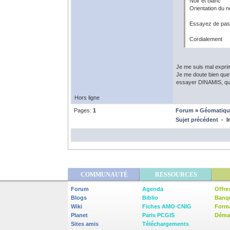
Noir et blanc
Orientation du n
Essayez de pass
Cordialement
Je me suis mal exprim
Je me doute bien que t
essayer DINAMIS, quan
Hors ligne
Pages:
1
Forum
»
Géomatiqu
Sujet précédent
- Im
COMMUNAUTÉ
RESSOURCES
Forum
Agenda
Offre
Blogs
Biblio
Banq
Wiki
Fiches AMO-CNIG
Form
Planet
Paris PCGIS
Démar
Sites amis
Téléchargements