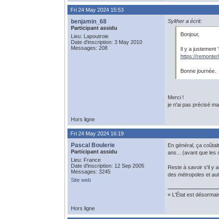
Fri 24 May 2024 15:53
benjamin_68
Sylther a écrit:
Participant assidu
Bonjour,
Lieu: Lapoutroie
Date d'inscription: 3 May 2010
Messages: 208
Il y a justement 
https://remonter
Bonne journée.
Merci !
je n'ai pas précisé m
Hors ligne
Fri 24 May 2024 16:19
Pascal Boulerie
En général, ça coûtai
Participant assidu
ans... (avant que les
Lieu: France
Date d'inscription: 12 Sep 2005
Reste à savoir s'il y 
Messages: 3245
des métropoles et autre
Site web
« L'État est désormai
Hors ligne