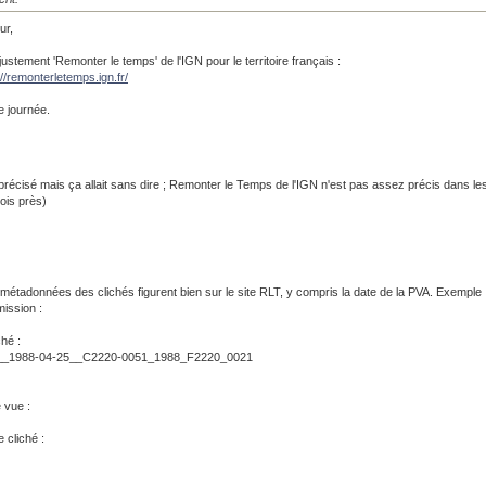
ur,
a justement 'Remonter le temps' de l'IGN pour le territoire français :
://remonterletemps.ign.fr/
 journée.
 précisé mais ça allait sans dire ; Remonter le Temps de l'IGN n'est pas assez précis dans le
ois près)
 métadonnées des clichés figurent bien sur le site RLT, y compris la date de la PVA. Exemple 
mission :
ché :
_1988-04-25__C2220-0051_1988_F2220_0021
 vue :
 cliché :