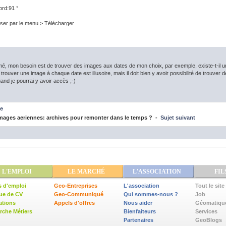
ord:91 °
er par le menu > Télécharger
é, mon besoin est de trouver des images aux dates de mon choix, par exemple, existe-t-il un
rouver une image à chaque date est illusoire, mais il doit bien y avoir possibilité de trouver
d je pourrai y avoir accès ;-)
e
ages aeriennes: archives pour remonter dans le temps ? -
Sujet suivant
L'EMPLOI
LE MARCHÉ
L'ASSOCIATION
FIL
s d'emploi
Geo-Entreprises
L'association
Tout le site
ue de CV
Geo-Communiqué
Qui sommes-nous ?
Job
ations
Appels d'offres
Nous aider
Géomatiqu
che Métiers
Bienfaiteurs
Services
Partenaires
GeoBlogs