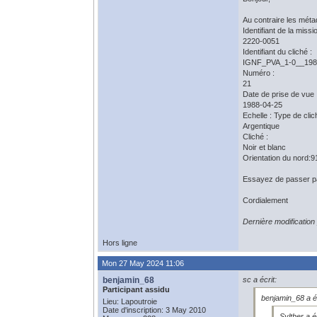
Au contraire les méta
Identifiant de la missio
2220-0051
Identifiant du cliché :
IGNF_PVA_1-0__198
Numéro :
21
Date de prise de vue 
1988-04-25
Echelle : Type de clic
Argentique
Cliché :
Noir et blanc
Orientation du nord:9
Essayez de passer p
Cordialement
Dernière modificatio
Hors ligne
Mon 27 May 2024 11:06
benjamin_68
sc a écrit:
Participant assidu
benjamin_68 a éc
Lieu: Lapoutroie
Date d'inscription: 3 May 2010
Sylther a éc