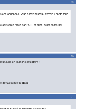
#5
issions aériennes. Vous serez heureux d'avoir 1 photo tous
soit celles faites par l'IGN, et aussi celles faites par
#6
mutualisé en imagerie satellitaire :
t renaissance de l'État.)
#7
ment mutualisé en imagerie satellitaire :