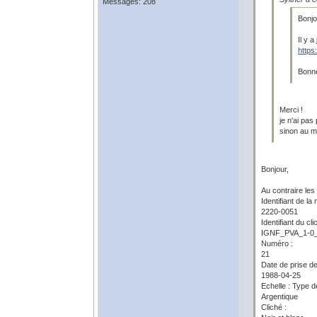
Messages: 208
Bonjo
Il y 
https
Bonne
Merci !
je n'ai pas
sinon au m
Bonjour,
Au contraire les
Identifiant de la 
2220-0051
Identifiant du cli
IGNF_PVA_1-0_
Numéro :
21
Date de prise de
1988-04-25
Echelle : Type de
Argentique
Cliché :