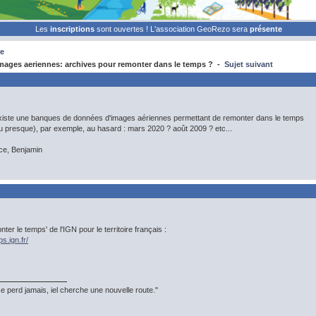
Les
inscriptions
sont ouvertes ! L'association GeoRezo sera
présente
e
ages aeriennes: archives pour remonter dans le temps ? -
Sujet suivant
xiste une banques de données d'images aériennes permettant de remonter dans le temps
u presque), par exemple, au hasard : mars 2020 ? août 2009 ? etc...
ce, Benjamin
ter le temps' de l'IGN pour le territoire français :
s.ign.fr/
 perd jamais, iel cherche une nouvelle route."