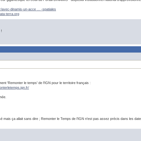
.fr/avec-dinamis-un-acce … -spatiales
data-terra.org
 !
ement 'Remonter le temps' de l'IGN pour le territoire français :
onterletemps.ign.fr/
née.
isé mais ça allait sans dire ; Remonter le Temps de l'IGN n'est pas assez précis dans les dat