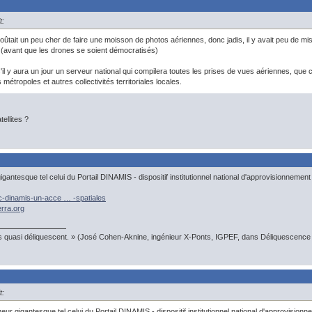
t:
oûtait un peu cher de faire une moisson de photos aériennes, donc jadis, il y avait peu de m
. (avant que les drones se soient démocratisés)
il y aura un jour un serveur national qui compilera toutes les prises de vues aériennes, que ce 
métropoles et autres collectivités territoriales locales.
ellites ?
gantesque tel celui du Portail DINAMIS - dispositif institutionnel national d'approvisionnement 
ec-dinamis-un-acce … -spatiales
erra.org
s quasi déliquescent. » (José Cohen-Aknine, ingénieur X-Ponts, IGPEF, dans Déliquescence e
t:
eur gigantesque tel celui du Portail DINAMIS - dispositif institutionnel national d'approvisionne