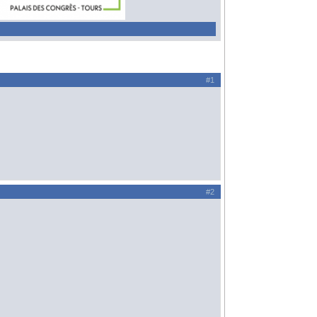
#1
#2