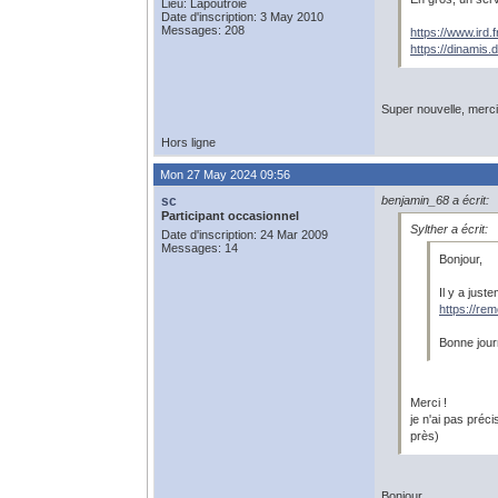
Lieu: Lapoutroie
Date d'inscription: 3 May 2010
Messages: 208
https://www.ird
https://dinamis.
Super nouvelle, merci
Hors ligne
Mon 27 May 2024 09:56
sc
benjamin_68 a écrit:
Participant occasionnel
Sylther a écrit:
Date d'inscription: 24 Mar 2009
Messages: 14
Bonjour,
Il y a just
https://rem
Bonne jour
Merci !
je n'ai pas préc
près)
Bonjour,