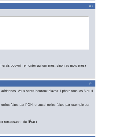
#3
aimerais pouvoir remonter au jour près, sinon au mois près)
#4
s aériennes. Vous serez heureux d'avoir 1 photo tous les 3 ou 4
celles faites par l'IGN, et aussi celles faites par exemple par
t renaissance de l'État.)