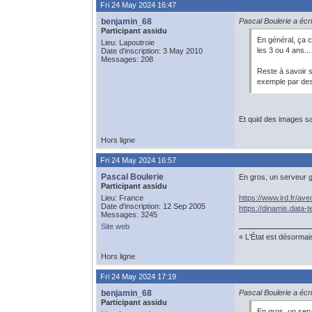
Fri 24 May 2024 16:47
benjamin_68
Pascal Boulerie a écri
Participant assidu
En général, ça c
Lieu: Lapoutroie
les 3 ou 4 ans..
Date d'inscription: 3 May 2010
Messages: 208
Reste à savoir s'
exemple par des 
Et quid des images sat
Hors ligne
Fri 24 May 2024 16:57
Pascal Boulerie
En gros, un serveur gi
Participant assidu
Lieu: France
https://www.ird.fr/av
Date d'inscription: 12 Sep 2005
https://dinamis.data-t
Messages: 3245
Site web
« L'État est désormai
Hors ligne
Fri 24 May 2024 17:19
benjamin_68
Pascal Boulerie a écri
Participant assidu
En gros, un serv