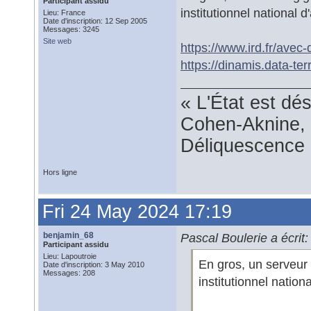
Participant assidu
institutionnel national 
Lieu: France
Date d'inscription: 12 Sep 2005
Messages: 3245
Site web
https://www.ird.fr/avec
https://dinamis.data-ter
« L'État est dé
Cohen-Aknine, 
Déliquescence e
Hors ligne
Fri 24 May 2024 17:19
benjamin_68
Pascal Boulerie a écrit:
Participant assidu
Lieu: Lapoutroie
En gros, un serveur 
Date d'inscription: 3 May 2010
Messages: 208
institutionnel nation