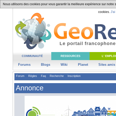
Nous utilisons des cookies pour vous garantir la meilleure expérience sur notre si
cookies.
J'ai
Le portail francophone
COMMUNAUTÉ
RESSOURCES
L' EMPLOI
Forums
Blogs
Wiki
Planet
Sites amis
Forum
Règles
Faq
Recherche
Inscription
Annonce