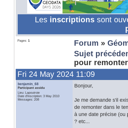
Les
inscriptions
sont ouv
Pages:
1
Forum
»
Géom
Sujet précéde
pour remonter
Fri 24 May 2024 11:09
benjamin_68
Bonjour,
Participant assidu
Lieu: Lapoutroie
Date d'inscription: 3 May 2010
Je me demande s'il exi
Messages: 208
de remonter dans le t
à une date précise (ou
? etc...