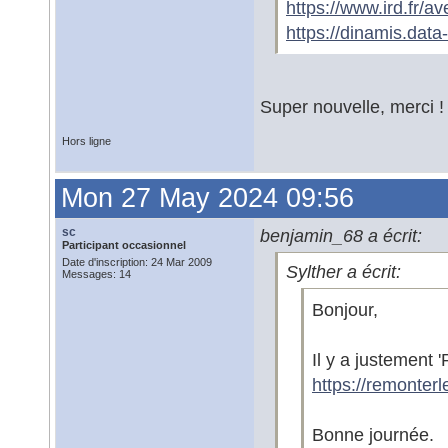
https://www.ird.fr/a
https://dinamis.data-
Super nouvelle, merci !
Hors ligne
Mon 27 May 2024 09:56
sc
benjamin_68 a écrit:
Participant occasionnel
Date d'inscription: 24 Mar 2009
Sylther a écrit:
Messages: 14
Bonjour,
Il y a justement '
https://remonterl
Bonne journée.