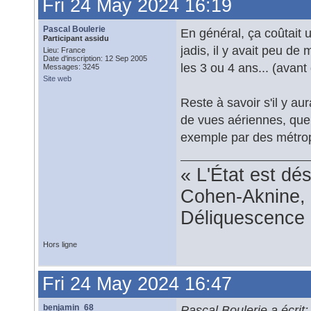
Fri 24 May 2024 16:19
Pascal Boulerie
En général, ça coûtait
Participant assidu
jadis, il y avait peu d
Lieu: France
Date d'inscription: 12 Sep 2005
les 3 ou 4 ans... (avan
Messages: 3245
Site web
Reste à savoir s'il y au
de vues aériennes, que c
exemple par des métropol
« L'État est dé
Cohen-Aknine, 
Déliquescence e
Hors ligne
Fri 24 May 2024 16:47
benjamin_68
Pascal Boulerie a écrit: