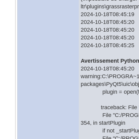
ltr\plugins\grassrasterp
2024-10-18T08:45:19
2024-10-18T08:45:20 
2024-10-18T08:45:20 
2024-10-18T08:45:20
2024-10-18T08:45:25 
Avertissement Python
2024-10-18T08:45
warning:C:\PROGRA~1\Q
packages\PyQt5\uic\obj
plugin = open(file
traceback: File "", 
File "C:/PROGRA~1/QG
354, in startPlugin
if not _startPlugi
File "C:/PROGRA~1/QG