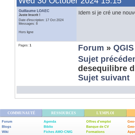
Wed 30 October 2024 15:15
Guillaume LOAEC
Idem si je cré une nouv
Juste Inscrit !
Date d'inscription: 17 Oct 2024
Messages: 8
Hors ligne
Pages:
1
Forum
»
QGIS
Sujet précéde
desequilibre 
Sujet suivant
COMMUNAUTÉ
RESSOURCES
L'EMPLOI
Forum
Agenda
Offres d'emploi
Geo-
Blogs
Biblio
Banque de CV
Geo
Wiki
Fiches AMO-CNIG
Formations
Appe