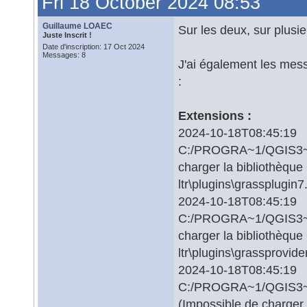
Fri 18 October 2024 08:53
Guillaume LOAEC
Sur les deux, sur plusie
Juste Inscrit !
Date d'inscription: 17 Oct 2024
Messages: 8
J'ai également les messa
:
Extensions :
2024-10-18T08:45:1
C:/PROGRA~1/QGIS3~1.16
charger la bibliothèq
ltr\plugins\grassplugin7
2024-10-18T08:45:1
C:/PROGRA~1/QGIS3~1.16
charger la bibliothèq
ltr\plugins\grassprovide
2024-10-18T08:45:1
C:/PROGRA~1/QGIS3~1.16
(Impossible de charge