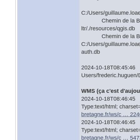
C:/Users/guillaume.loa
Chemin de la BD uti
ltr/./resources/qgis.db
Chemin de la BD d'a
C:/Users/guillaume.loa
auth.db
2024-10-18T08:45:4
Users/frederic.huguen/D
WMS (ça c'est d'aujour
2024-10-18T08:46:45 W
Type:text/html; charse
bretagne.fr/ws/c … 22
2024-10-18T08:46:45 W
Type:text/html; charse
bretagne.fr/ws/c … 54