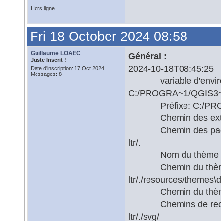
Hors ligne
Fri 18 October 2024 08:58
Guillaume LOAEC
Général :
Juste Inscrit !
2024-10-18T08:45:25 
Date d'inscription: 17 Oct 2024
Messages: 8
variable d'enviro
C:/PROGRA~1/QGIS3~1.
Préfixe: C:/PROGRA
Chemin des extensio
Chemin des paquets
ltr/.
Nom du thème acti
Chemin du thème ac
ltr/./resources/themes\d
Chemin du thème par
Chemins de recherc
ltr/./svg/