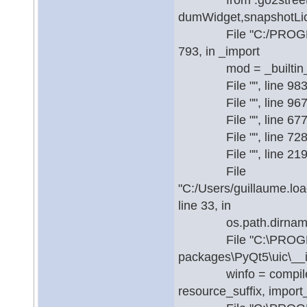
dumWidget,snapshotLic
File "C:/PROGRA~1/QG
793, in _import
mod = _builtin_import
File "", line 983, 
File "", line 967, i
File "", line 677, 
File "", line 728, 
File "", line 219, 
File
"C:/Users/guillaume.lo
line 33, in
os.path.dirname(__fi
File "C:\PROGRA~1\
packages\PyQt5\uic\__in
winfo = compiler.UICo
resource_suffix, import