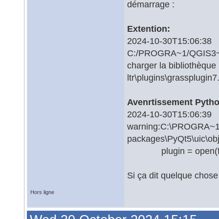
démarrage :
Extention:
2024-10-30T15:06:3
C:/PROGRA~1/QGIS3~1.16
charger la bibliothèq
ltr\plugins\grassplugin7
Avenrtissement Pytho
2024-10-30T15:06
warning:C:\PROGRA~1\Q
packages\PyQt5\uic\obj
plugin = open(file
Si ça dit quelque chose
Hors ligne