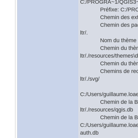
C:/PROGRA~1/QGIS3~1.
Préfixe: C:/PROGRA
Chemin des extensio
Chemin des paquets
ltr/.
Nom du thème acti
Chemin du thème ac
ltr/./resources/themes\d
Chemin du thème par
Chemins de recherc
ltr/./svg/
C:/Users/guillaume.loa
Chemin de la BD uti
ltr/./resources/qgis.db
Chemin de la BD d'a
C:/Users/guillaume.loa
auth.db