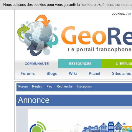
Nous utilisons des cookies pour vous garantir la meilleure expérience sur notre si
cookies.
J'ai
Le portail francophone
COMMUNAUTÉ
RESSOURCES
L' EMPLOI
Forums
Blogs
Wiki
Planet
Sites amis
Forum
Règles
Faq
Recherche
Inscription
Annonce