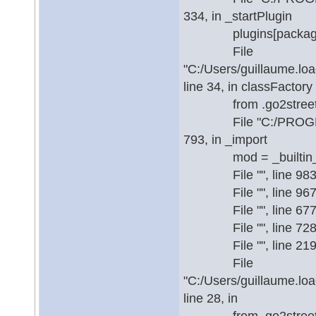
334, in _startPlugin
plugins[packageNam
File
"C:/Users/guillaume.lo
line 34, in classFactory
from .go2streetvie
File "C:/PROGRA~1/QG
793, in _import
mod = _builtin_import
File "", line 983, 
File "", line 967, i
File "", line 677, 
File "", line 728, 
File "", line 219, 
File
"C:/Users/guillaume.lo
line 28, in
from .go2streetview