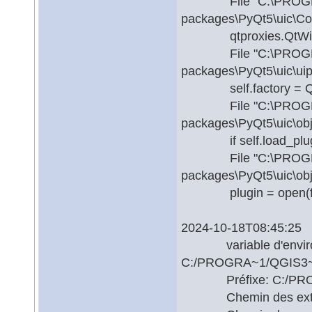
File "C:\PROGRA~1\
packages\PyQt5\uic\Comp
qtproxies.QtWidgets
File "C:\PROGRA~1\
packages\PyQt5\uic\uipa
self.factory = QObj
File "C:\PROGRA~1\
packages\PyQt5\uic\objcr
if self.load_plugin(f
File "C:\PROGRA~1\
packages\PyQt5\uic\objc
plugin = open(file
2024-10-18T08:45:25 
variable d'enviro
C:/PROGRA~1/QGIS3~1.
Préfixe: C:/PROGRA
Chemin des extensio