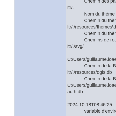
Chemin des paquets
ltr/.
Nom du thème acti
Chemin du thème ac
ltr/./resources/themes\d
Chemin du thème par
Chemins de recherc
ltr/./svg/
C:/Users/guillaume.loa
Chemin de la BD uti
ltr/./resources/qgis.db
Chemin de la BD d'a
C:/Users/guillaume.loa
auth.db
2024-10-18T08:45:25 
variable d'enviro