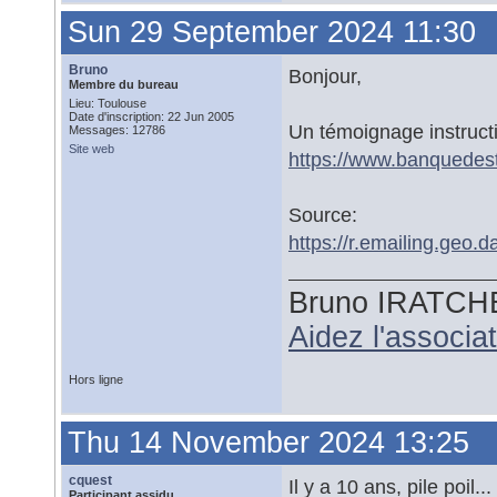
Sun 29 September 2024 11:30
Bruno
Bonjour,
Membre du bureau
Lieu: Toulouse
Date d'inscription: 22 Jun 2005
Un témoignage instructi
Messages: 12786
Site web
https://www.banquedest
Source:
https://r.emailing.geo
Bruno IRATCH
Aidez l'associ
Hors ligne
Thu 14 November 2024 13:25
cquest
Il y a 10 ans, pile poil
Participant assidu