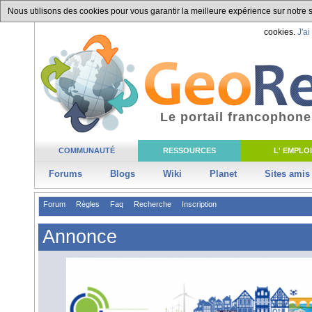
Nous utilisons des cookies pour vous garantir la meilleure expérience sur notre si
cookies.
J'ai
Le portail francophone
COMMUNAUTÉ
RESSOURCES
L' EMPLOI
Forums
Blogs
Wiki
Planet
Sites amis
Forum
Règles
Faq
Recherche
Inscription
Annonce