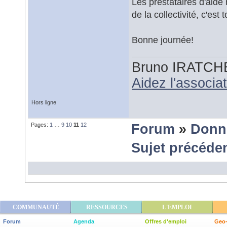
Les prestataires d'aide
de la collectivité, c'est
Bonne journée!
Bruno IRATCH
Aidez l'associ
Hors ligne
Pages:
1
…
9
10
11
12
Forum
»
Donn
Sujet précéde
COMMUNAUTÉ
RESSOURCES
L'EMPLOI
Forum
Agenda
Offres d'emploi
Geo-