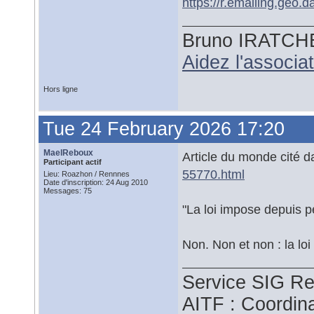
https://r.emailing.geo.
Bruno IRATCH
Aidez l'associ
Hors ligne
Tue 24 February 2026 17:20
MaelReboux
Article du monde cité da
Participant actif
55770.html
Lieu: Roazhon / Rennnes
Date d'inscription: 24 Aug 2010
Messages: 75
"La loi impose depuis 
Non. Non et non : la lo
Service SIG Re
AITF : Coordin