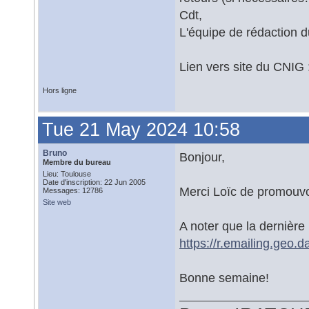
Cdt,
L'équipe de rédaction 
Lien vers site du CNIG 
Hors ligne
Tue 21 May 2024 10:58
Bruno
Bonjour,
Membre du bureau
Lieu: Toulouse
Date d'inscription: 22 Jun 2005
Merci Loïc de promouvo
Messages: 12786
Site web
A noter que la dernière l
https://r.emailing.geo.
Bonne semaine!