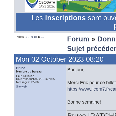
Les
inscriptions
sont ouv
Pages:
1
…
9
10
11
12
Forum
»
Donn
Sujet précéde
Mon 02 October 2023 08:20
Bruno
Bonjour,
Membre du bureau
Lieu: Toulouse
Date d'inscription: 22 Jun 2005
Merci Eric pour ce bille
Messages: 12786
Site web
https://www.icem7.fr/ca
Bonne semaine!