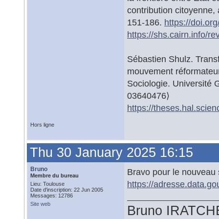
contribution citoyenne
151-186.
https://doi.or
https://shs.cairn.info
Sébastien Shulz. Trans
mouvement réformateur e
Sociologie. Université 
03640476⟩
https://theses.hal.scie
Hors ligne
Thu 30 January 2025 16:15
Bruno
Bravo pour le nouveau s
Membre du bureau
https://adresse.data.gou
Lieu: Toulouse
Date d'inscription: 22 Jun 2005
Messages: 12786
Site web
Bruno IRATCH