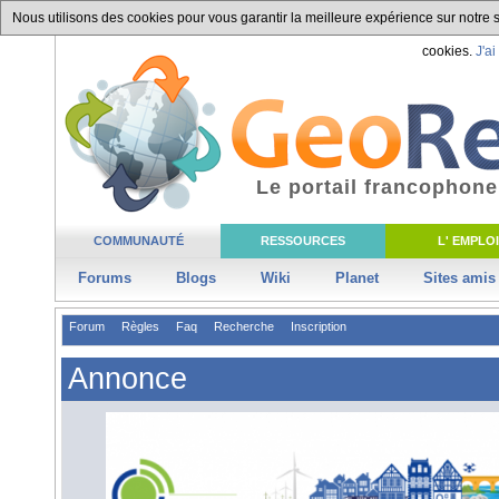
Nous utilisons des cookies pour vous garantir la meilleure expérience sur notre si
cookies.
J'ai
Le portail francophone
COMMUNAUTÉ
RESSOURCES
L' EMPLOI
Forums
Blogs
Wiki
Planet
Sites amis
Forum
Règles
Faq
Recherche
Inscription
Annonce