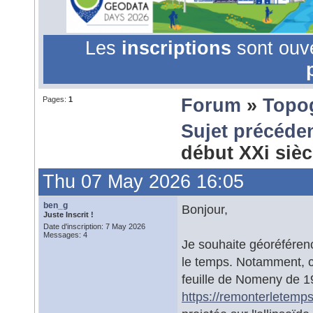
Les
inscriptions
sont ouv
Pages:
1
Forum
»
Topo
Sujet précéde
début XXi siè
Thu 07 May 2026 16:05
ben_g
Bonjour,
Juste Inscrit !
Date d'inscription: 7 May 2026
Messages: 4
Je souhaite géoréféren
le temps. Notamment, c
feuille de Nomeny de 1
https://remonterletemp