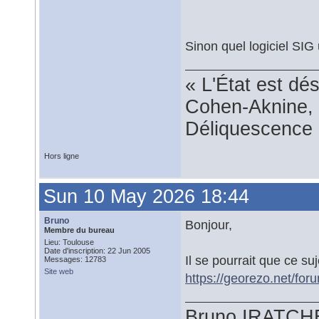
Sinon quel logiciel SIG
« L'État est dé
Cohen-Aknine, 
Déliquescence e
Hors ligne
Sun 10 May 2026 18:44
Bruno
Bonjour,
Membre du bureau
Lieu: Toulouse
Date d'inscription: 22 Jun 2005
Il se pourrait que ce su
Messages: 12783
Site web
https://georezo.net/fo
Bruno IRATCH