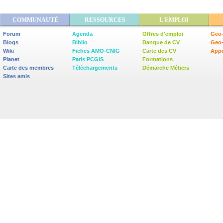
COMMUNAUTÉ
RESSOURCES
L'EMPLOI
Forum
Agenda
Offres d'emploi
Geo-
Blogs
Biblio
Banque de CV
Geo
Wiki
Fiches AMO-CNIG
Carte des CV
Appe
Planet
Paris PCGIS
Formations
Carte des membres
Téléchargements
Démarche Métiers
Sites amis