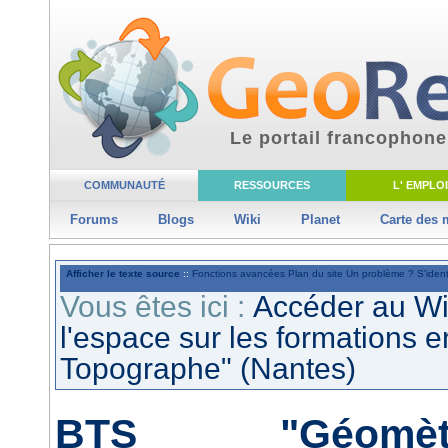
Le portail francophone
COMMUNAUTÉ
RESSOURCES
L' EMPLOI
Forums
Blogs
Wiki
Planet
Carte des
Afficher le texte source
::
Fonctions avancées
Plan du site
Un problème ?
S'ident
Vous êtes ici :
Accéder au W
l'espace sur les formations 
Topographe" (Nantes)
BTS "Géomètre