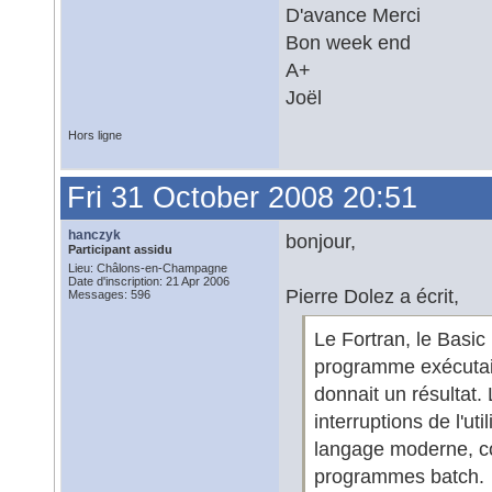
D'avance Merci
Bon week end
A+
Joël
Hors ligne
Fri 31 October 2008 20:51
hanczyk
bonjour,
Participant assidu
Lieu: Châlons-en-Champagne
Date d'inscription: 21 Apr 2006
Pierre Dolez a écrit,
Messages: 596
Le Fortran, le Basic 
programme exécutait 
donnait un résultat
interruptions de l'ut
langage moderne, co
programmes batch.