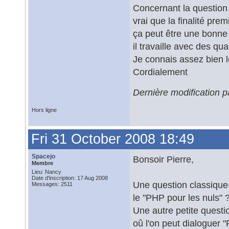
Concernant la question e
vrai que la finalité pr
ça peut être une bonne 
il travaille avec des qu
Je connais assez bien l
Cordialement
Dernière modification p
Hors ligne
Fri 31 October 2008 18:49
Spacejo
Bonsoir Pierre,
Membre
Lieu: Nancy
Date d'inscription: 17 Aug 2008
Une question classique-
Messages: 2511
le "PHP pour les nuls" 
Une autre petite questi
oû l'on peut dialoguer 