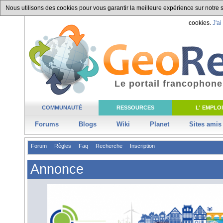
Nous utilisons des cookies pour vous garantir la meilleure expérience sur notre si
cookies.
J'ai
Le portail francophone
COMMUNAUTÉ
RESSOURCES
L' EMPLOI
Forums
Blogs
Wiki
Planet
Sites amis
Forum
Règles
Faq
Recherche
Inscription
Annonce