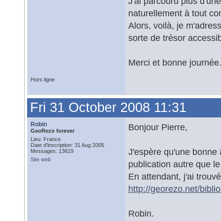
J'ai parcouru plus d'un
naturellement à tout co
Alors, voilà, je m'adres
sorte de trésor accessib
Merci et bonne journée.
Hors ligne
Fri 31 October 2008 11:31
Robin
Bonjour Pierre,
GeoRezo forever
Lieu: France
Date d'inscription: 31 Aug 2005
J'espère qu'une bonne â
Messages: 13619
Site web
publication autre que l
En attendant, j'ai trouv
http://georezo.net/bibl
Robin.