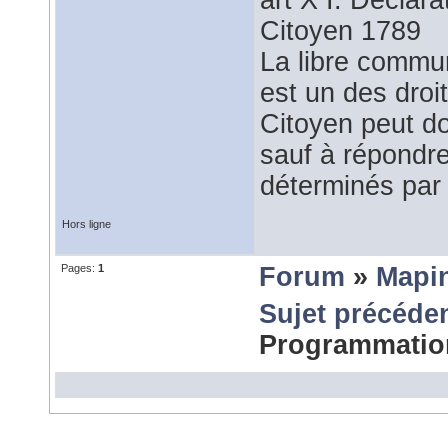
art X I. Déclar
Citoyen 1789
La libre commu
est un des droi
Citoyen peut do
sauf à répondre
déterminés par 
Hors ligne
Pages:
1
Forum
»
Mapi
Sujet précéde
Programmati