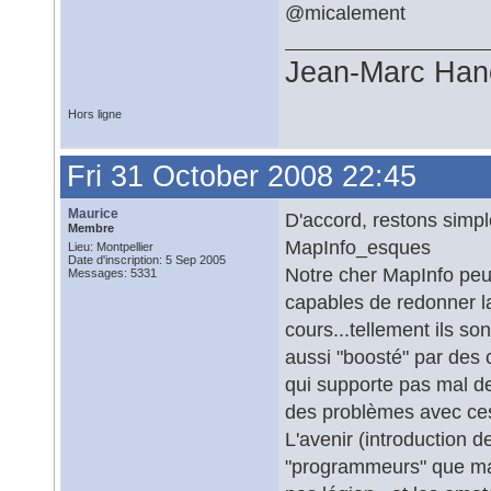
@micalement
Jean-Marc Han
Hors ligne
Fri 31 October 2008 22:45
Maurice
D'accord, restons simp
Membre
MapInfo_esques
Lieu: Montpellier
Date d'inscription: 5 Sep 2005
Notre cher MapInfo pe
Messages: 5331
capables de redonner la
cours...tellement ils s
aussi "boosté" par de
qui supporte pas mal de
des problèmes avec ces 
L'avenir (introduction 
"programmeurs" que mai