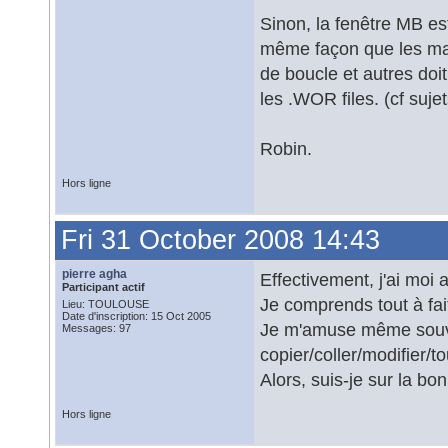
Sinon, la fenêtre MB e
même façon que les macr
de boucle et autres doi
les .WOR files. (cf suje
Robin.
Hors ligne
Fri 31 October 2008 14:43
pierre agha
Effectivement, j'ai moi
Participant actif
Je comprends tout à fa
Lieu: TOULOUSE
Date d'inscription: 15 Oct 2005
Je m'amuse même souven
Messages: 97
copier/coller/modifier/t
Alors, suis-je sur la bo
Hors ligne