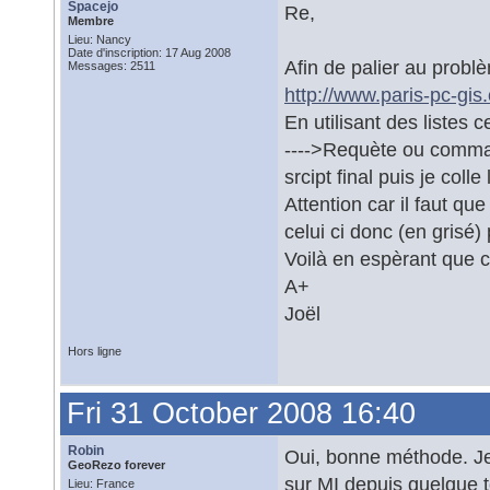
Spacejo
Re,
Membre
Lieu: Nancy
Date d'inscription: 17 Aug 2008
Afin de palier au problè
Messages: 2511
http://www.paris-pc-gis
En utilisant des listes
---->Requète ou command
srcipt final puis je coll
Attention car il faut qu
celui ci donc (en grisé)
Voilà en espèrant que c
A+
Joël
Hors ligne
Fri 31 October 2008 16:40
Robin
Oui, bonne méthode. Je s
GeoRezo forever
sur MI depuis quelque 
Lieu: France