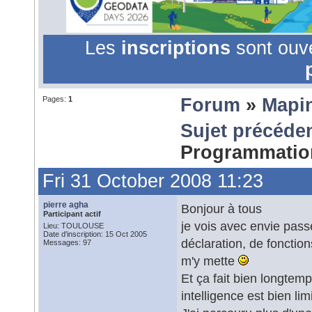
Les
inscriptions
sont ouv
Pages:
1
Forum
»
Mapi
Sujet précéde
Programmati
Fri 31 October 2008 11:23
pierre agha
Bonjour à tous
Participant actif
je vois avec envie pass
Lieu: TOULOUSE
Date d'inscription: 15 Oct 2005
déclaration, de fonction
Messages: 97
m'y mette
Et ça fait bien longtem
intelligence est bien limi