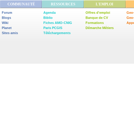
COMMUNAUTÉ
RESSOURCES
L'EMPLOI
Forum
Agenda
Offres d'emploi
Geo-
Blogs
Biblio
Banque de CV
Geo
Wiki
Fiches AMO-CNIG
Formations
Appe
Planet
Paris PCGIS
Démarche Métiers
Sites amis
Téléchargements