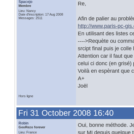
Spacejo
Re,
Membre
Lieu: Nancy
Date d'inscription: 17 Aug 2008
Afin de palier au problè
Messages: 2511
http://www.paris-pc-gis
En utilisant des listes
---->Requète ou command
srcipt final puis je coll
Attention car il faut qu
celui ci donc (en grisé)
Voilà en espèrant que c
A+
Joël
Hors ligne
Fri 31 October 2008 16:40
Robin
Oui, bonne méthode. Je s
GeoRezo forever
sur MI depuis quelque 
Lieu: France