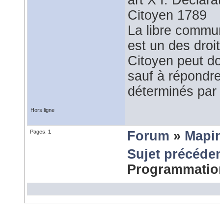
art X I. Déclar
Citoyen 1789
La libre commu
est un des droi
Citoyen peut do
sauf à répondre
déterminés par 
Hors ligne
Pages:
1
Forum
»
Mapi
Sujet précéde
Programmati