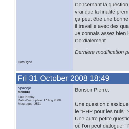
Concernant la question e
vrai que la finalité pr
ça peut être une bonne 
il travaille avec des qu
Je connais assez bien l
Cordialement
Dernière modification p
Hors ligne
Fri 31 October 2008 18:49
Spacejo
Bonsoir Pierre,
Membre
Lieu: Nancy
Date d'inscription: 17 Aug 2008
Une question classique-
Messages: 2511
le "PHP pour les nuls" 
Une autre petite questi
oû l'on peut dialoguer 