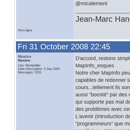
@micalement
Jean-Marc Han
Hors ligne
Fri 31 October 2008 22:45
Maurice
D'accord, restons simp
Membre
MapInfo_esques
Lieu: Montpellier
Date d'inscription: 5 Sep 2005
Notre cher MapInfo pe
Messages: 5331
capables de redonner la
cours...tellement ils s
aussi "boosté" par de
qui supporte pas mal de
des problèmes avec ces 
L'avenir (introduction 
"programmeurs" que mai