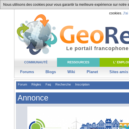
Nous utilisons des cookies pour vous garantir la meilleure expérience sur notre si
cookies.
J'ai
Le portail francophone
COMMUNAUTÉ
RESSOURCES
L' EMPLOI
Forums
Blogs
Wiki
Planet
Sites amis
Forum
Règles
Faq
Recherche
Inscription
Annonce