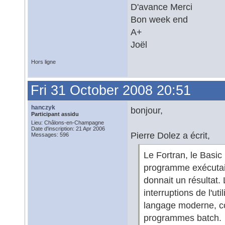
D'avance Merci
Bon week end
A+
Joël
Hors ligne
Fri 31 October 2008 20:51
hanczyk
bonjour,
Participant assidu
Lieu: Châlons-en-Champagne
Date d'inscription: 21 Apr 2006
Pierre Dolez a écrit,
Messages: 596
Le Fortran, le Basic 
programme exécutait 
donnait un résultat
interruptions de l'ut
langage moderne, co
programmes batch.