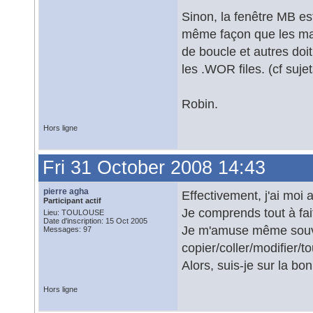
Sinon, la fenêtre MB e
même façon que les macr
de boucle et autres doi
les .WOR files. (cf suje
Robin.
Hors ligne
Fri 31 October 2008 14:43
pierre agha
Effectivement, j'ai moi
Participant actif
Je comprends tout à fa
Lieu: TOULOUSE
Date d'inscription: 15 Oct 2005
Je m'amuse même souven
Messages: 97
copier/coller/modifier/t
Alors, suis-je sur la bo
Hors ligne