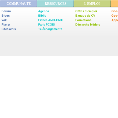
COMMUNAUTÉ
RESSOURCES
L'EMPLOI
Forum
Agenda
Offres d'emploi
Geo-
Blogs
Biblio
Banque de CV
Geo
Wiki
Fiches AMO-CNIG
Formations
Appe
Planet
Paris PCGIS
Démarche Métiers
Sites amis
Téléchargements