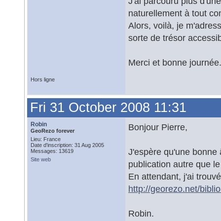
J'ai parcouru plus d'un
naturellement à tout co
Alors, voilà, je m'adres
sorte de trésor accessib
Merci et bonne journée.
Hors ligne
Fri 31 October 2008 11:31
Robin
Bonjour Pierre,
GeoRezo forever
Lieu: France
Date d'inscription: 31 Aug 2005
J'espère qu'une bonne â
Messages: 13619
Site web
publication autre que l
En attendant, j'ai trouv
http://georezo.net/bibl
Robin.