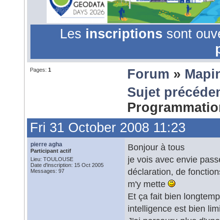
Les
inscriptions
sont ouv
Pages:
1
Forum
»
Mapi
Sujet précéde
Programmati
Fri 31 October 2008 11:23
pierre agha
Bonjour à tous
Participant actif
je vois avec envie pass
Lieu: TOULOUSE
Date d'inscription: 15 Oct 2005
déclaration, de fonction
Messages: 97
m'y mette
Et ça fait bien longtem
intelligence est bien limi