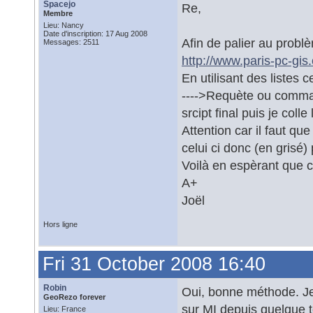
Spacejo
Re,
Membre
Lieu: Nancy
Date d'inscription: 17 Aug 2008
Afin de palier au problè
Messages: 2511
http://www.paris-pc-gis
En utilisant des listes
---->Requète ou command
srcipt final puis je coll
Attention car il faut qu
celui ci donc (en grisé)
Voilà en espèrant que c
A+
Joël
Hors ligne
Fri 31 October 2008 16:40
Robin
Oui, bonne méthode. Je s
GeoRezo forever
sur MI depuis quelque 
Lieu: France