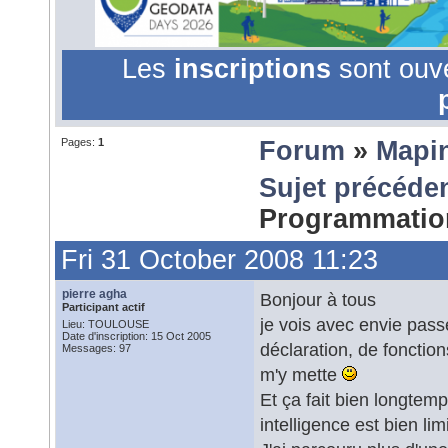
Les
inscriptions
sont ouv
Pages:
1
Forum
»
Mapi
Sujet précéde
Programmati
Fri 31 October 2008 11:23
pierre agha
Bonjour à tous
Participant actif
je vois avec envie pass
Lieu: TOULOUSE
Date d'inscription: 15 Oct 2005
déclaration, de fonction
Messages: 97
m'y mette
Et ça fait bien longtem
intelligence est bien limi