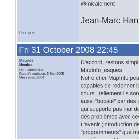
@micalement
Jean-Marc Han
Hors ligne
Fri 31 October 2008 22:45
Maurice
D'accord, restons simp
Membre
MapInfo_esques
Lieu: Montpellier
Date d'inscription: 5 Sep 2005
Notre cher MapInfo pe
Messages: 5331
capables de redonner la
cours...tellement ils s
aussi "boosté" par de
qui supporte pas mal de
des problèmes avec ces 
L'avenir (introduction 
"programmeurs" que mai