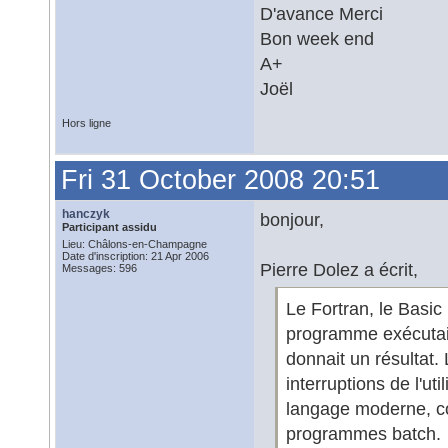
D'avance Merci
Bon week end
A+
Joël
Hors ligne
Fri 31 October 2008 20:51
hanczyk
bonjour,
Participant assidu
Lieu: Châlons-en-Champagne
Date d'inscription: 21 Apr 2006
Pierre Dolez a écrit,
Messages: 596
Le Fortran, le Basic 
programme exécutait 
donnait un résultat
interruptions de l'ut
langage moderne, co
programmes batch.