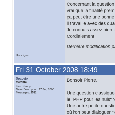
Concernant la question e
vrai que la finalité pr
ça peut être une bonne 
il travaille avec des qu
Je connais assez bien l
Cordialement
Dernière modification p
Hors ligne
Fri 31 October 2008 18:49
Spacejo
Bonsoir Pierre,
Membre
Lieu: Nancy
Date d'inscription: 17 Aug 2008
Une question classique-
Messages: 2511
le "PHP pour les nuls" 
Une autre petite questi
oû l'on peut dialoguer 