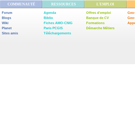
COMMUNAUTÉ
RESSOURCES
L'EMPLOI
Forum
Agenda
Offres d'emploi
Geo-
Blogs
Biblio
Banque de CV
Geo
Wiki
Fiches AMO-CNIG
Formations
Appe
Planet
Paris PCGIS
Démarche Métiers
Sites amis
Téléchargements