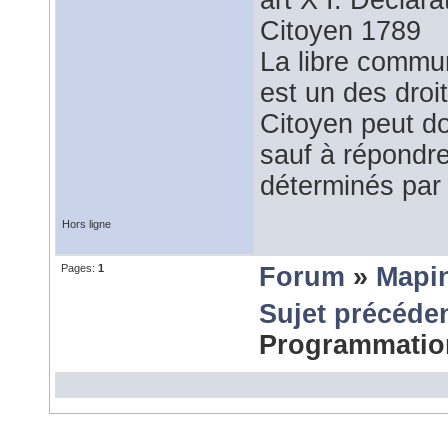
art X I. Déclar
Citoyen 1789
La libre commu
est un des droi
Citoyen peut do
sauf à répondre
déterminés par 
Hors ligne
Pages:
1
Forum
»
Mapi
Sujet précéde
Programmati