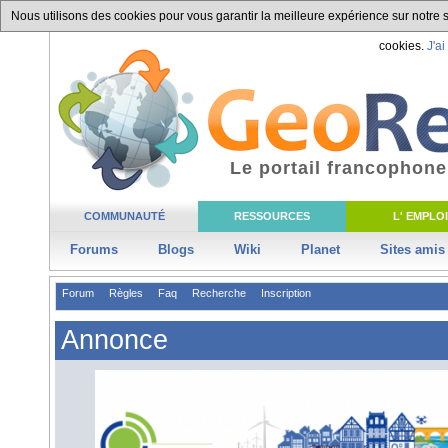
Nous utilisons des cookies pour vous garantir la meilleure expérience sur notre si
cookies.
J'ai
Le portail francophone
COMMUNAUTÉ
RESSOURCES
L' EMPLOI
Forums
Blogs
Wiki
Planet
Sites amis
Forum
Règles
Faq
Recherche
Inscription
Annonce