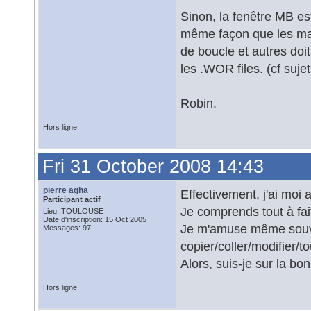
Sinon, la fenêtre MB e
même façon que les macr
de boucle et autres doi
les .WOR files. (cf suje
Robin.
Hors ligne
Fri 31 October 2008 14:43
pierre agha
Effectivement, j'ai moi
Participant actif
Je comprends tout à fa
Lieu: TOULOUSE
Date d'inscription: 15 Oct 2005
Je m'amuse même souven
Messages: 97
copier/coller/modifier/t
Alors, suis-je sur la bo
Hors ligne