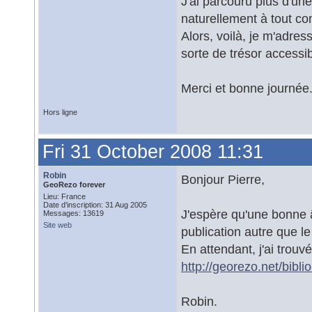
J'ai parcouru plus d'un
naturellement à tout co
Alors, voilà, je m'adres
sorte de trésor accessib
Merci et bonne journée.
Hors ligne
Fri 31 October 2008 11:31
Robin
Bonjour Pierre,
GeoRezo forever
Lieu: France
Date d'inscription: 31 Aug 2005
J'espère qu'une bonne â
Messages: 13619
Site web
publication autre que l
En attendant, j'ai trouv
http://georezo.net/bibl
Robin.