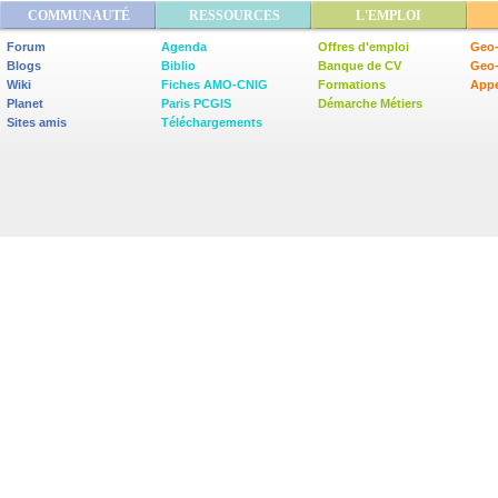
COMMUNAUTÉ
RESSOURCES
L'EMPLOI
Forum
Agenda
Offres d'emploi
Geo-
Blogs
Biblio
Banque de CV
Geo
Wiki
Fiches AMO-CNIG
Formations
Appe
Planet
Paris PCGIS
Démarche Métiers
Sites amis
Téléchargements