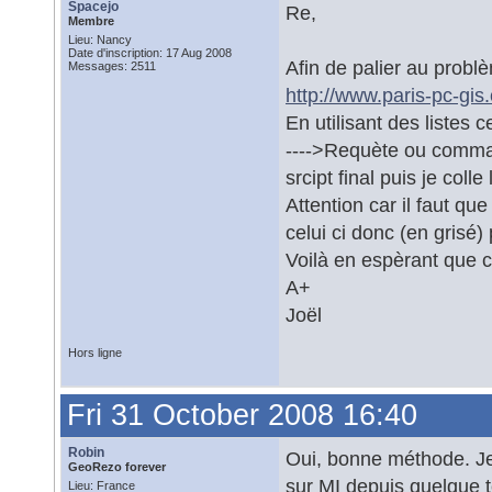
Spacejo
Re,
Membre
Lieu: Nancy
Date d'inscription: 17 Aug 2008
Afin de palier au problè
Messages: 2511
http://www.paris-pc-gis
En utilisant des listes
---->Requète ou command
srcipt final puis je coll
Attention car il faut qu
celui ci donc (en grisé)
Voilà en espèrant que c
A+
Joël
Hors ligne
Fri 31 October 2008 16:40
Robin
Oui, bonne méthode. Je s
GeoRezo forever
sur MI depuis quelque 
Lieu: France