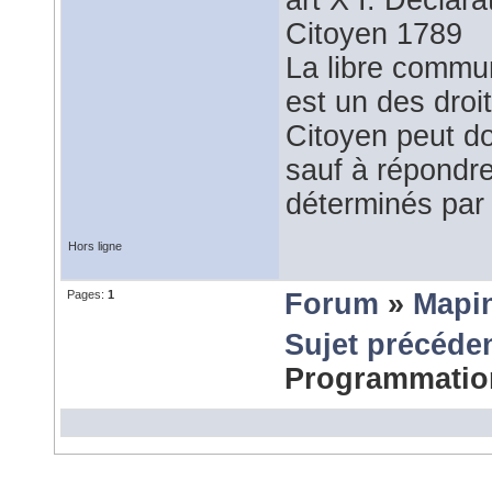
art X I. Déclar
Citoyen 1789
La libre commu
est un des droi
Citoyen peut do
sauf à répondre
déterminés par 
Hors ligne
Pages:
1
Forum
»
Mapi
Sujet précéde
Programmati