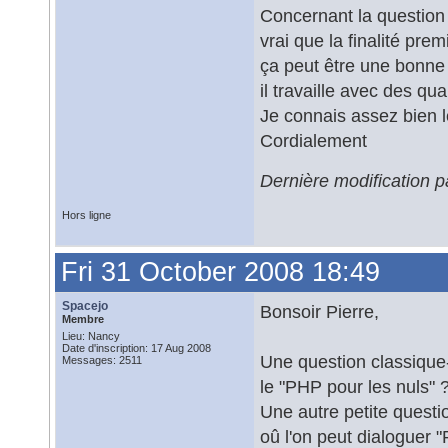
Concernant la question e
vrai que la finalité pr
ça peut être une bonne 
il travaille avec des qu
Je connais assez bien l
Cordialement
Dernière modification p
Hors ligne
Fri 31 October 2008 18:49
Spacejo
Bonsoir Pierre,
Membre
Lieu: Nancy
Date d'inscription: 17 Aug 2008
Une question classique-
Messages: 2511
le "PHP pour les nuls" 
Une autre petite questi
oû l'on peut dialoguer 