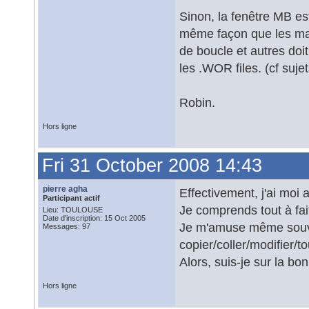
Sinon, la fenêtre MB e
même façon que les macr
de boucle et autres doi
les .WOR files. (cf suje
Robin.
Hors ligne
Fri 31 October 2008 14:43
pierre agha
Effectivement, j'ai moi
Participant actif
Je comprends tout à fa
Lieu: TOULOUSE
Date d'inscription: 15 Oct 2005
Je m'amuse même souven
Messages: 97
copier/coller/modifier/t
Alors, suis-je sur la bo
Hors ligne