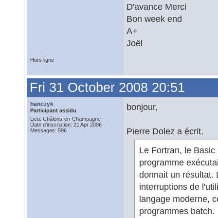
D'avance Merci
Bon week end
A+
Joël
Hors ligne
Fri 31 October 2008 20:51
hanczyk
bonjour,
Participant assidu
Lieu: Châlons-en-Champagne
Date d'inscription: 21 Apr 2006
Pierre Dolez a écrit,
Messages: 596
Le Fortran, le Basic 
programme exécutait 
donnait un résultat
interruptions de l'ut
langage moderne, co
programmes batch.