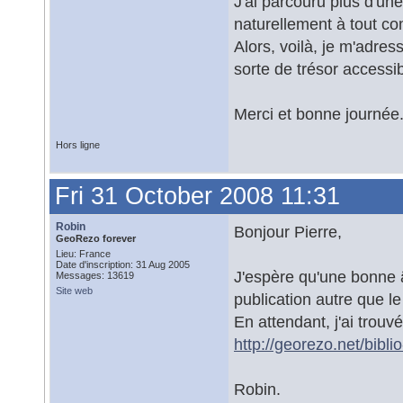
J'ai parcouru plus d'un
naturellement à tout co
Alors, voilà, je m'adres
sorte de trésor accessib
Merci et bonne journée.
Hors ligne
Fri 31 October 2008 11:31
Robin
Bonjour Pierre,
GeoRezo forever
Lieu: France
Date d'inscription: 31 Aug 2005
J'espère qu'une bonne â
Messages: 13619
Site web
publication autre que l
En attendant, j'ai trouv
http://georezo.net/bibl
Robin.