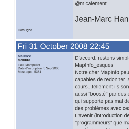
@micalement
Jean-Marc Han
Hors ligne
Fri 31 October 2008 22:45
Maurice
D'accord, restons simp
Membre
MapInfo_esques
Lieu: Montpellier
Date d'inscription: 5 Sep 2005
Notre cher MapInfo pe
Messages: 5331
capables de redonner la
cours...tellement ils s
aussi "boosté" par de
qui supporte pas mal de
des problèmes avec ces 
L'avenir (introduction 
"programmeurs" que mai