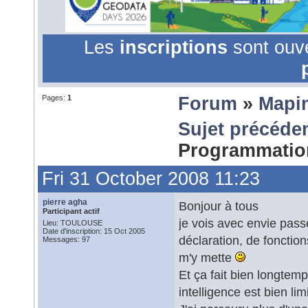
Les
inscriptions
sont ouv
Pages:
1
Forum
»
Mapi
Sujet précéde
Programmati
Fri 31 October 2008 11:23
pierre agha
Bonjour à tous
Participant actif
je vois avec envie pass
Lieu: TOULOUSE
Date d'inscription: 15 Oct 2005
déclaration, de fonction
Messages: 97
m'y mette
Et ça fait bien longtem
intelligence est bien limi