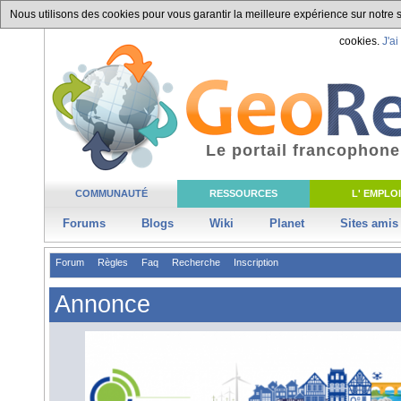
Nous utilisons des cookies pour vous garantir la meilleure expérience sur notre si
cookies.
J'ai
Le portail francophone
COMMUNAUTÉ
RESSOURCES
L' EMPLOI
Forums
Blogs
Wiki
Planet
Sites amis
Forum
Règles
Faq
Recherche
Inscription
Annonce