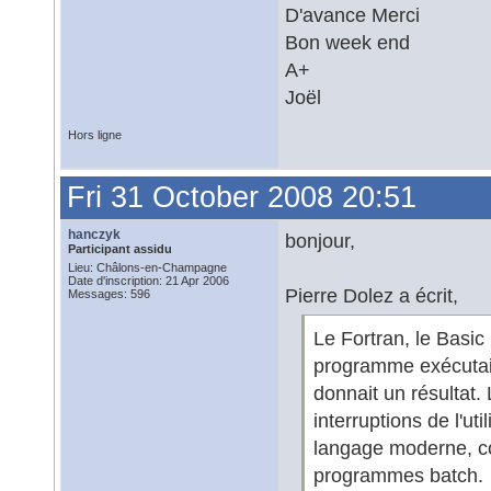
D'avance Merci
Bon week end
A+
Joël
Hors ligne
Fri 31 October 2008 20:51
hanczyk
bonjour,
Participant assidu
Lieu: Châlons-en-Champagne
Date d'inscription: 21 Apr 2006
Pierre Dolez a écrit,
Messages: 596
Le Fortran, le Basic 
programme exécutait 
donnait un résultat
interruptions de l'ut
langage moderne, co
programmes batch.