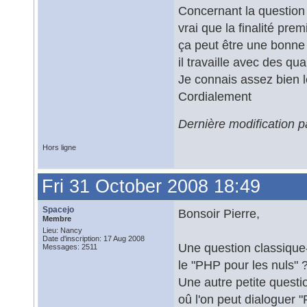
Concernant la question e
vrai que la finalité pr
ça peut être une bonne 
il travaille avec des qu
Je connais assez bien l
Cordialement
Dernière modification p
Hors ligne
Fri 31 October 2008 18:49
Spacejo
Bonsoir Pierre,
Membre
Lieu: Nancy
Date d'inscription: 17 Aug 2008
Une question classique-
Messages: 2511
le "PHP pour les nuls" 
Une autre petite questi
oû l'on peut dialoguer 