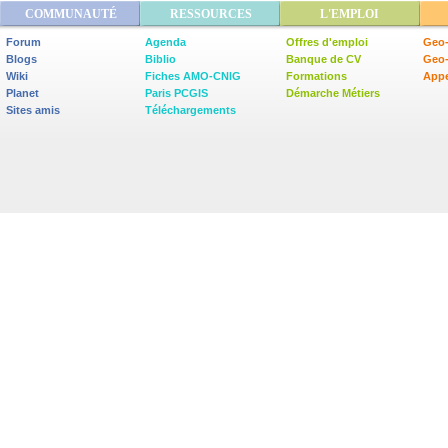
COMMUNAUTÉ
RESSOURCES
L'EMPLOI
Forum
Agenda
Offres d'emploi
Geo-
Blogs
Biblio
Banque de CV
Geo
Wiki
Fiches AMO-CNIG
Formations
Appe
Planet
Paris PCGIS
Démarche Métiers
Sites amis
Téléchargements