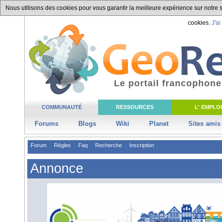
Nous utilisons des cookies pour vous garantir la meilleure expérience sur notre si
cookies.
J'ai
Le portail francophone
COMMUNAUTÉ
RESSOURCES
L' EMPLOI
Forums
Blogs
Wiki
Planet
Sites amis
Forum
Règles
Faq
Recherche
Inscription
Annonce