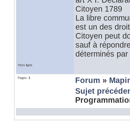
art X I. Déclar
Citoyen 1789
La libre commu
est un des droi
Citoyen peut do
sauf à répondre
déterminés par 
Hors ligne
Pages:
1
Forum
»
Mapi
Sujet précéde
Programmati