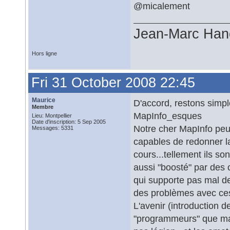
@micalement
Jean-Marc Han
Hors ligne
Fri 31 October 2008 22:45
Maurice
D'accord, restons simp
Membre
MapInfo_esques
Lieu: Montpellier
Date d'inscription: 5 Sep 2005
Notre cher MapInfo pe
Messages: 5331
capables de redonner la
cours...tellement ils s
aussi "boosté" par de
qui supporte pas mal de
des problèmes avec ces 
L'avenir (introduction 
"programmeurs" que mai