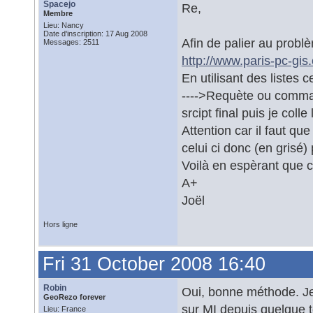
Spacejo
Re,
Membre
Lieu: Nancy
Date d'inscription: 17 Aug 2008
Afin de palier au problè
Messages: 2511
http://www.paris-pc-gis
En utilisant des listes
---->Requète ou command
srcipt final puis je coll
Attention car il faut qu
celui ci donc (en grisé)
Voilà en espèrant que c
A+
Joël
Hors ligne
Fri 31 October 2008 16:40
Robin
Oui, bonne méthode. Je s
GeoRezo forever
sur MI depuis quelque 
Lieu: France