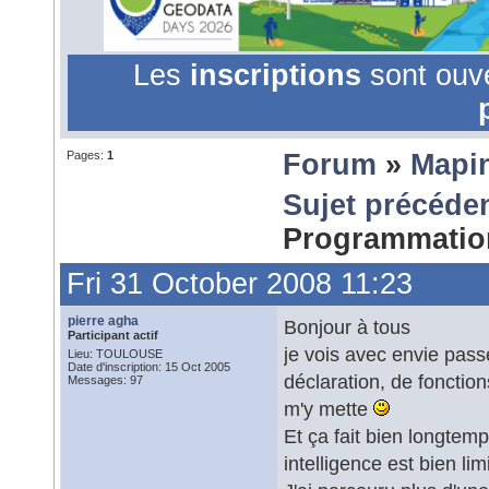
Les
inscriptions
sont ouv
Pages:
1
Forum
»
Mapi
Sujet précéde
Programmati
Fri 31 October 2008 11:23
pierre agha
Bonjour à tous
Participant actif
je vois avec envie pass
Lieu: TOULOUSE
Date d'inscription: 15 Oct 2005
déclaration, de fonction
Messages: 97
m'y mette
Et ça fait bien longtem
intelligence est bien limi