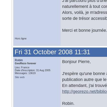
J'ai parcouru plus d'un
naturellement à tout co
Alors, voilà, je m'adres
sorte de trésor accessib
Merci et bonne journée.
Hors ligne
Fri 31 October 2008 11:31
Robin
Bonjour Pierre,
GeoRezo forever
Lieu: France
Date d'inscription: 31 Aug 2005
J'espère qu'une bonne â
Messages: 13619
Site web
publication autre que l
En attendant, j'ai trouv
http://georezo.net/bibl
Robin.