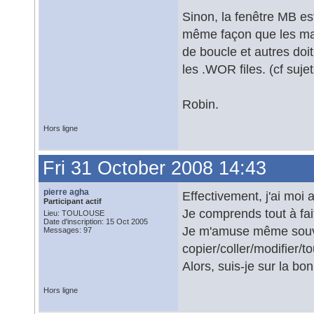
Sinon, la fenêtre MB e
même façon que les macr
de boucle et autres doi
les .WOR files. (cf suje
Robin.
Hors ligne
Fri 31 October 2008 14:43
pierre agha
Effectivement, j'ai moi
Participant actif
Je comprends tout à fa
Lieu: TOULOUSE
Date d'inscription: 15 Oct 2005
Je m'amuse même souven
Messages: 97
copier/coller/modifier/t
Alors, suis-je sur la bo
Hors ligne