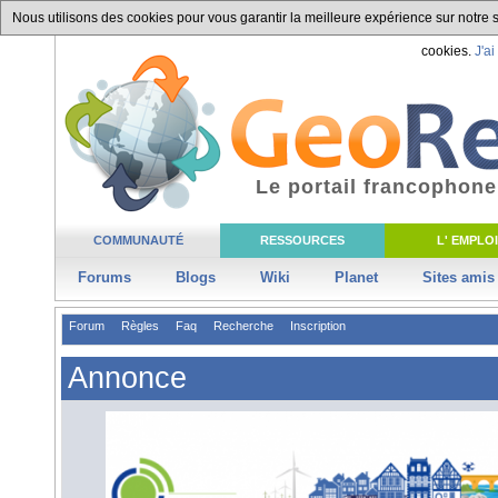
Nous utilisons des cookies pour vous garantir la meilleure expérience sur notre si
cookies.
J'ai
Le portail francophone
COMMUNAUTÉ
RESSOURCES
L' EMPLOI
Forums
Blogs
Wiki
Planet
Sites amis
Forum
Règles
Faq
Recherche
Inscription
Annonce