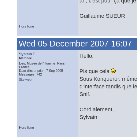
ah, c'est pour ça que je 
Guillaume SUEUR
Hors ligne
Wed 05 December 2007 16:07
Sylvain T.
Hello,
Membre
Lieu: Musée de l'Homme, Paris
France
Pis que cela
Date d'inscription: 7 Sep 2005
Messages: 742
Sous Konqueror, même la
Site web
d'interface tandis que 
Snif.
Cordialement,
Sylvain
Hors ligne