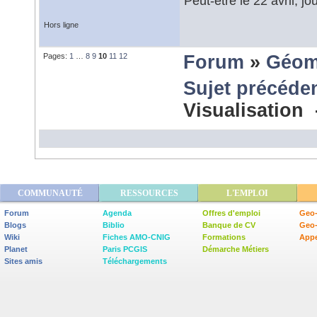
Peut-être le 22 avril, jo
Hors ligne
Pages:
1
…
8
9
10
11
12
Forum
»
Géom
Sujet précéde
Visualisation
COMMUNAUTÉ
RESSOURCES
L'EMPLOI
Forum
Agenda
Offres d'emploi
Geo-
Blogs
Biblio
Banque de CV
Geo
Wiki
Fiches AMO-CNIG
Formations
Appe
Planet
Paris PCGIS
Démarche Métiers
Sites amis
Téléchargements