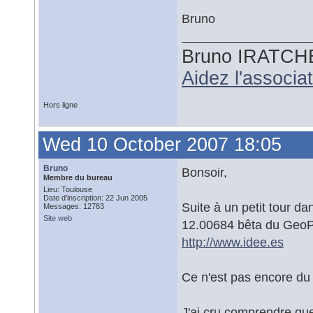
Bruno
Bruno IRATCH
Aidez l'associ
Hors ligne
Wed 10 October 2007 18:05
Bruno
Bonsoir,
Membre du bureau
Lieu: Toulouse
Date d'inscription: 22 Jun 2005
Suite à un petit tour da
Messages: 12783
Site web
12.00684 bêta du GeoPor
http://www.idee.es
Ce n'est pas encore d
J'ai cru comprendre que 