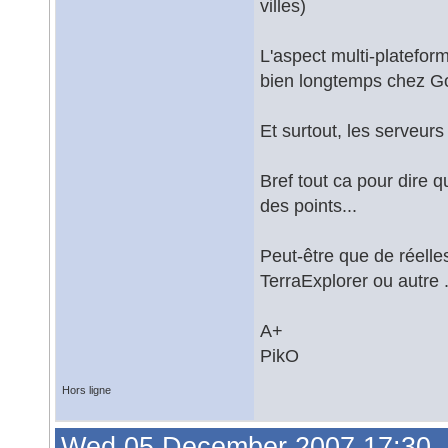
villes)
L'aspect multi-plateform
bien longtemps chez G
Et surtout, les serveur
Bref tout ca pour dire q
des points...
Peut-être que de réell
TerraExplorer ou autre .e
A+
PikO
Hors ligne
Wed 05 December 2007 17:30