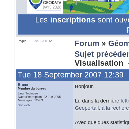
Les
inscriptions
sont ouv
Pages:
1
…
8
9
10
11
12
Forum
»
Géom
Sujet précéde
Visualisation
Tue 18 September 2007 12:39
Bruno
Bonjour,
Membre du bureau
Lieu: Toulouse
Date d'inscription: 22 Jun 2005
Lu dans la dernière
let
Messages: 12783
Site web
Géoportail, à la recher
Avec quelques statisti