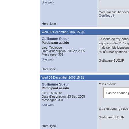
Y.
Site web
Yves Jacolin, bénévol
GeoRezo !
Hors ligne
Wed 05 December 2007 15:20
Guillaume Sueur
Je viens de m'y connec
Participant assidu
logo peut-être ? L'ongl
Lieu: Toulouse
mais semble identique
Date d'inscription: 23 Sep 2005
j'ai dû rater qqchose !
Messages: 331
Site web
Guillaume SUEUR
Hors ligne
Wed 05 December 2007 15:21
Guillaume Sueur
Yves a écrit:
Participant assidu
Lieu: Toulouse
Pas de chance po
Date d'inscription: 23 Sep 2005
Messages: 331
Site web
ah, c'est pour ça que j
Guillaume SUEUR
Hors ligne