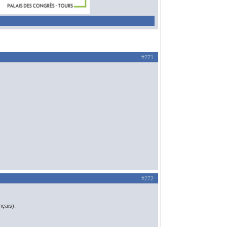
#271
#272
nçais):