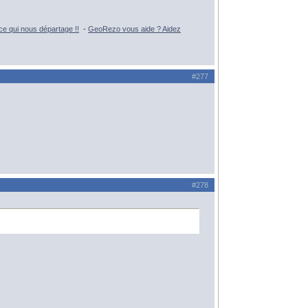
e qui nous départage !!
-
GeoRezo vous aide ? Aidez
#277
#278