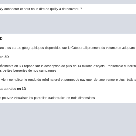
'y connecter et peut nous dire ce qu'il y a de nouveau ?
3D
re : les cartes géographiques disponibles sur le Géoportail prennent du volume en adoptant 
 en 3D
bâtiments en 3D repose sur la description de plus de 14 millions d’objets. L’ensemble du terri
s petites bergeries de nos campagnes.
vient compléter le rendu du relief naturel et permet de naviguer de façon encore plus réalis
cadastrales en 3D
pouvez visualiser les parcelles cadastrales en trois dimensions.