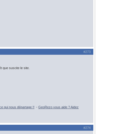
#273
êt que suscite le site.
e qui nous départage !!
-
GeoRezo vous aide ? Aidez
#274