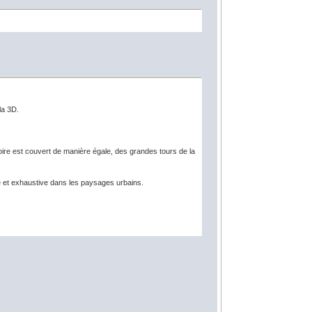
la 3D.
toire est couvert de manière égale, des grandes tours de la
te et exhaustive dans les paysages urbains.