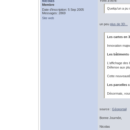
Nicolas
Yves a écrit:
Membre
Quelqu'un a pu s
Date d'inscription: 5 Sep 2005
Messages: 2869
Site web
un peu
plus de 3D...
Les cartes en 
Innovation majeu
Les bâtiments
L'affichage des 
Défense aux plu
Cette nouveauté 
Les parcelles 
Désormais, vous 
source :
Géoportail
Bonne Journée,
Nicolas