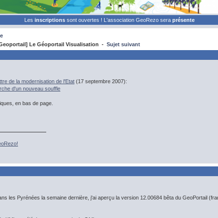
Les
inscriptions
sont ouvertes ! L'association GeoRezo sera
présente
e
eoportail] Le Géoportail Visualisation -
Sujet suivant
ttre de la modernisation de l'Etat
(17 septembre 2007):
erche d'un nouveau souffle
iques, en bas de page.
GeoRezo!
dans les Pyrénées la semaine dernière, j'ai aperçu la version 12.00684 bêta du GeoPortail (fra