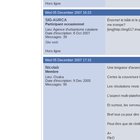
Hors ligne
Wed 05 December 2007 16:23
SIG-AURCA
Énorme! le bâtit et le
Participant occasionnel
me trompe?
Lieu: Agence d'urbanisme catalane
[img]http://img517.im
Date d'inscription: 8 Oct 2007
Messages: 39
Site web
Hors ligne
Wed 05 December 2007 17:15
Nicolab
Une longueur d'avance
Membre
Lieu: Osaka
Certes la couverture 
Date d'inscription: 9 Dec 2005
Messages: 95
Les résolutions reste
L'aspect multi-platef
Et surtout, les serve
Bref tout ca pour dire
Peut-être que de rée
A+
PikO