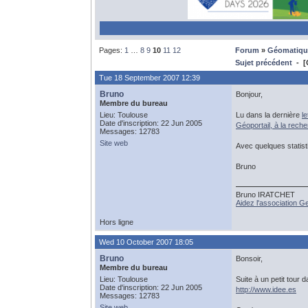
Pages:
1
…
8
9
10
11
12
Forum
»
Géomatiqu
Sujet précédent
- [G
Tue 18 September 2007 12:39
Bruno
Bonjour,
Membre du bureau
Lieu: Toulouse
Lu dans la dernière
le
Date d'inscription: 22 Jun 2005
Géoportail, à la rech
Messages: 12783
Site web
Avec quelques statist
Bruno
Bruno IRATCHET
Aidez l'association 
Hors ligne
Wed 10 October 2007 18:05
Bruno
Bonsoir,
Membre du bureau
Lieu: Toulouse
Suite à un petit tour 
Date d'inscription: 22 Jun 2005
http://www.idee.es
Messages: 12783
Site web