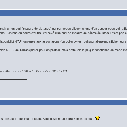
 malins : un outil "mesure de distance" qui permet de cliquer le long d'un sentier et de voir aff
one) : en bas du cadre d'outils. J'ai rêvé d'un outil de mesure de dénivelée, mais il n'est pas e
disponibilité d'API ouvertes aux associations (ou collectivités) qui souhaiteraient afficher le
version 5.0.10 de Terraexplorer pour en profiter, mais cette fois le plug-in fonctionne en mode mi
n par Marc Leobet (Wed 05 December 2007 14:28)
s utilisateurs de linux et MacOS qui devront attendre 6 mois de plus.