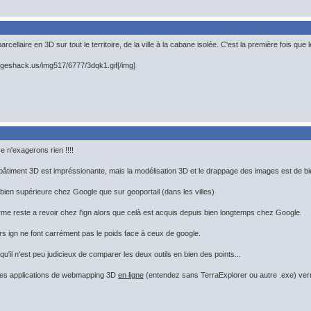
 parcellaire en 3D sur tout le territoire, de la ville à la cabane isolée. C'est la première fois 
ageshack.us/img517/6777/3dqk1.gif[/img]
 n'exagerons rien !!!!
bâtiment 3D est impréssionante, mais la modélisation 3D et le drappage des images est de bien
 bien supérieure chez Google que sur geoportail (dans les villes)
orme reste a revoir chez l'ign alors que celà est acquis depuis bien longtemps chez Google.
urs ign ne font carrément pas le poids face à ceux de google.
 qu'il n'est peu judicieux de comparer les deux outils en bien des points...
lles applications de webmapping 3D
en ligne
(entendez sans TerraExplorer ou autre .exe) verront