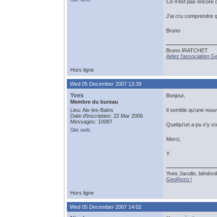
Ce n'est pas encore
J'ai cru comprendre qu
Bruno
Bruno IRATCHET
Aidez l'association 
Hors ligne
Wed 05 December 2007 13:39
Yves
Bonjour,
Membre du bureau
Lieu: Aix-les-Bains
Il semble qu'une nouvel
Date d'inscription: 22 Mar 2006
Messages: 10087
Quelqu'un a pu s'y co
Site web
Merci,
Y.
Yves Jacolin, bénévol
GeoRezo !
Hors ligne
Wed 05 December 2007 14:02