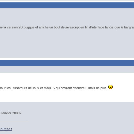
la version 2D buggue et affiche un bout de javascript en fin d'interface tandis que le bargr
ur les utilisateurs de linux et MacOS qui devront attendre 6 mois de plus.
e Janvier 2008?
eoRezo !