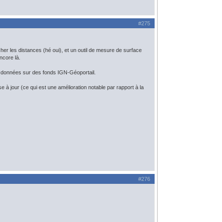
#275
icher les distances (hé oui), et un outil de mesure de surface
ncore là.
urs données sur des fonds IGN-Géoportail.
se à jour (ce qui est une amélioration notable par rapport à la
#276