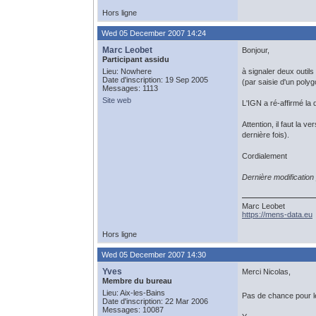
Hors ligne
Wed 05 December 2007 14:24
Marc Leobet
Bonjour,
Participant assidu
Lieu: Nowhere
à signaler deux outils
Date d'inscription: 19 Sep 2005
(par saisie d'un polyg
Messages: 1113
Site web
L'IGN a ré-affirmé la 
Attention, il faut la 
dernière fois).
Cordialement
Dernière modificatio
Marc Leobet
https://mens-data.eu
Hors ligne
Wed 05 December 2007 14:30
Yves
Merci Nicolas,
Membre du bureau
Lieu: Aix-les-Bains
Pas de chance pour le
Date d'inscription: 22 Mar 2006
Messages: 10087