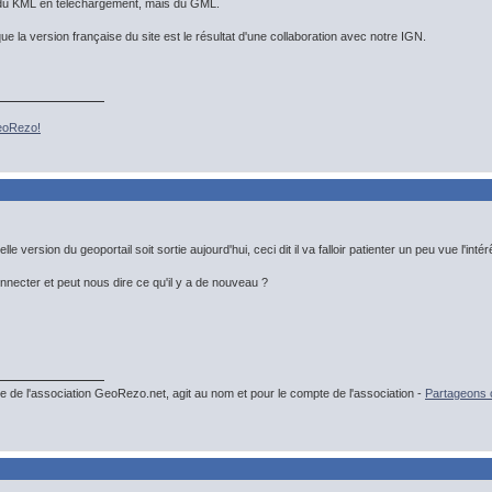
 du KML en téléchargement, mais du GML.
e la version française du site est le résultat d'une collaboration avec notre IGN.
GeoRezo!
le version du geoportail soit sortie aujourd'hui, ceci dit il va falloir patienter un peu vue l'intér
nnecter et peut nous dire ce qu'il y a de nouveau ?
e de l'association GeoRezo.net, agit au nom et pour le compte de l'association -
Partageons c