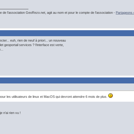
e de l'association GeoRezo.net, agit au nom et pour le compte de l'association -
Partageons c
ter... euh, rien de neuf à priori... un nouveau
et geoportail services ? l'interface est verte,
...
ur les utilisateurs de linux et MacOS qui devront attendre 6 mois de plus.
e n'ai rien vu !