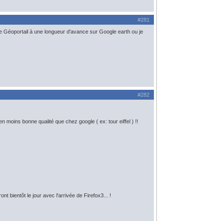
#281
que le Géoportail à une longueur d'avance sur Google earth ou je
#282
 moins bonne qualité que chez google ( ex: tour eiffel ) !!
 bientôt le jour avec l'arrivée de Firefox3... !