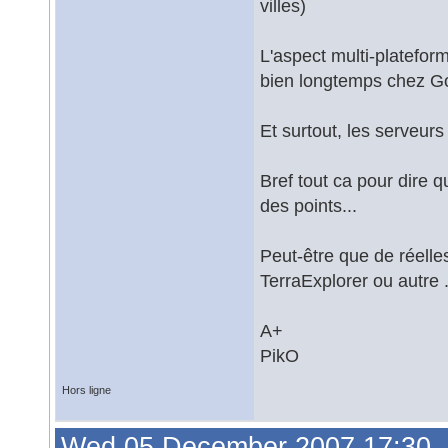
villes)
L'aspect multi-plateform
bien longtemps chez G
Et surtout, les serveur
Bref tout ca pour dire q
des points...
Peut-être que de réell
TerraExplorer ou autre .e
A+
PikO
Hors ligne
Wed 05 December 2007 17:30