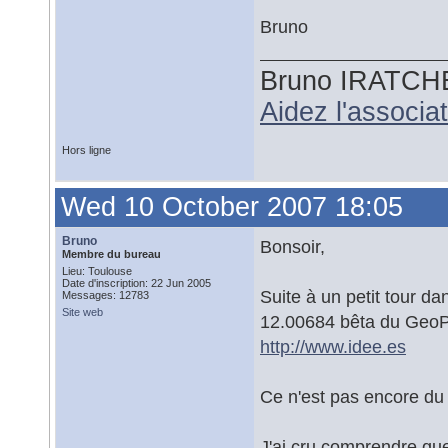
Bruno
Bruno IRATCH
Aidez l'associ
Hors ligne
Wed 10 October 2007 18:05
Bruno
Bonsoir,
Membre du bureau
Lieu: Toulouse
Date d'inscription: 22 Jun 2005
Suite à un petit tour da
Messages: 12783
Site web
12.00684 bêta du GeoPor
http://www.idee.es
Ce n'est pas encore d
J'ai cru comprendre que 