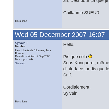
ah, c'est pour ça que je 
Guillaume SUEUR
Hors ligne
Wed 05 December 2007 16:07
Sylvain T.
Hello,
Membre
Lieu: Musée de l'Homme, Paris
France
Pis que cela
Date d'inscription: 7 Sep 2005
Messages: 742
Sous Konqueror, même la
Site web
d'interface tandis que 
Snif.
Cordialement,
Sylvain
Hors ligne