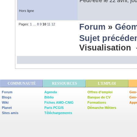
Peut-être le 22 avril, jo
Hors ligne
Pages:
1
…
8
9
10
11
12
Forum
»
Géom
Sujet précéde
Visualisation
COMMUNAUTÉ
RESSOURCES
L'EMPLOI
Forum
Agenda
Offres d'emploi
Geo-
Blogs
Biblio
Banque de CV
Geo
Wiki
Fiches AMO-CNIG
Formations
Appe
Planet
Paris PCGIS
Démarche Métiers
Sites amis
Téléchargements