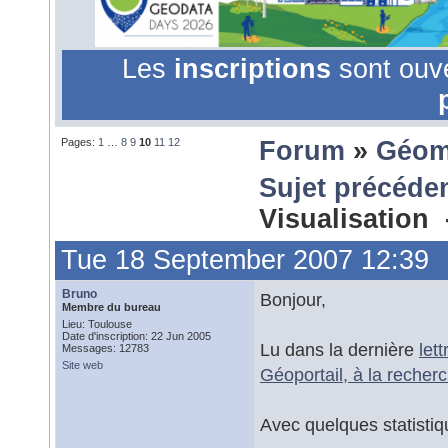
Les
inscriptions
sont ouv
Pages:
1
…
8
9
10
11
12
Forum
»
Géom
Sujet précéde
Visualisation
Tue 18 September 2007 12:39
Bruno
Bonjour,
Membre du bureau
Lieu: Toulouse
Date d'inscription: 22 Jun 2005
Lu dans la dernière
let
Messages: 12783
Site web
Géoportail, à la recher
Avec quelques statisti