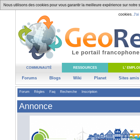
Nous utilisons des cookies pour vous garantir la meilleure expérience sur notre si
cookies.
J'ai
Le portail francophone
COMMUNAUTÉ
RESSOURCES
L' EMPLOI
Forums
Blogs
Wiki
Planet
Sites amis
Forum
Règles
Faq
Recherche
Inscription
Annonce