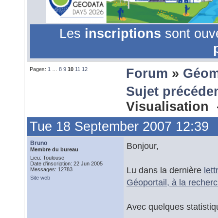
Les
inscriptions
sont ouv
Pages:
1
…
8
9
10
11
12
Forum
»
Géom
Sujet précéde
Visualisation
Tue 18 September 2007 12:39
Bruno
Bonjour,
Membre du bureau
Lieu: Toulouse
Date d'inscription: 22 Jun 2005
Lu dans la dernière
let
Messages: 12783
Site web
Géoportail, à la recher
Avec quelques statisti