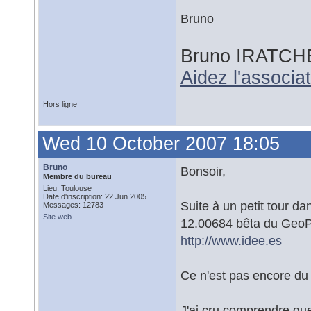
Bruno
Bruno IRATCH
Aidez l'associ
Hors ligne
Wed 10 October 2007 18:05
Bruno
Bonsoir,
Membre du bureau
Lieu: Toulouse
Date d'inscription: 22 Jun 2005
Suite à un petit tour da
Messages: 12783
Site web
12.00684 bêta du GeoPor
http://www.idee.es
Ce n'est pas encore d
J'ai cru comprendre que 