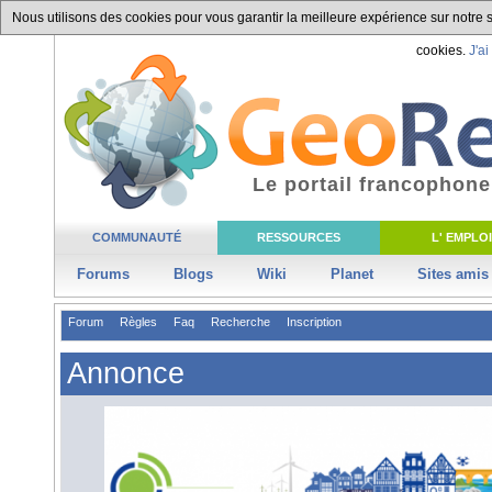
Nous utilisons des cookies pour vous garantir la meilleure expérience sur notre si
cookies.
J'ai
Le portail francophone
COMMUNAUTÉ
RESSOURCES
L' EMPLOI
Forums
Blogs
Wiki
Planet
Sites amis
Forum
Règles
Faq
Recherche
Inscription
Annonce