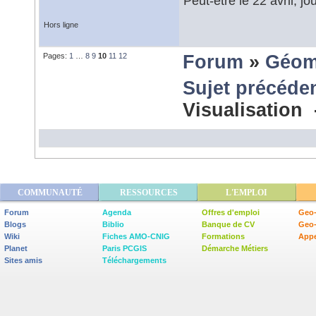
Peut-être le 22 avril, jo
Hors ligne
Pages:
1
…
8
9
10
11
12
Forum
»
Géom
Sujet précéde
Visualisation
COMMUNAUTÉ
RESSOURCES
L'EMPLOI
Forum
Agenda
Offres d'emploi
Geo-
Blogs
Biblio
Banque de CV
Geo
Wiki
Fiches AMO-CNIG
Formations
Appe
Planet
Paris PCGIS
Démarche Métiers
Sites amis
Téléchargements