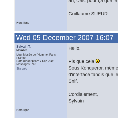
ah, c'est pour ça que je 
Guillaume SUEUR
Hors ligne
Wed 05 December 2007 16:07
Sylvain T.
Hello,
Membre
Lieu: Musée de l'Homme, Paris
France
Pis que cela
Date d'inscription: 7 Sep 2005
Messages: 742
Sous Konqueror, même la
Site web
d'interface tandis que 
Snif.
Cordialement,
Sylvain
Hors ligne