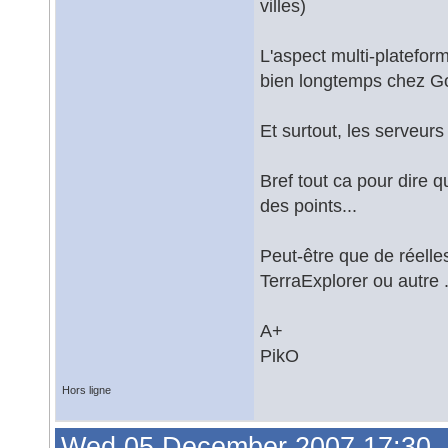
villes)
L'aspect multi-plateform
bien longtemps chez G
Et surtout, les serveur
Bref tout ca pour dire q
des points...
Peut-être que de réell
TerraExplorer ou autre .e
A+
PikO
Hors ligne
Wed 05 December 2007 17:30