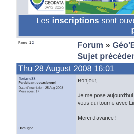
Les
inscriptions
sont ouv
Pages:
1
2
Forum
»
Géo'
Sujet précéde
Thu 28 August 2008 16:01
floriane38
Bonjour,
Participant occasionnel
Date d'inscription: 25 Aug 2008
Messages: 17
Je me pose aujourd'hui 
vous qui tourne avec L
Merci d'avance !
Hors ligne