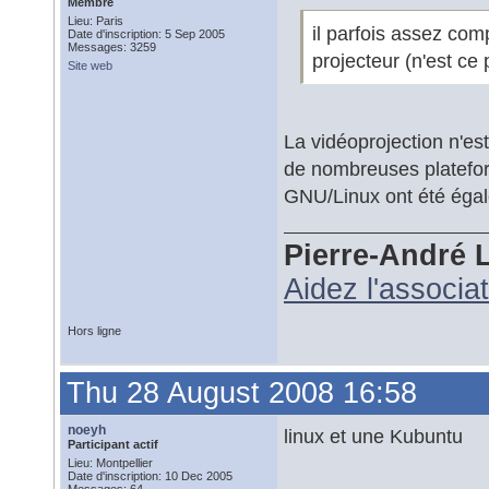
Membre
Lieu: Paris
il parfois assez com
Date d'inscription: 5 Sep 2005
Messages: 3259
projecteur (n'est ce
Site web
La vidéoprojection n'es
de nombreuses platefor
GNU/Linux ont été égal
Pierre-André 
Aidez l'associa
Hors ligne
Thu 28 August 2008 16:58
noeyh
linux et une Kubuntu
Participant actif
Lieu: Montpellier
Date d'inscription: 10 Dec 2005