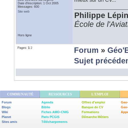
Date d'inscription: 1 Oct 2005
Messages: 600
Site web
Philippe Lépi
École de l'Avia
Hors ligne
Pages:
1
2
Forum
»
Géo'
Sujet précéde
COMMUNAUTÉ
RESSOURCES
L'EMPLOI
Forum
Agenda
Offres d'emploi
Geo-
Blogs
Biblio
Banque de CV
Geo
Wiki
Fiches AMO-CNIG
Formations
Appe
Planet
Paris PCGIS
Démarche Métiers
Sites amis
Téléchargements