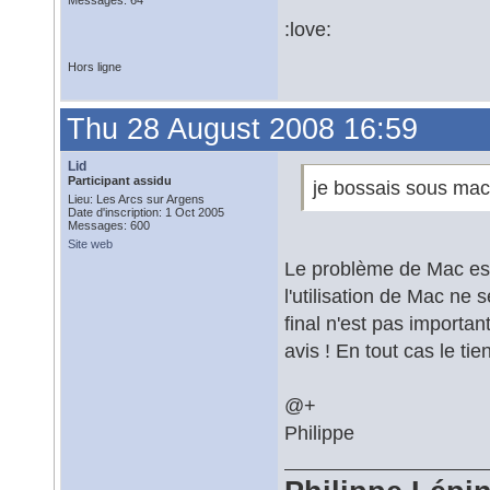
Messages: 64
:love:
Hors ligne
Thu 28 August 2008 16:59
Lid
Participant assidu
je bossais sous mac 
Lieu: Les Arcs sur Argens
Date d'inscription: 1 Oct 2005
Messages: 600
Site web
Le problème de Mac est 
l'utilisation de Mac ne 
final n'est pas importa
avis ! En tout cas le ti
@+
Philippe