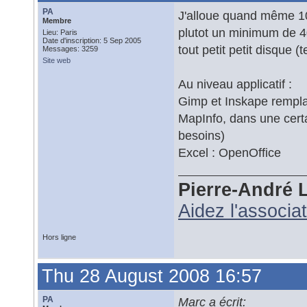
PA
J'alloue quand même 10
Membre
plutot un minimum de 40G
Lieu: Paris
Date d'inscription: 5 Sep 2005
tout petit petit disque 
Messages: 3259
Site web
Au niveau applicatif :
Gimp et Inskape remplac
MapInfo, dans une certa
besoins)
Excel : OpenOffice
Pierre-André 
Aidez l'associa
Hors ligne
Thu 28 August 2008 16:57
PA
Marc a écrit: