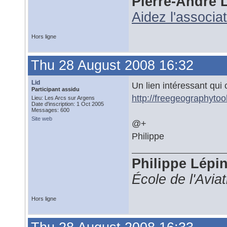
Pierre-André 
Aidez l'associa
Hors ligne
Thu 28 August 2008 16:32
Lid
Un lien intéressant qui 
Participant assidu
http://freegeographytoo
Lieu: Les Arcs sur Argens
Date d'inscription: 1 Oct 2005
Messages: 600
Site web
@+
Philippe
Philippe Lépi
École de l'Avia
Hors ligne