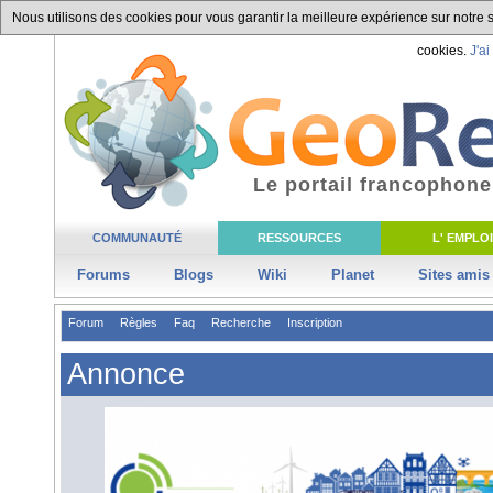
Nous utilisons des cookies pour vous garantir la meilleure expérience sur notre si
cookies.
J'ai
Le portail francophone
COMMUNAUTÉ
RESSOURCES
L' EMPLOI
Forums
Blogs
Wiki
Planet
Sites amis
Forum
Règles
Faq
Recherche
Inscription
Annonce