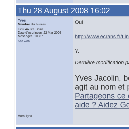
Thu 28 August 2008 16:02
Yves
Oui
Membre du bureau
Lieu: Aix-les-Bains
Date d'inscription: 22 Mar 2006
http://www.ecrans.fr/Li
Messages: 10087
Site web
Y.
Dernière modification 
Yves Jacolin, b
agit au nom et 
Partageons ce 
aide ? Aidez G
Hors ligne