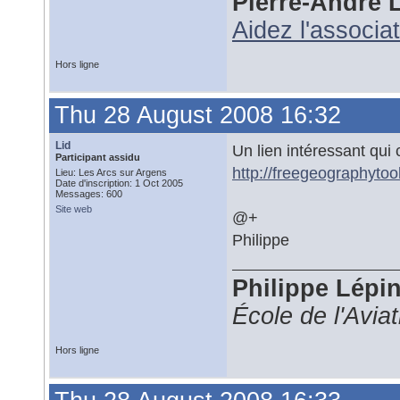
Pierre-André 
Aidez l'associa
Hors ligne
Thu 28 August 2008 16:32
Lid
Un lien intéressant qui 
Participant assidu
http://freegeographytoo
Lieu: Les Arcs sur Argens
Date d'inscription: 1 Oct 2005
Messages: 600
Site web
@+
Philippe
Philippe Lépi
École de l'Avia
Hors ligne