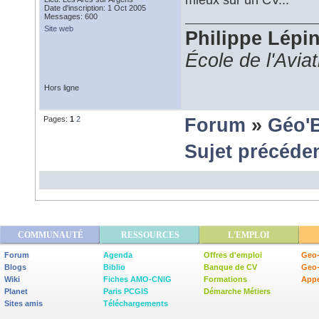
Date d'inscription: 1 Oct 2005
Messages: 600
Site web
Philippe Lépi
École de l'Avia
Hors ligne
Pages:
1
2
Forum
»
Géo'
Sujet précéde
COMMUNAUTÉ
RESSOURCES
L'EMPLOI
Forum
Agenda
Offres d'emploi
Geo-
Blogs
Biblio
Banque de CV
Geo
Wiki
Fiches AMO-CNIG
Formations
Appe
Planet
Paris PCGIS
Démarche Métiers
Sites amis
Téléchargements