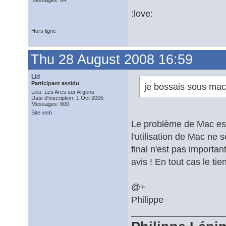
Messages: 64
:love:
Hors ligne
Thu 28 August 2008 16:59
Lid
Participant assidu
je bossais sous mac 
Lieu: Les Arcs sur Argens
Date d'inscription: 1 Oct 2005
Messages: 600
Site web
Le problème de Mac est 
l'utilisation de Mac ne 
final n'est pas importa
avis ! En tout cas le ti
@+
Philippe