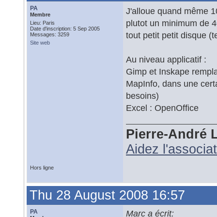
PA
J'alloue quand même 10
Membre
plutot un minimum de 40G
Lieu: Paris
Date d'inscription: 5 Sep 2005
tout petit petit disque 
Messages: 3259
Site web
Au niveau applicatif :
Gimp et Inskape remplac
MapInfo, dans une certa
besoins)
Excel : OpenOffice
Pierre-André 
Aidez l'associa
Hors ligne
Thu 28 August 2008 16:57
PA
Marc a écrit: