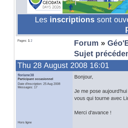
Les
inscriptions
sont ouv
Pages:
1
2
Forum
»
Géo'
Sujet précéde
Thu 28 August 2008 16:01
floriane38
Bonjour,
Participant occasionnel
Date d'inscription: 25 Aug 2008
Messages: 17
Je me pose aujourd'hui 
vous qui tourne avec L
Merci d'avance !
Hors ligne