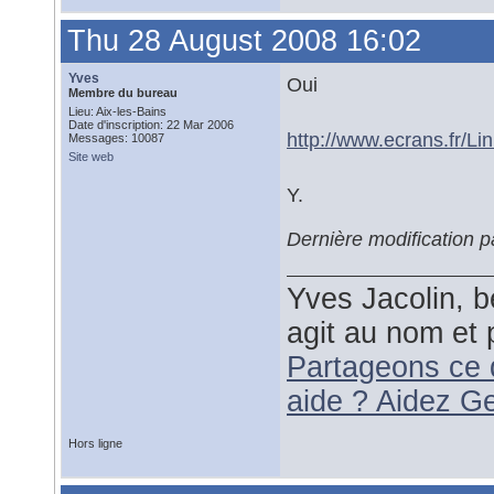
Thu 28 August 2008 16:02
Yves
Oui
Membre du bureau
Lieu: Aix-les-Bains
Date d'inscription: 22 Mar 2006
http://www.ecrans.fr/Li
Messages: 10087
Site web
Y.
Dernière modification 
Yves Jacolin, b
agit au nom et 
Partageons ce 
aide ? Aidez G
Hors ligne