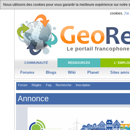
Nous utilisons des cookies pour vous garantir la meilleure expérience sur notre si
cookies.
J'ai
Le portail francophone
COMMUNAUTÉ
RESSOURCES
L' EMPLOI
Forums
Blogs
Wiki
Planet
Sites amis
Forum
Règles
Faq
Recherche
Inscription
Annonce