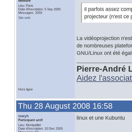
Membre
Lieu: Paris
il parfois assez com
Date d'inscription: 5 Sep 2005
Messages: 3259
projecteur (n'est ce
Site web
La vidéoprojection n'es
de nombreuses platefor
GNU/Linux ont été égal
Pierre-André 
Aidez l'associa
Hors ligne
Thu 28 August 2008 16:58
noeyh
linux et une Kubuntu
Participant actif
Lieu: Montpellier
Date d'inscription: 10 Dec 2005