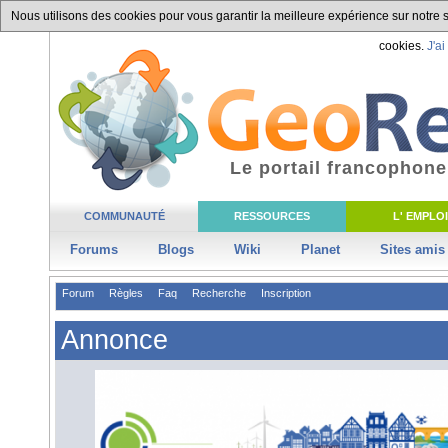
Nous utilisons des cookies pour vous garantir la meilleure expérience sur notre si
cookies.
J'ai
Le portail francophone
COMMUNAUTÉ
RESSOURCES
L' EMPLOI
Forums
Blogs
Wiki
Planet
Sites amis
Forum
Règles
Faq
Recherche
Inscription
Annonce