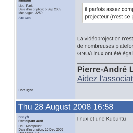
Membre
Lieu: Paris
il parfois assez com
Date d'inscription: 5 Sep 2005
Messages: 3259
projecteur (n'est ce
Site web
La vidéoprojection n'es
de nombreuses platefor
GNU/Linux ont été égal
Pierre-André 
Aidez l'associa
Hors ligne
Thu 28 August 2008 16:58
noeyh
linux et une Kubuntu
Participant actif
Lieu: Montpellier
Date d'inscription: 10 Dec 2005