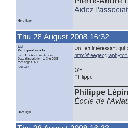
Pierre-André 
Aidez l'associa
Hors ligne
Thu 28 August 2008 16:32
Lid
Un lien intéressant qui 
Participant assidu
http://freegeographytoo
Lieu: Les Arcs sur Argens
Date d'inscription: 1 Oct 2005
Messages: 600
Site web
@+
Philippe
Philippe Lépi
École de l'Avia
Hors ligne