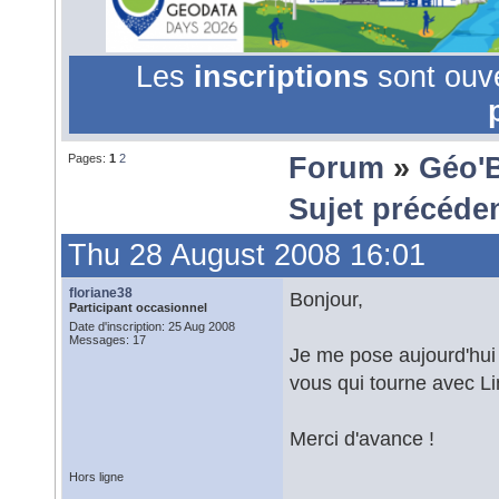
Les
inscriptions
sont ouv
Pages:
1
2
Forum
»
Géo'
Sujet précéde
Thu 28 August 2008 16:01
floriane38
Bonjour,
Participant occasionnel
Date d'inscription: 25 Aug 2008
Messages: 17
Je me pose aujourd'hui 
vous qui tourne avec L
Merci d'avance !
Hors ligne