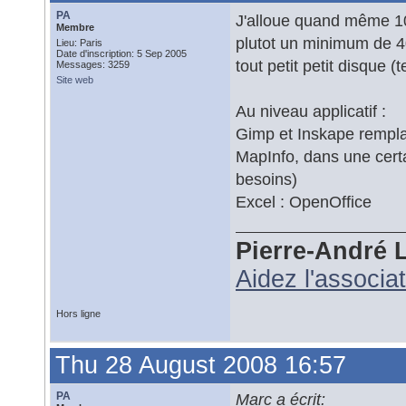
PA
J'alloue quand même 10
Membre
plutot un minimum de 40G
Lieu: Paris
Date d'inscription: 5 Sep 2005
tout petit petit disque 
Messages: 3259
Site web
Au niveau applicatif :
Gimp et Inskape remplac
MapInfo, dans une certa
besoins)
Excel : OpenOffice
Pierre-André 
Aidez l'associa
Hors ligne
Thu 28 August 2008 16:57
PA
Marc a écrit: