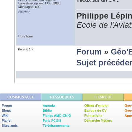
Date d'inscription: 1 Oct 2005
Messages: 600
Site web
Philippe Lépi
École de l'Avia
Hors ligne
Pages:
1
2
Forum
»
Géo'
Sujet précéde
COMMUNAUTÉ
RESSOURCES
L'EMPLOI
Forum
Agenda
Offres d'emploi
Geo-
Blogs
Biblio
Banque de CV
Geo
Wiki
Fiches AMO-CNIG
Formations
Appe
Planet
Paris PCGIS
Démarche Métiers
Sites amis
Téléchargements