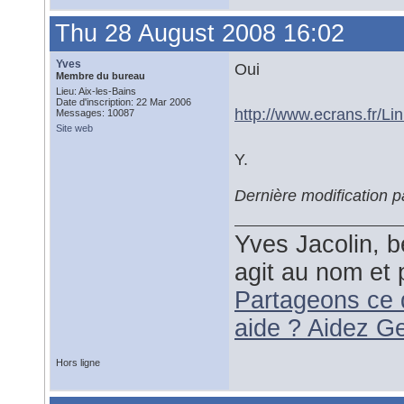
Thu 28 August 2008 16:02
Yves
Oui
Membre du bureau
Lieu: Aix-les-Bains
Date d'inscription: 22 Mar 2006
http://www.ecrans.fr/Li
Messages: 10087
Site web
Y.
Dernière modification 
Yves Jacolin, b
agit au nom et 
Partageons ce 
aide ? Aidez G
Hors ligne