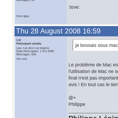
Messages: 64
:love:
Hors ligne
Thu 28 August 2008 16:59
Lid
Participant assidu
je bossais sous mac 
Lieu: Les Arcs sur Argens
Date d'inscription: 1 Oct 2005
Messages: 600
Site web
Le problème de Mac est 
l'utilisation de Mac ne 
final n'est pas importa
avis ! En tout cas le ti
@+
Philippe