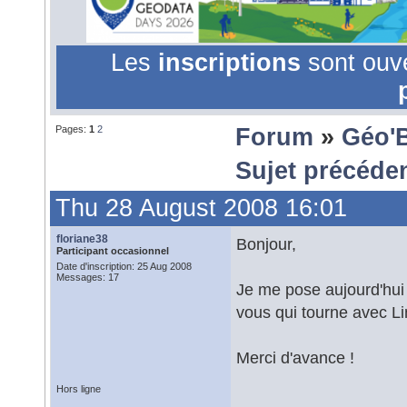
Les
inscriptions
sont ouv
Pages:
1
2
Forum
»
Géo'
Sujet précéde
Thu 28 August 2008 16:01
floriane38
Bonjour,
Participant occasionnel
Date d'inscription: 25 Aug 2008
Messages: 17
Je me pose aujourd'hui 
vous qui tourne avec L
Merci d'avance !
Hors ligne