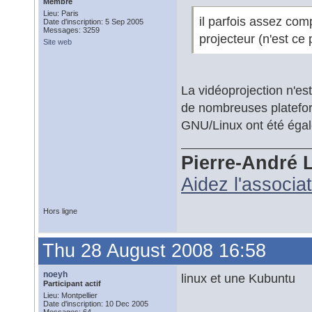
Membre
Lieu: Paris
il parfois assez com
Date d'inscription: 5 Sep 2005
Messages: 3259
projecteur (n'est ce
Site web
La vidéoprojection n'es
de nombreuses platefor
GNU/Linux ont été égal
Pierre-André 
Aidez l'associa
Hors ligne
Thu 28 August 2008 16:58
noeyh
linux et une Kubuntu
Participant actif
Lieu: Montpellier
Date d'inscription: 10 Dec 2005