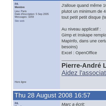
PA
J'alloue quand même 10
Membre
plutot un minimum de 40G
Lieu: Paris
Date d'inscription: 5 Sep 2005
tout petit petit disque 
Messages: 3259
Site web
Au niveau applicatif :
Gimp et Inskape remplac
MapInfo, dans une certa
besoins)
Excel : OpenOffice
Pierre-André 
Aidez l'associa
Hors ligne
Thu 28 August 2008 16:57
PA
Marc a écrit: