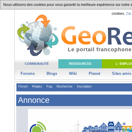
Nous utilisons des cookies pour vous garantir la meilleure expérience sur notre si
cookies.
J'ai
Le portail francophone
COMMUNAUTÉ
RESSOURCES
L' EMPLOI
Forums
Blogs
Wiki
Planet
Sites amis
Forum
Règles
Faq
Recherche
Inscription
Annonce