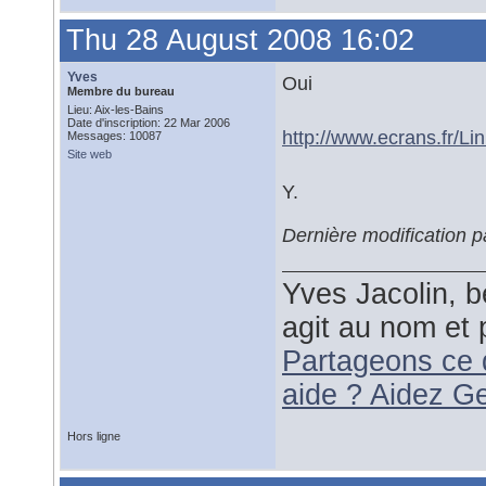
Thu 28 August 2008 16:02
Yves
Oui
Membre du bureau
Lieu: Aix-les-Bains
Date d'inscription: 22 Mar 2006
http://www.ecrans.fr/Li
Messages: 10087
Site web
Y.
Dernière modification 
Yves Jacolin, b
agit au nom et 
Partageons ce 
aide ? Aidez G
Hors ligne