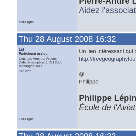
Pierre-André 
Aidez l'associa
Hors ligne
Thu 28 August 2008 16:32
Lid
Un lien intéressant qui 
Participant assidu
http://freegeographytoo
Lieu: Les Arcs sur Argens
Date d'inscription: 1 Oct 2005
Messages: 600
Site web
@+
Philippe
Philippe Lépi
École de l'Avia
Hors ligne