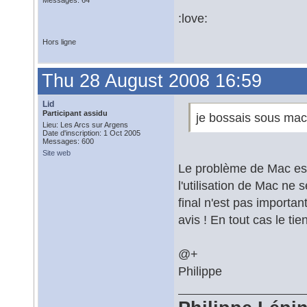
Messages: 64
:love:
Hors ligne
Thu 28 August 2008 16:59
Lid
Participant assidu
je bossais sous mac 
Lieu: Les Arcs sur Argens
Date d'inscription: 1 Oct 2005
Messages: 600
Site web
Le problème de Mac est 
l'utilisation de Mac ne 
final n'est pas importa
avis ! En tout cas le ti
@+
Philippe