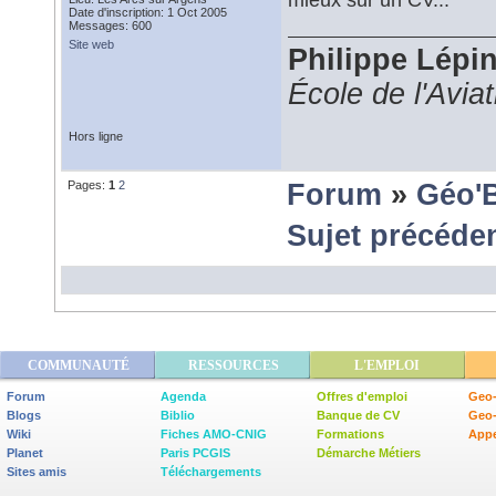
Date d'inscription: 1 Oct 2005
Messages: 600
Site web
Philippe Lépi
École de l'Avia
Hors ligne
Pages:
1
2
Forum
»
Géo'
Sujet précéde
COMMUNAUTÉ
RESSOURCES
L'EMPLOI
Forum
Agenda
Offres d'emploi
Geo-
Blogs
Biblio
Banque de CV
Geo
Wiki
Fiches AMO-CNIG
Formations
Appe
Planet
Paris PCGIS
Démarche Métiers
Sites amis
Téléchargements