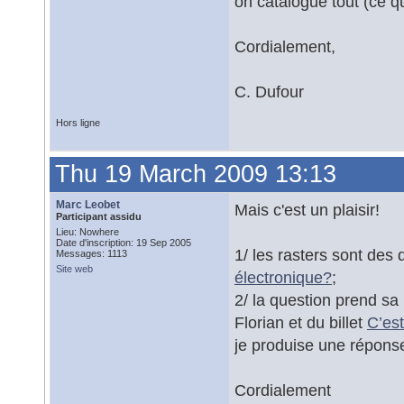
on catalogue tout (ce q
Cordialement,
C. Dufour
Hors ligne
Thu 19 March 2009 13:13
Marc Leobet
Mais c'est un plaisir!
Participant assidu
Lieu: Nowhere
Date d'inscription: 19 Sep 2005
1/ les rasters sont des 
Messages: 1113
Site web
électronique?
;
2/ la question prend sa
Florian et du billet
C’est
je produise une réponse
Cordialement