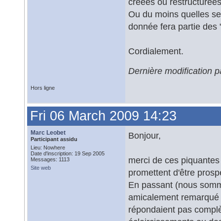
créées ou restructurée
Ou du moins quelles sero
donnée fera partie des 
Cordialement.
Dernière modification 
Hors ligne
Fri 06 March 2009 14:23
Marc Leobet
Bonjour,
Participant assidu
Lieu: Nowhere
Date d'inscription: 19 Sep 2005
merci de ces piquantes 
Messages: 1113
Site web
promettent d'être prospe
En passant (nous sommes
amicalement remarqué q
répondaient pas complè