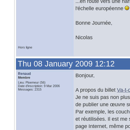
...en route vers une ha
l'échelle européenne
Bonne Journée,
Nicolas
Hors ligne
Thu 08 January 2009 12:12
Renaud
Bonjour,
Membre
Lieu: Ploemeur (56)
Date d'inscription: 9 Mar 2006
A propos du billet
Va-t-
Messages: 2315
Je ne suis pas non plus
de publier une œuvre su
Par exemple, les couch
et réutilisées. Il est m
page Internet, même pou