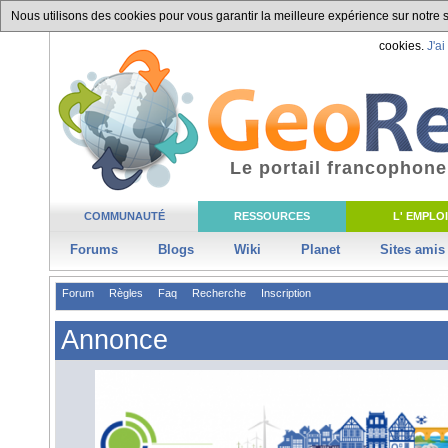
Nous utilisons des cookies pour vous garantir la meilleure expérience sur notre si
cookies.
J'ai
Le portail francophone
COMMUNAUTÉ
RESSOURCES
L' EMPLOI
Forums
Blogs
Wiki
Planet
Sites amis
Forum
Règles
Faq
Recherche
Inscription
Annonce