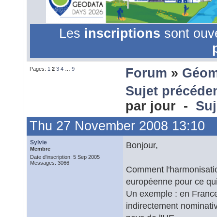
Les
inscriptions
sont ouv
Pages:
1
2
3
4
…
9
Forum
»
Géom
Sujet précéde
par jour -
Suj
Thu 27 November 2008 13:10
Sylvie
Bonjour,
Membre
Date d'inscription: 5 Sep 2005
Messages: 3066
Comment l'harmonisation
européenne pour ce qui c
Un exemple : en Franc
indirectement nominativ