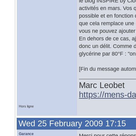
le blog INSPIRE by Clo
activités en mars. Vos 
possible et en fonctio
que cela remplace une 
vous ne pouvez ajouter 
En dehors de ce cas, aj
donc un délit. Comme d
glycérine par 80°F : "o
[Fin du message autom
Marc Leobet
https://mens-da
Hors ligne
Wed 25 February 2009 17:15
Garance
Merci pour cette répons