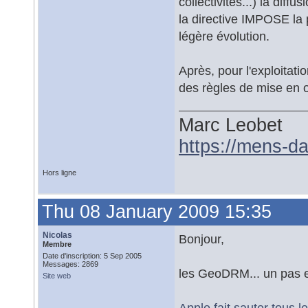
collectivités...) la diff
la directive IMPOSE la 
légère évolution.
Après, pour l'exploitati
des règles de mise en 
Marc Leobet
https://mens-da
Hors ligne
Thu 08 January 2009 15:35
Nicolas
Bonjour,
Membre
Date d'inscription: 5 Sep 2005
Messages: 2869
les GeoDRM... un pas e
Site web
Apple fait sauter tous 