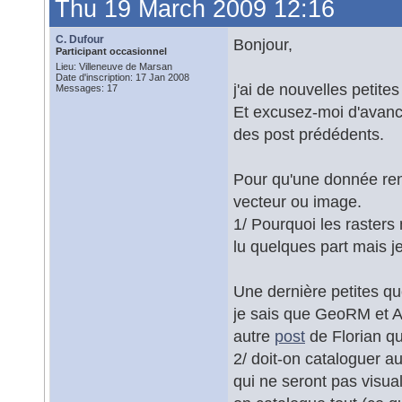
Thu 19 March 2009 12:16
C. Dufour
Bonjour,
Participant occasionnel
Lieu: Villeneuve de Marsan
Date d'inscription: 17 Jan 2008
j'ai de nouvelles petites
Messages: 17
Et excusez-moi d'avance
des post prédédents.
Pour qu'une donnée rent
vecteur ou image.
1/ Pourquoi les rasters 
lu quelques part mais je
Une dernière petites qu
je sais que GeoRM et Aa
autre
post
de Florian qu
2/ doit-on cataloguer 
qui ne seront pas visual