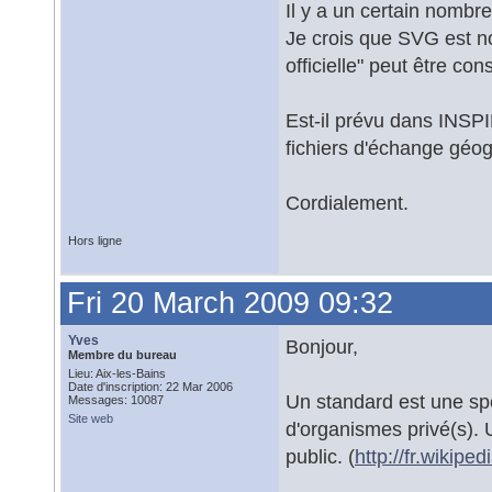
Il y a un certain nombr
Je crois que SVG est no
officielle" peut être 
Est-il prévu dans INSPI
fichiers d'échange géo
Cordialement.
Hors ligne
Fri 20 March 2009 09:32
Yves
Bonjour,
Membre du bureau
Lieu: Aix-les-Bains
Date d'inscription: 22 Mar 2006
Un standard est une sp
Messages: 10087
Site web
d'organismes privé(s). 
public. (
http://fr.wikip