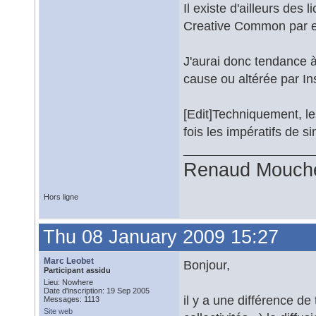
Il existe d'ailleurs des
Creative Common par 
J'aurai donc tendance à 
cause ou altérée par In
[Edit]Techniquement, le
fois les impératifs de si
Renaud Mouch
Hors ligne
Thu 08 January 2009 15:27
Marc Leobet
Bonjour,
Participant assidu
Lieu: Nowhere
Date d'inscription: 19 Sep 2005
il y a une différence de
Messages: 1113
Site web