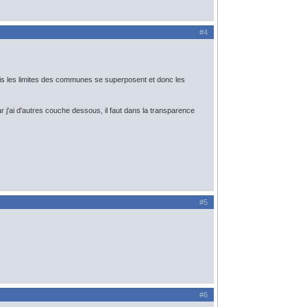
#4
ais les limites des communes se superposent et donc les
r j'ai d'autres couche dessous, il faut dans la transparence
#5
#6