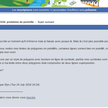
Les
inscriptions
sont ouvertes ! L'association GeoRezo sera
présente
GIS: probleme de pointille -
Sujet suivant
a fait un moment qu'il m'énerve mais je faisais avec jusque là. Mais là c'est plus possible po
veux mettre mes limites de polygones en pointillés, certaines lignes sortent bien en pointillé, 
igne tout court.
ser par un style de polygone avec bordure en ligne de symbole, parfois mes symboles sont bi
 si ma limite entre deux polygones était composées de deux lignes superposées.
on?
 par Elys (Tue 19 July 2016 16:24)
hiers vous devez vous
inscrire
.