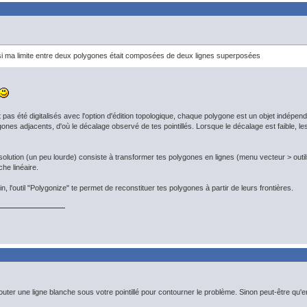
 ma limite entre deux polygones était composées de deux lignes superposées
 pas été digitalisés avec l'option d'édition topologique, chaque polygone est un objet indépend
ones adjacents, d'où le décalage observé de tes pointillés. Lorsque le décalage est faible, les p
 solution (un peu lourde) consiste à transformer tes polygones en lignes (menu vecteur > outil
che linéaire.
oin, l'outil "Polygonize" te permet de reconstituer tes polygones à partir de leurs frontières.
uter une ligne blanche sous votre pointillé pour contourner le problème. Sinon peut-être qu'e