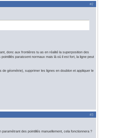
#2
ant, donc aux frontières tu as en réalité la superposition des
ointillés paraissent normaux mais là où il est fort, la ligne peut
s de géométrie), supprimer les lignes en doublon et appliquer le
#3
n paramétrant des pointillés manuellement, cela fonctionnera ?