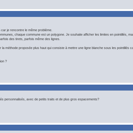
n car je rencontre le même problème.
mmunes, chaque commune est un polygone. Je souhaite afficher les limites en pointillés, m
parfois des tirets, parfois même des lignes.
r la méthode proposée plus haut qui consiste à mettre une ligne blanche sous les pointillés ca
ion ?
illés personnalisés, avec de petits traits et de plus gros espacements?