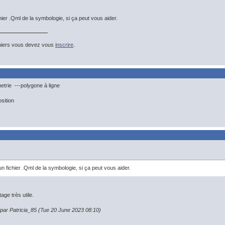
chier .Qml de la symbologie, si ça peut vous aider.
hiers vous devez vous
inscrire
.
etrie ---polygone à ligne
sition
un fichier .Qml de la symbologie, si ça peut vous aider.
age très utile.
 par Patricia_85 (Tue 20 June 2023 08:10)