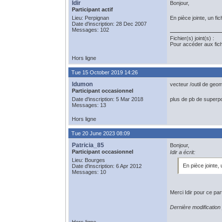
Idir
Bonjour,
Participant actif
Lieu: Perpignan
En pièce jointe, un fi
Date d'inscription: 28 Dec 2007
Messages: 102
Fichier(s) joint(s) :
Pour accéder aux fic
Hors ligne
Tue 15 October 2019 14:26
ldumon
vecteur /outil de geom
Participant occasionnel
Date d'inscription: 5 Mar 2018
plus de pb de superpo
Messages: 13
Hors ligne
Tue 20 June 2023 08:09
Patricia_85
Bonjour,
Participant occasionnel
Idir a écrit:
Lieu: Bourges
En pièce jointe, 
Date d'inscription: 6 Apr 2012
Messages: 10
Merci Idir pour ce part
Dernière modification