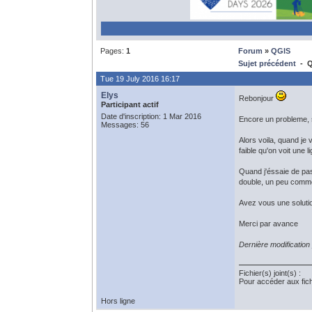
Pages:
1
Forum
»
QGIS
Sujet précédent
- Q
Tue 19 July 2016 16:17
Elys
Rebonjour
Participant actif
Date d'inscription: 1 Mar 2016
Encore un probleme, s
Messages: 56
Alors voila, quand je 
faible qu'on voit une l
Quand j'éssaie de pas
double, un peu comme
Avez vous une soluti
Merci par avance
Dernière modification
Fichier(s) joint(s) :
Pour accéder aux fic
Hors ligne