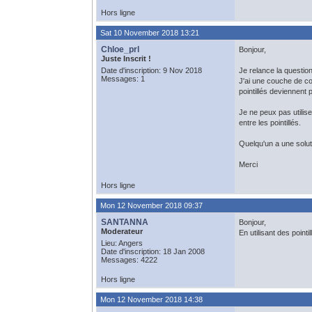
Hors ligne
Sat 10 November 2018 13:21
Chloe_prl
Bonjour,
Juste Inscrit !
Date d'inscription: 9 Nov 2018
Je relance la questio
Messages: 1
J'ai une couche de co
pointillés deviennent 
Je ne peux pas utilise
entre les pointillés.
Quelqu'un a une solut
Merci
Hors ligne
Mon 12 November 2018 09:37
SANTANNA
Bonjour,
Moderateur
En utilisant des point
Lieu: Angers
Date d'inscription: 18 Jan 2008
Messages: 4222
Hors ligne
Mon 12 November 2018 14:38