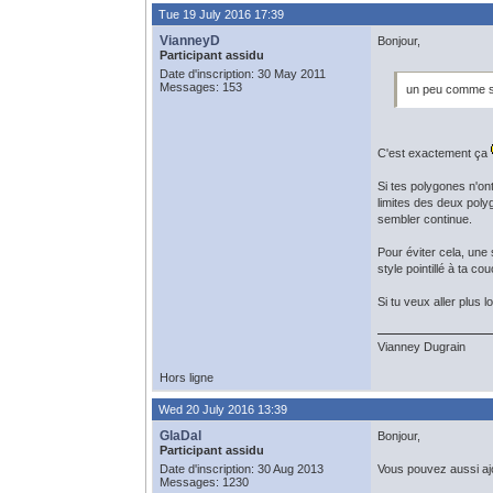
Tue 19 July 2016 17:39
VianneyD
Bonjour,
Participant assidu
Date d'inscription: 30 May 2011
Messages: 153
un peu comme si
C'est exactement ça
Si tes polygones n'ont
limites des deux polyg
sembler continue.
Pour éviter cela, une
style pointillé à ta cou
Si tu veux aller plus l
Vianney Dugrain
Hors ligne
Wed 20 July 2016 13:39
GlaDal
Bonjour,
Participant assidu
Date d'inscription: 30 Aug 2013
Vous pouvez aussi ajo
Messages: 1230