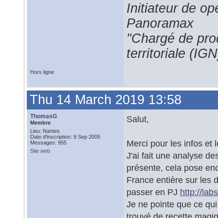
Initiateur de 
Panoramax
"Chargé de prod
territoriale (IGN
Hors ligne
Thu 14 March 2019 13:58
ThomasG
Salut,
Membre
Lieu: Nantes
Date d'inscription: 9 Sep 2005
Merci pour les infos et 
Messages: 955
Site web
J'ai fait une analyse d
présente, cela pose en
France entière sur les d
passer en PJ
http://la
Je ne pointe que ce qui
trouvé de recette magiqu