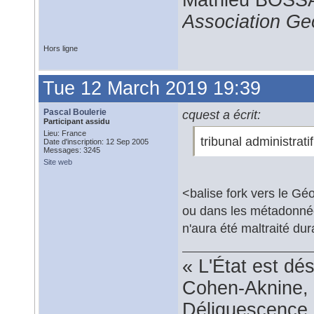
Mathieu BOS
Association G
Hors ligne
Tue 12 March 2019 19:39
Pascal Boulerie
cquest a écrit:
Participant assidu
Lieu: France
tribunal administratif.
Date d'inscription: 12 Sep 2005
Messages: 3245
Site web
<balise fork vers le Géo
ou dans les métadonnée
n'aura été maltraité dur
« L'État est dé
Cohen-Aknine, 
Déliquescence e