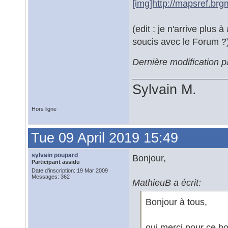
[img]http://mapsref.br
(edit : je n'arrive plus
soucis avec le Forum ?
Dernière modification p
Sylvain M.
Hors ligne
Tue 09 April 2019 15:49
sylvain poupard
Bonjour,
Participant assidu
Date d'inscription: 19 Mar 2009
Messages: 362
MathieuB a écrit:
Bonjour à tous,
oui merci pour ce bo