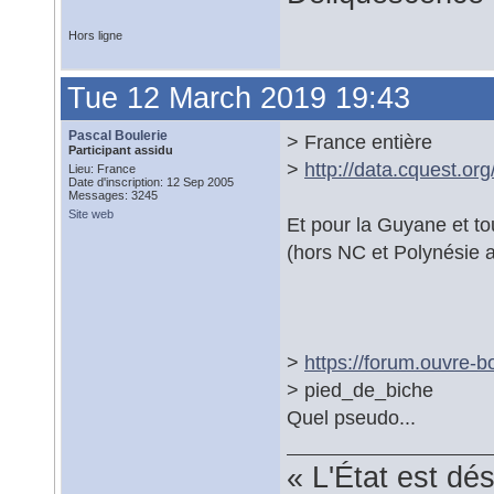
Hors ligne
Tue 12 March 2019 19:43
Pascal Boulerie
> France entière
Participant assidu
>
http://data.cquest.o
Lieu: France
Date d'inscription: 12 Sep 2005
Messages: 3245
Site web
Et pour la Guyane et tou
(hors NC et Polynésie 
>
https://forum.ouvre-b
> pied_de_biche
Quel pseudo...
« L'État est dé