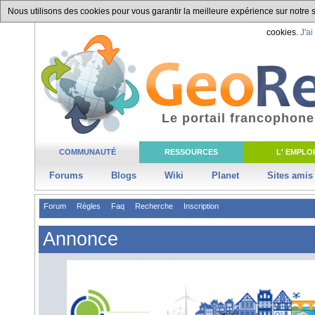
Nous utilisons des cookies pour vous garantir la meilleure expérience sur notre si
cookies.
J'ai
Le portail francophone
COMMUNAUTÉ
RESSOURCES
L' EMPLOI
Forums
Blogs
Wiki
Planet
Sites amis
Forum
Règles
Faq
Recherche
Inscription
Annonce