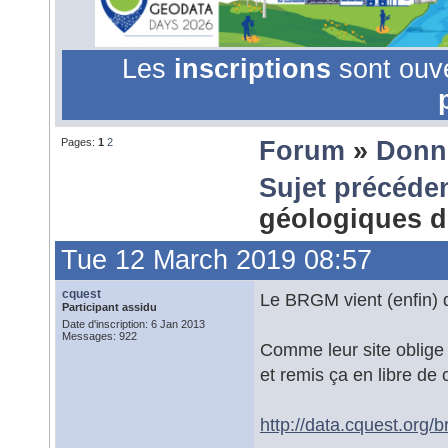
Les
inscriptions
sont ouv
Pages:
1
2
Forum
»
Donn
Sujet précéde
géologiques
Tue 12 March 2019 08:57
cquest
Le BRGM vient (enfin) d
Participant assidu
Date d'inscription: 6 Jan 2013
Messages: 922
Comme leur site oblige 
et remis ça en libre de 
http://data.cquest.org/