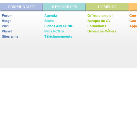
COMMUNAUTÉ
RESSOURCES
L'EMPLOI
Forum
Agenda
Offres d'emploi
Geo-
Blogs
Biblio
Banque de CV
Geo
Wiki
Fiches AMO-CNIG
Formations
Appe
Planet
Paris PCGIS
Démarche Métiers
Sites amis
Téléchargements