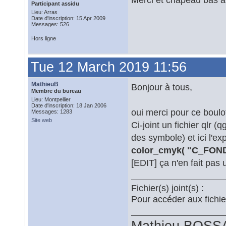
Participant assidu
Lieu: Arras
Date d'inscription: 15 Apr 2009
Messages: 526
Hors ligne
Tue 12 March 2019 11:56
MathieuB
Bonjour à tous,
Membre du bureau
Lieu: Montpellier
Date d'inscription: 18 Jan 2006
oui merci pour ce boulot
Messages: 1283
Site web
Ci-joint un fichier qlr 
des symbole) et ici l'ex
color_cmyk( "C_FOND
[EDIT] ça n'en fait pas 
Fichier(s) joint(s) :
Pour accéder aux fichi