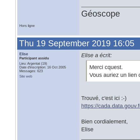
Géoscope
Hors ligne
Thu 19 September 2019 16:05
Elise
Elise a écrit:
Participant assidu
Lieu: Argentat (19)
Merci cquest.
Date d'inscription: 16 Oct 2005
Messages: 623
Vous auriez un lien 
Site web
Trouvé, c'est ici :-)
https://cada.data.gouv.
Bien cordialement,
Elise