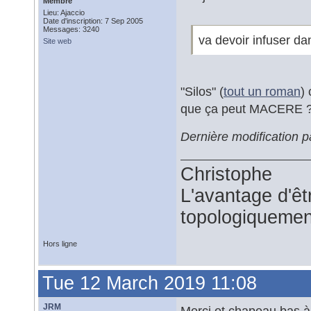
Membre
Lieu: Ajaccio
Date d'inscription: 7 Sep 2005
Messages: 3240
va devoir infuser dan
Site web
"Silos" (
tout un roman
)
que ça peut MACERE 
Dernière modification 
Christophe
L'avantage d'êtr
topologiquemen
Hors ligne
Tue 12 March 2019 11:08
JRM
Merci et chapeau bas à l