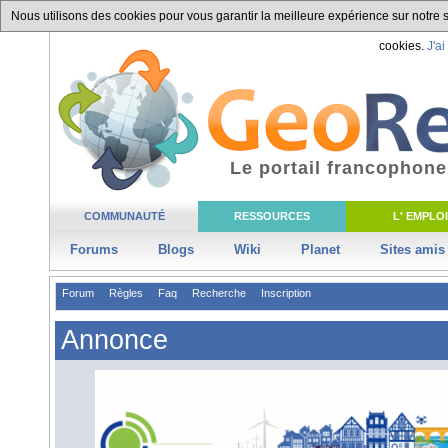
Nous utilisons des cookies pour vous garantir la meilleure expérience sur notre si
cookies.
J'ai
Le portail francophone
COMMUNAUTÉ
RESSOURCES
L' EMPLOI
Forums
Blogs
Wiki
Planet
Sites amis
Forum
Règles
Faq
Recherche
Inscription
Annonce