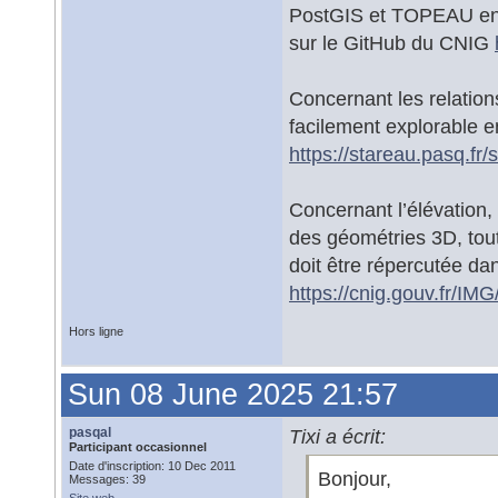
PostGIS et TOPEAU en 
sur le GitHub du CNIG
Concernant les relations
facilement explorable e
https://stareau.pasq.fr
Concernant l’élévation, 
des géométries 3D, tout
doit être répercutée dan
https://cnig.gouv.fr/I
Hors ligne
Sun 08 June 2025 21:57
pasqal
Tixi a écrit:
Participant occasionnel
Date d'inscription: 10 Dec 2011
Bonjour,
Messages: 39