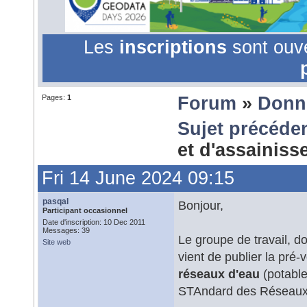
Les
inscriptions
sont ouv
Pages:
1
Forum
»
Donn
Sujet précéde
et d'assainis
Fri 14 June 2024 09:15
pasqal
Bonjour,
Participant occasionnel
Date d'inscription: 10 Dec 2011
Messages: 39
Le groupe de travail, d
Site web
vient de publier la pré
réseaux d'eau
(potable
STAndard des Réseaux 