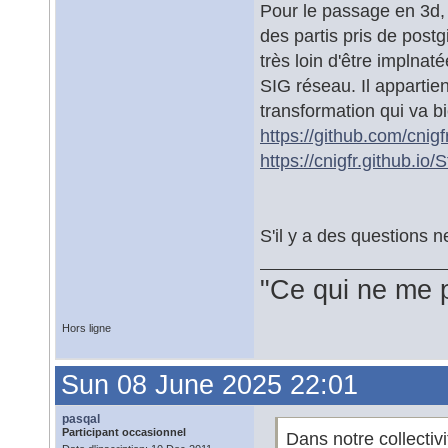
Pour le passage en 3d, 
des partis pris de post
très loin d'être implnat
SIG réseau. Il appartie
transformation qui va b
https://github.com/cni
https://cnigfr.github.
S'il y a des questions n
"Ce qui ne me 
Hors ligne
Sun 08 June 2025 22:01
pasqal
Participant occasionnel
Dans notre collectiv