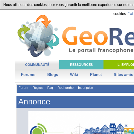
Nous utilisons des cookies pour vous garantir la meilleure expérience sur notre si
cookies.
J'ai
Le portail francophone
COMMUNAUTÉ
RESSOURCES
L' EMPLOI
Forums
Blogs
Wiki
Planet
Sites amis
Forum
Règles
Faq
Recherche
Inscription
Annonce