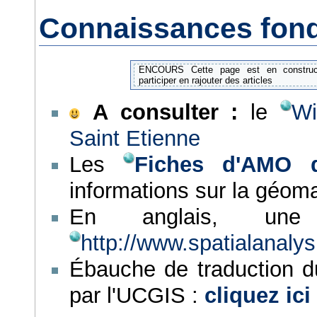
Connaissances fon
ENCOURS Cette page est en construc
participer en rajouter des articles
A consulter :
le
Wi
Saint Etienne
Les
Fiches d'AMO 
informations sur la géom
En anglais, une 
http://www.spatialanalys
Ébauche de traduction 
par l'UCGIS :
cliquez ici