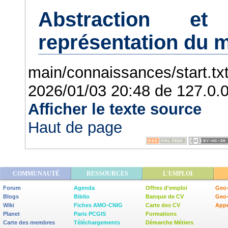
Abstraction e
représentation du 
main/connaissances/start.tx
2026/01/03 20:48
de
127.0.0
Afficher le texte source
Haut de page
COMMUNAUTÉ
RESSOURCES
L'EMPLOI
Forum
Agenda
Offres d'emploi
Geo-
Blogs
Biblio
Banque de CV
Geo
Wiki
Fiches AMO-CNIG
Carte des CV
Appe
Planet
Paris PCGIS
Formations
Carte des membres
Téléchargements
Démarche Métiers