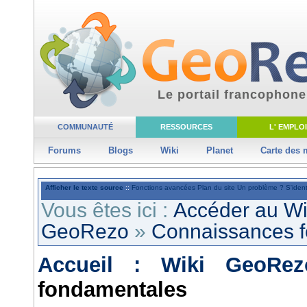
Le portail francophone
COMMUNAUTÉ
RESSOURCES
L' EMPLOI
Forums
Blogs
Wiki
Planet
Carte des
Afficher le texte source
::
Fonctions avancées
Plan du site
Un problème ?
S'ident
Vous êtes ici :
Accéder au W
GeoRezo
»
Connaissances 
Accueil : Wiki GeoRez
fondamentales