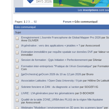
Les
inscriptions
sont ou
Pages:
1
2
3
…
92
Forum
» Géo communiqué
Géo communiqué
Sujet
Enregistrement | Journée Francophone de Global Mapper Pro 2026
par So
Anne OLIVIER
IA générative : vers des applications « jetables » ?
par Axesconseil
Estimation immobilière par requête spatiale sur données DVF
par Valeur-v
immobilier
Session de formation : Qgis Initiation + Perfectionnement
par DAmiar
Formation inter-entreprises "Pratique de l IA en Geomatique"
par Formatio
Com
[geOrchestra] geOcom 2026 du 10 au 12 juin 2026
par Bruno
Association Latitudes / Open Data University / 9 juin
par Hélène De Latitu
Sobriete fonciere et ZAN : du diagnostic a l action
par SOGEFI IG
LIVRE : L’IA générative pour les géomaticiens
par D-BOOKER
Qualité de la table ZONE_URBA des PLU(i) de la région Nlle Aquitaine
par Axesconseil
Webinaire "Modeliser l environnement en 3D avec les scanners laser"
par