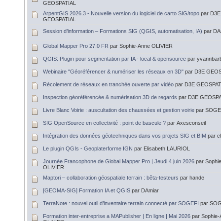
GEOSPATIAL
ArpentGIS 2026.3 - Nouvelle version du logiciel de carto SIG/topo
par D3E
GEOSPATIAL
Session d’information – Formations SIG (QGIS, automatisation, IA)
par DA
Global Mapper Pro 27.0 FR
par Sophie-Anne OLIVIER
QGIS: Plugin pour segmentation par IA - local & opensource
par yvannbar
Webinaire "Géoréférencer & numériser les réseaux en 3D"
par D3E GEO
Récolement de réseaux en tranchée ouverte par vidéo
par D3E GEOSPAT
Inspection géoréférencée & numérisation 3D de regards
par D3E GEOSPA
Livre Blanc Voirie : auscultation des chaussées et gestion voirie
par SOGE
SIG OpenSource en collectivité : point de bascule ?
par Axesconseil
Intégration des données géotechniques dans vos projets SIG et BIM
par c
Le plugin QGIs - Geoplaterforme IGN
par Elisabeth LAURIOL
Journée Francophone de Global Mapper Pro | Jeudi 4 juin 2026
par Sophi
OLIVIER
Maptori – collaboration géospatiale terrain : bêta-testeurs
par hande
[GEOMA-SIG] Formation IA et QGIS
par DAmiar
TerraNote : nouvel outil d’inventaire terrain connecté par SOGEFI
par SOG
Formation inter-entreprise a MAPublisher | En ligne | Mai 2026
par Sophie