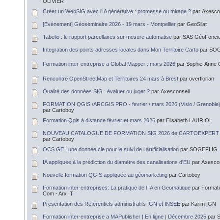
OLIVIER
Créer un WebSIG avec l’IA générative : promesse ou mirage ?
par Axesco
[Evénement] Géoséminaire 2026 - 19 mars - Montpellier
par GeoSilat
Tabelio : le rapport parcellaires sur mesure automatise
par SAS GéoFonci
Integration des points adresses locales dans Mon Territoire Carto
par SO
Formation inter-entreprise a Global Mapper : mars 2026
par Sophie-Anne
Rencontre OpenStreetMap et Territoires 24 mars à Brest
par overflorian
Qualité des données SIG : évaluer ou juger ?
par Axesconseil
FORMATION QGIS /ARCGIS PRO - fevrier / mars 2026 (Visio / Grenoble
par Cartoboy
Formation Qgis à distance février et mars 2026
par Elisabeth LAURIOL
NOUVEAU CATALOGUE DE FORMATION SIG 2026 de CARTOEXPERT
par Cartoboy
OCS GE : une donnee cle pour le suivi de l artificialisation
par SOGEFI IG
IA appliquée à la prédiction du diamètre des canalisations d'EU
par Axesco
Nouvelle formation QGIS appliquée au géomarketing
par Cartoboy
Formation inter-entreprises: La pratique de l IA en Geomatique
par Formati
Com - Arx IT
Presentation des Referentiels administratifs IGN et INSEE
par Karim IGN
Formation inter-entreprise a MAPublisher | En ligne | Décembre 2025
par 