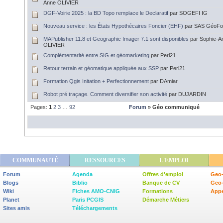
Anne OLIVIER
DGF-Voirie 2025 : la BD Topo remplace le Declaratif
par SOGEFI IG
Nouveau service : les États Hypothécaires Foncier (EHF)
par SAS GéoFo
MAPublisher 11.8 et Geographic Imager 7.1 sont disponibles
par Sophie-A
OLIVIER
Complémentarité entre SIG et géomarketing
par Perl21
Retour terrain et géomatique appliquée aux SSP
par Perl21
Formation Qgis Initation + Perfectionnement
par DAmiar
Robot pré traçage. Comment diversifier son activité
par DUJARDIN
Pages:
1
2
3
…
92
Forum
» Géo communiqué
COMMUNAUTÉ
RESSOURCES
L'EMPLOI
Forum
Agenda
Offres d'emploi
Geo-
Blogs
Biblio
Banque de CV
Geo
Wiki
Fiches AMO-CNIG
Formations
Appe
Planet
Paris PCGIS
Démarche Métiers
Sites amis
Téléchargements