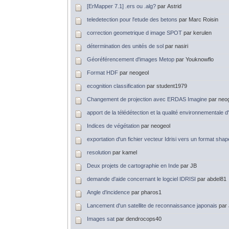
[ErMapper 7.1] .ers ou .alg?
par Astrid
teledetection pour l'etude des betons
par Marc Roisin
correction geometrique d image SPOT
par kerulen
détermination des unités de sol
par nasiri
Géoréférencement d'images Metop
par Youknowflo
Format HDF
par neogeol
ecognition classification
par student1979
Changement de projection avec ERDAS Imagine
par neo
apport de la télédétection et la qualité environnementale d'
Indices de végétation
par neogeol
exportation d'un fichier vecteur Idrisi vers un format shap
resolution
par kamel
Deux projets de cartographie en Inde
par JB
demande d'aide concernant le logciel IDRISI
par abdel81
Angle d'incidence
par pharos1
Lancement d'un satellite de reconnaissance japonais
par
Images sat
par dendrocops40