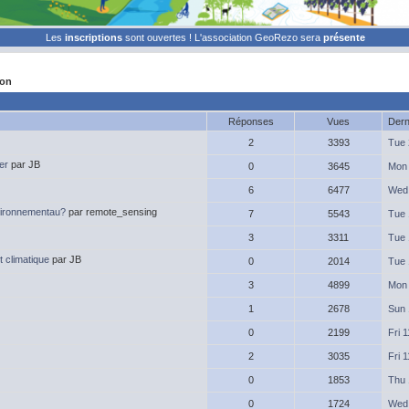
Les
inscriptions
sont ouvertes ! L'association GeoRezo sera
présente
ion
Réponses
Vues
Dern
2
3393
Tue 
er
par JB
0
3645
Mon 
6
6477
Wed 
nvironnementau?
par remote_sensing
7
5543
Tue 
3
3311
Tue 
 climatique
par JB
0
2014
Tue 
3
4899
Mon 
1
2678
Sun 
0
2199
Fri 
2
3035
Fri 
0
1853
Thu 
0
1724
Wed 