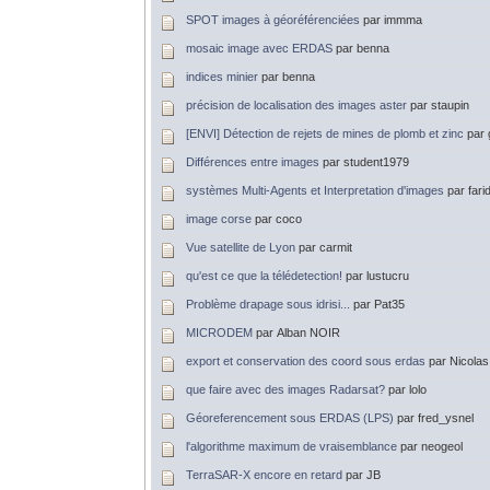
SPOT images à géoréférenciées
par immma
mosaic image avec ERDAS
par benna
indices minier
par benna
précision de localisation des images aster
par staupin
[ENVI] Détection de rejets de mines de plomb et zinc
par
Différences entre images
par student1979
systèmes Multi-Agents et Interpretation d'images
par fari
image corse
par coco
Vue satellite de Lyon
par carmit
qu'est ce que la télédetection!
par lustucru
Problème drapage sous idrisi...
par Pat35
MICRODEM
par Alban NOIR
export et conservation des coord sous erdas
par Nicolas
que faire avec des images Radarsat?
par lolo
Géoreferencement sous ERDAS (LPS)
par fred_ysnel
l'algorithme maximum de vraisemblance
par neogeol
TerraSAR-X encore en retard
par JB