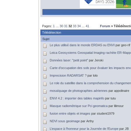
Pages:
1
…
30
31
32
33
34
…
41
Forum
» Télédétect
Télédétection
Sujet
Le plus utilisé dans le monde ERDAS ou ENVI
par geo-rif
Leica Geosystems Geospatial Imaging rachète ER-Mapp
Données laser: "petit point"
par Jeroki
Carte d’occupation des sols pour évaluer les impacts e
Imprecision RADARSAT ?
par lolo
Le role du satellite dans la comprehension du changement
mosaïquage de photographies aériennes
par appolinaire
ENVI 4.2 : importer des tables mapinfo
par tutu
Masque radiométrique sur Pci geomatica
par lilimour
fusion entre objets et images
par student1979
NDVI sous geoimage
par Arthy
L’espace à l’honneur pour la Journée de l’Europe
par JB