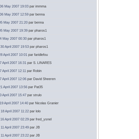
06 May 2007 19:03
par immma
06 May 2007 12:59
par benna
05 May 2007 21:20
par benna
05 May 2007 19:39
par pharos1
04 May 2007 00:30
par pharos1
30 April 2007 19:53
par pharos1
28 April 2007 10:01
par faridlefou
27 April 2007 16:31
par S. LINARES
27 April 2007 12:11
par Robin
27 April 2007 12:06
par David Sheeren
21 April 2007 13:56
par Pat35
20 April 2007 15:47
par strulo
19 April 2007 14:40
par Nicolas Granier
18 April 2007 11:22
par lolo
16 April 2007 02:29
par fred_ysnel
11 April 2007 23:49
par JB
11 April 2007 23:22
par JB