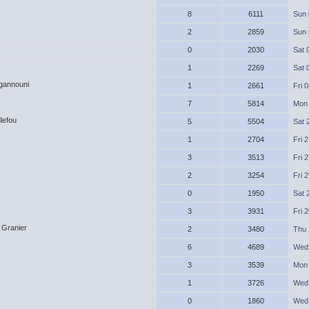
8
6111
Sun 
2
2859
Sun 
0
2030
Sat 
1
2269
Sat 
 gannouni
1
2661
Fri 
7
5814
Mon 
dlefou
5
5504
Sat 
1
2704
Fri 
3
3513
Fri 
2
3254
Fri 
0
1950
Sat 
3
3931
Fri 
 Granier
2
3480
Thu 
6
4689
Wed 
3
3539
Mon 
1
3726
Wed 
0
1860
Wed 