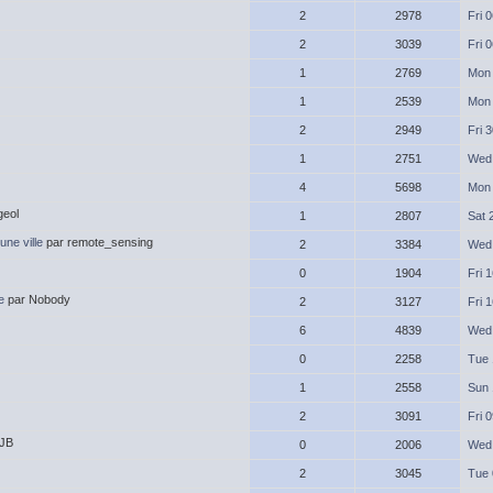
2
2978
Fri 
2
3039
Fri 
1
2769
Mon 
1
2539
Mon 
2
2949
Fri 
1
2751
Wed 
4
5698
Mon 
geol
1
2807
Sat 
une ville
par remote_sensing
2
3384
Wed 
0
1904
Fri 
e
par Nobody
2
3127
Fri 
6
4839
Wed 
0
2258
Tue 
1
2558
Sun 
2
3091
Fri 
 JB
0
2006
Wed 
2
3045
Tue 