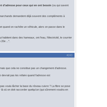
t d'adresse pour ceux qui en ont besoin
(ou qui savent
 sites marchands demandent déjà souvent des compléments à
 et quand on rachète un véhicule, alors on passe dans le
i habitent dans des hameaux, ont l'eau, l'électricité, le courrier
 20e ...".
#243
 mais que cela ne constitue pas un changement d'adresse.
e devrait pas les refaire quand l'adresse est
 pas voulu lâcher la base du réseau cuivre ? La fibre se pose
ier là où on doit raccorder quelqu'un (qui sûrement voudra en