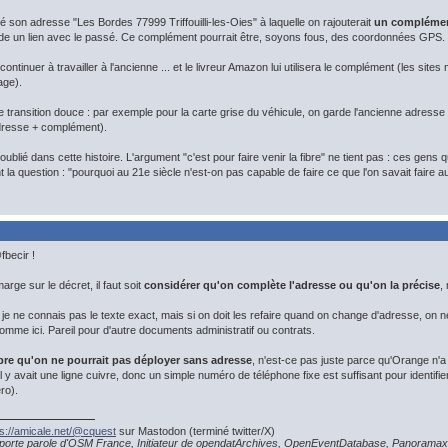
rdé son adresse "Les Bordes 77999 Triffouilli-les-Oies" à laquelle on rajouterait
un complémen
 garde un lien avec le passé. Ce complément pourrait être, soyons fous, des coordonnées GPS.
 continuer à travailler à l'ancienne ... et le livreur Amazon lui utilisera le complément (les
age).
e transition douce : par exemple pour la carte grise du véhicule, on garde l'ancienne adresse
resse + complément).
oublié dans cette histoire. L'argument "c'est pour faire venir la fibre" ne tient pas : ces gens qu
 la question : "pourquoi au 21e siècle n'est-on pas capable de faire ce que l'on savait faire au
becir !
marge sur le décret, il faut soit
considérer qu'on complète l'adresse ou qu'on la précise
,
 je ne connais pas le texte exact, mais si on doit les refaire quand on change d'adresse, on n
mme ici. Pareil pour d'autre documents administratif ou contrats.
fibre qu'on ne pourrait pas déployer sans adresse
, n'est-ce pas juste parce qu'Orange n'a
il y avait une ligne cuivre, donc un simple numéro de téléphone fixe est suffisant pour identif
ro).
ps://amicale.net/@cquest
sur Mastodon (terminé twitter/X)
porte parole d'OSM France, Initiateur de opendatArchives, OpenEventDatabase, Panoramax