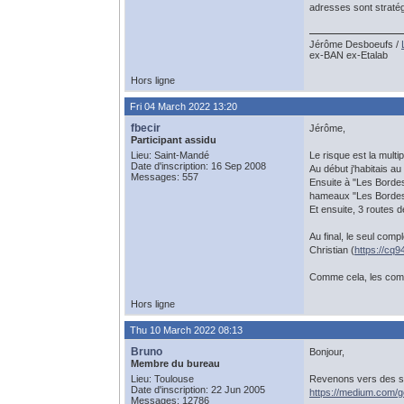
adresses sont stratég
Jérôme Desboeufs /
ex-BAN ex-Etalab
Hors ligne
Fri 04 March 2022 13:20
fbecir
Jérôme,
Participant assidu
Lieu: Saint-Mandé
Le risque est la mult
Date d'inscription: 16 Sep 2008
Au début j'habitais 
Messages: 557
Ensuite à "Les Borde
hameaux "Les Bordes"
Et ensuite, 3 routes 
Au final, le seul com
Christian (
https://c
Comme cela, les commu
Hors ligne
Thu 10 March 2022 08:13
Bruno
Bonjour,
Membre du bureau
Lieu: Toulouse
Revenons vers des suj
Date d'inscription: 22 Jun 2005
https://medium.com/
Messages: 12786