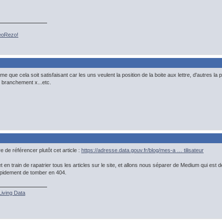
GeoRezo!
que cela soit satisfaisant car les uns veulent la position de la boite aux lettre, d'autres la pos
u branchement x...etc.
 de référencer plutôt cet article :
https://adresse.data.gouv.fr/blog/mes-a … tilisateur
en train de rapatrier tous les articles sur le site, et allons nous séparer de Medium qui est
apidement de tomber en 404.
Living Data