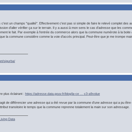
 c'est un champs "qualité". Effectivement c'est pas si simple de faire le relevé complet des a
ission d'aller vérifier ça sur le terrain. Il y a aussi à mon sens le cas d'adresse que les com
nt le fait. Par exemple à l'entrée du commerce alors que la commune numérote à la boite a
ue la commune considère comme la voie d'accés principal. Peut-être que je me trompe mais c
et/sigurba/
re plus éclairant :
https://adresse.data.gouv.fr/blog/la-ce … c3-a9volue
'agit de différencier une adresse qui a été revue par la commune d'une adresse qui a pu être 
n attribut transitoire le temps que la commune reprenne totalement la main sur son adressage.
Living Data