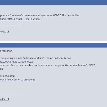
 pour ce "nouveau" commun numérique, avec 6000 BALs depuis hier:
/AdresseDataGouv/sta … 9094528000
GeoRezo!
e l'adresse,
e que signifie une "adresse certifiée", même en lisant la doc:
ta.gouv.fr/utilis … sse-locale
sse certifiée est authentifiée par la commune, ce qui facilite sa réutilisation", SVP?
es.
yer cette actu:
gouv.fr/blog/ferme … dresse-ign
GeoRezo!