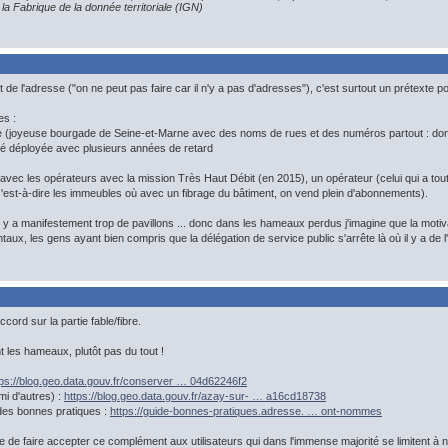
la Fabrique de la donnée territoriale (IGN)
t de l'adresse ("on ne peut pas faire car il n'y a pas d'adresses"), c'est surtout un prétexte pou
es :
joyeuse bourgade de Seine-et-Marne avec des noms de rues et des numéros partout : don
été déployée avec plusieurs années de retard
avec les opérateurs avec la mission Très Haut Débit (en 2015), un opérateur (celui qui a tout
 (c'est-à-dire les immeubles où avec un fibrage du bâtiment, on vend plein d'abonnements).
 a manifestement trop de pavillons ... donc dans les hameaux perdus j'imagine que la motivati
ux, les gens ayant bien compris que la délégation de service public s'arrête là où il y a de l
cord sur la partie fable/fibre.
 les hameaux, plutôt pas du tout !
tps://blog.geo.data.gouv.fr/conserver … 04d62246f2
i d'autres) :
https://blog.geo.data.gouv.fr/azay-sur- … a16cd18738
des bonnes pratiques :
https://guide-bonnes-pratiques.adresse. … ont-nommes
uite de faire accepter ce complément aux utilisateurs qui dans l'immense majorité se limitent 