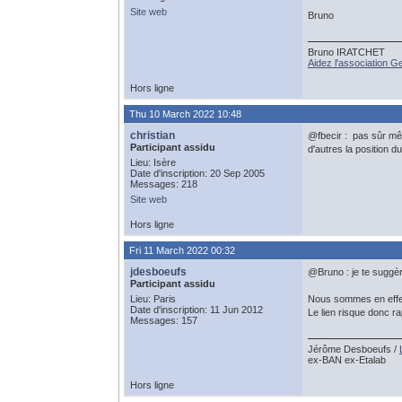
Site web
Bruno
Bruno IRATCHET
Aidez l'association 
Hors ligne
Thu 10 March 2022 10:48
christian
@fbecir : pas sûr même 
Participant assidu
d'autres la position d
Lieu: Isère
Date d'inscription: 20 Sep 2005
Messages: 218
Site web
Hors ligne
Fri 11 March 2022 00:32
jdesboeufs
@Bruno : je te suggère
Participant assidu
Lieu: Paris
Nous sommes en effet 
Date d'inscription: 11 Jun 2012
Le lien risque donc r
Messages: 157
Jérôme Desboeufs /
ex-BAN ex-Etalab
Hors ligne