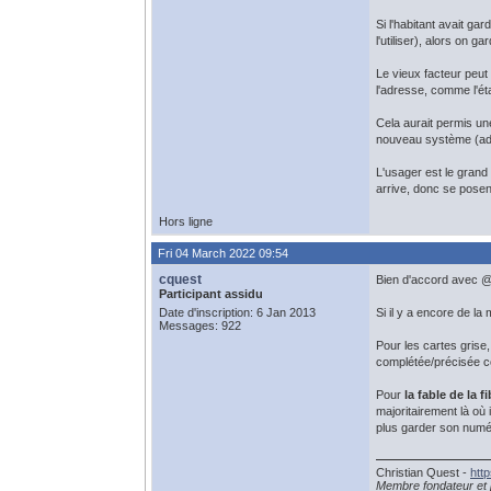
Si l'habitant avait ga
l'utiliser), alors on
Le vieux facteur peut
l'adresse, comme l'ét
Cela aurait permis un
nouveau système (ad
L'usager est le grand 
arrive, donc se posent
Hors ligne
Fri 04 March 2022 09:54
cquest
Bien d'accord avec @f
Participant assidu
Date d'inscription: 6 Jan 2013
Si il y a encore de la 
Messages: 922
Pour les cartes grise,
complétée/précisée co
Pour
la fable de la 
majoritairement là où 
plus garder son numé
Christian Quest -
htt
Membre fondateur et 