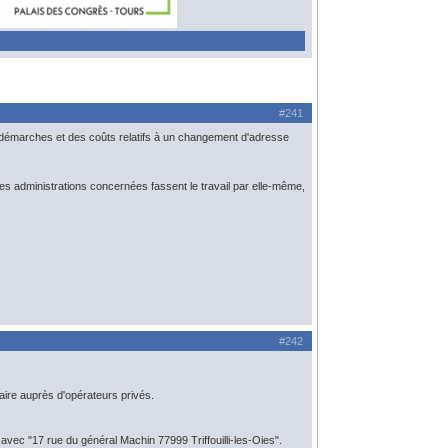
#241
s démarches et des coûts relatifs à un changement d'adresse
les administrations concernées fassent le travail par elle-même,
#242
faire auprès d'opérateurs privés.
avec "17 rue du général Machin 77999 Triffouilli-les-Oies".