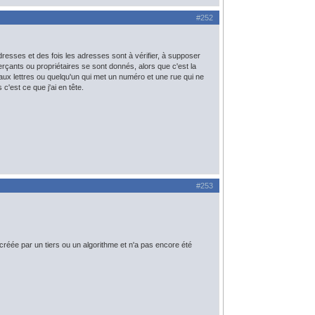
#252
dresses et des fois les adresses sont à vérifier, à supposer
merçants ou propriétaires se sont donnés, alors que c'est la
ux lettres ou quelqu'un qui met un numéro et une rue qui ne
'est ce que j'ai en tête.
#253
créée par un tiers ou un algorithme et n'a pas encore été