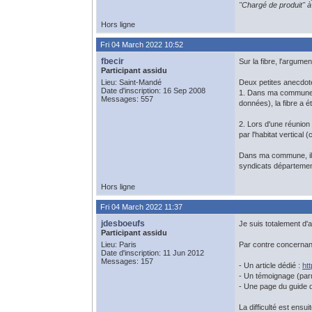
"Chargé de produit" à 
Hors ligne
Fri 04 March 2022 10:52
fbecir
Sur la fibre, l'argumen
Participant assidu
Lieu: Saint-Mandé
Deux petites anecdot
Date d'inscription: 16 Sep 2008
1. Dans ma commune (
Messages: 557
données), la fibre a 
2. Lors d'une réunion 
par l'habitat vertical
Dans ma commune, il y
syndicats départementa
Hors ligne
Fri 04 March 2022 11:37
jdesboeufs
Je suis totalement d'ac
Participant assidu
Lieu: Paris
Par contre concernant
Date d'inscription: 11 Jun 2012
Messages: 157
- Un article dédié :
ht
- Un témoignage (parm
- Une page du guide 
La difficulté est ens