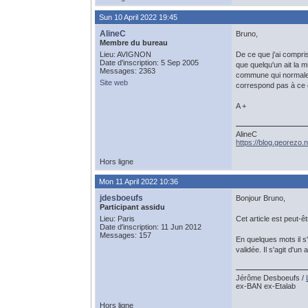
Sun 10 April 2022 19:45
AlineC
Bruno,
Membre du bureau
Lieu: AVIGNON
De ce que j'ai compris
Date d'inscription: 5 Sep 2005
que quelqu'un ait la m
Messages: 2363
commune qui normaleme
Site web
correspond pas à ce q
A +
AlineC
https://blog.georezo.n
Hors ligne
Mon 11 April 2022 10:36
jdesboeufs
Bonjour Bruno,
Participant assidu
Lieu: Paris
Cet article est peut-êt
Date d'inscription: 11 Jun 2012
Messages: 157
En quelques mots il s
validée. Il s'agit d'u
Jérôme Desboeufs /
ex-BAN ex-Etalab
Hors ligne