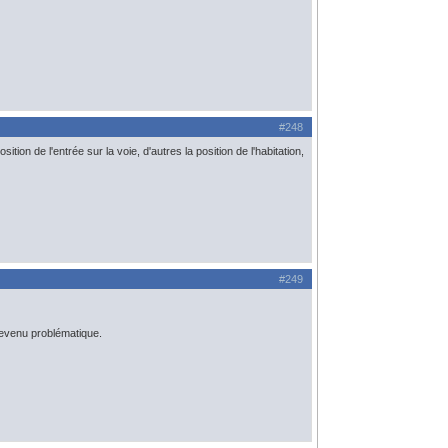
#248
ition de l'entrée sur la voie, d'autres la position de l'habitation,
#249
 devenu problématique.