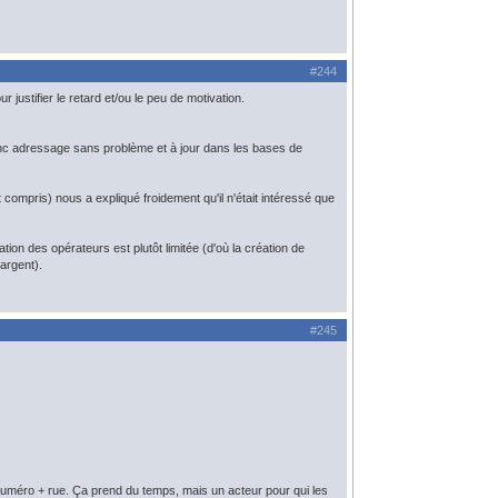
#244
r justifier le retard et/ou le peu de motivation.
c adressage sans problème et à jour dans les bases de
 compris) nous a expliqué froidement qu'il n'était intéressé que
on des opérateurs est plutôt limitée (d'où la création de
'argent).
#245
à numéro + rue. Ça prend du temps, mais un acteur pour qui les