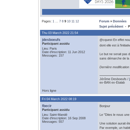
Pages:
1
…
7
8
9
10
11
12
Forum
»
Données
Sujet précédent
- P
Thu 03 March 2022 21:54
jdesboeufs
@cquest En effet nous
Participant assidu
dont elle est à l'initi
Lieu: Paris
Date d'inscription: 11 Jun 2012
Le but ne serait pas 
Messages: 157
sans démarche de la p
Dernière modificatio
Jérôme Desboeufs /
ex-BAN ex-Etalab
Hors ligne
Fri 04 March 2022 08:19
fbecir
Bonjour
Participant assidu
Lieu: Saint-Mandé
Le "Dites le nous une
Date d'inscription: 16 Sep 2008
Messages: 557
Une solution aurait ét
Par exemple, un habit