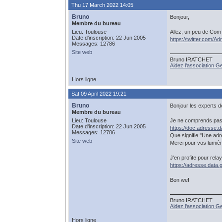
Thu 17 March 2022 14:05
Bruno
Bonjour,
Membre du bureau
Lieu: Toulouse
Allez, un peu de Com
Date d'inscription: 22 Jun 2005
https://twitter.com
Messages: 12786
Site web
Bruno IRATCHET
Aidez l'association 
Hors ligne
Sat 09 April 2022 19:21
Bruno
Bonjour les experts d
Membre du bureau
Lieu: Toulouse
Je ne comprends pas c
Date d'inscription: 22 Jun 2005
https://doc.adresse.da
Messages: 12786
Que signifie "Une adre
Site web
Merci pour vos lumièr
J'en profite pour rela
https://adresse.data.
Bon we!
Bruno IRATCHET
Aidez l'association 
Hors ligne