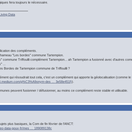
iques fera toujours le nécessaire.
Living Data
iplication des compléments.
au hameau "Les bordes" commune Tartempion.
s" commune Triffouilli complément Tartempion... ah Tartempion a fusionné avec d'autres 
 ...
des Bordes de Tartempion commune de Triffouilli ?
plément qui résoudrait tout cela, c'est un complément qui apporte la géolocalisation (comme
q94.medium.com/g%C3%A9onym-des … 3e58e451f)
).
nes peuvent fusionner / défusionner, au moins ce complément reste stable et utilisable.
ets plus basiques, la Com de fin février de l'ANCT:
geo-data-gouv-fr/mes … 189089138c