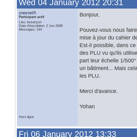
Wed 04 January 2012 20:31
yopyop25
Bonjour,
Participant actif
Lieu: besançon
Date d'inscription: 2 Jun 2008
Pouvez-vous nous faire 
Messages: 144
mise à jour du cahier 
Est-il possible, dans c
des PLU vu qu'ils utili
part leur échelle 1/500°
un bâtiment... Mais ce
les PLU.
Merci d'avance.
Yohan
Hors ligne
Fri 06 January 2012 13:33