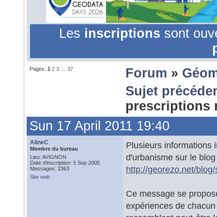
Les
inscriptions
sont ouv
Pages:
1
2
3
…
37
Forum
»
Géom
Sujet précéde
prescriptions
Sun 17 April 2011 19:40
AlineC
Plusieurs informations
Membre du bureau
d'urbanisme sur le bl
Lieu: AVIGNON
Date d'inscription: 5 Sep 2005
http://georezo.net/blog
Messages: 2363
Site web
Ce message se propose 
expériences de chacun 