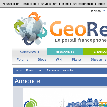
Nous utilisons des cookies pour vous garantir la meilleure expérience sur notre si
cookies.
J'ai
Le portail francophone
COMMUNAUTÉ
RESSOURCES
L' EMPLOI
Forums
Blogs
Wiki
Planet
Sites amis
Forum
Règles
Faq
Recherche
Inscription
Annonce