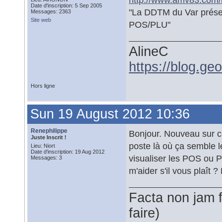
Date d'inscription: 5 Sep 2005
"La DDTM du Var prése
Messages: 2363
Site web
POS/PLU"
AlineC
https://blog.ge
Hors ligne
Sun 19 August 2012 10:36
Renephilippe
Bonjour. Nouveau sur ce
Juste Inscrit !
poste là où ça semble l
Lieu: Niort
Date d'inscription: 19 Aug 2012
visualiser les POS ou
Messages: 3
m'aider s'il vous plaît ?
Facta non jam fa
faire)