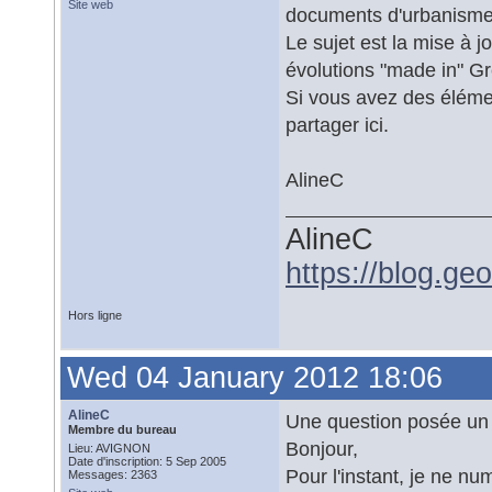
Site web
documents d'urbanisme
Le sujet est la mise à j
évolutions "made in" Gr
Si vous avez des élémen
partager ici.
AlineC
AlineC
https://blog.ge
Hors ligne
Wed 04 January 2012 18:06
AlineC
Une question posée un u
Membre du bureau
Bonjour,
Lieu: AVIGNON
Date d'inscription: 5 Sep 2005
Pour l'instant, je ne n
Messages: 2363