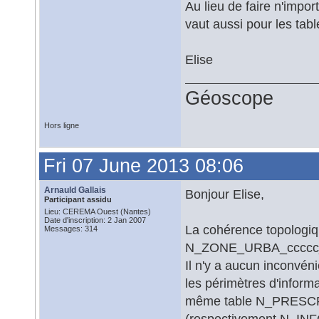
Au lieu de faire n'impor
vaut aussi pour les tabl
Elise
Géoscope
Hors ligne
Fri 07 June 2013 08:06
Arnauld Gallais
Bonjour Elise,
Participant assidu
Lieu: CEREMA Ouest (Nantes)
Date d'inscription: 2 Jan 2007
La cohérence topologiq
Messages: 314
N_ZONE_URBA_ccccc
Il n'y a aucun inconvén
les périmètres d'informa
même table N_PRESCR
(respectivement N_INF