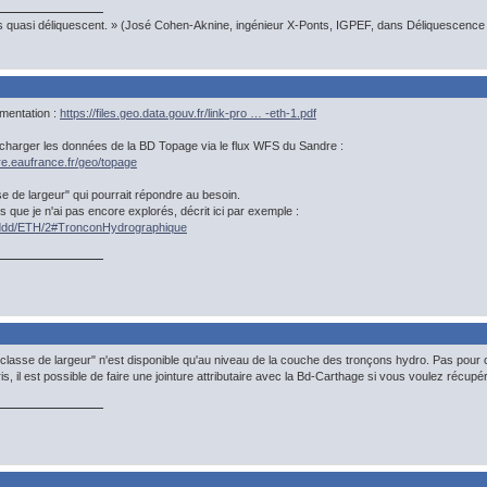
s quasi déliquescent. » (José Cohen-Aknine, ingénieur X-Ponts, IGPEF, dans Déliquescence e
umentation :
https://files.geo.data.gouv.fr/link-pro … -eth-1.pdf
écharger les données de la BD Topage via le flux WFS du Sandre :
re.eaufrance.fr/geo/topage
asse de largeur" qui pourrait répondre au besoin.
 que je n'ai pas encore explorés, décrit ici par exemple :
fr/ddd/ETH/2#TronconHydrographique
"classe de largeur" n'est disponible qu'au niveau de la couche des tronçons hydro. Pas pour 
ris, il est possible de faire une jointure attributaire avec la Bd-Carthage si vous voulez récupé