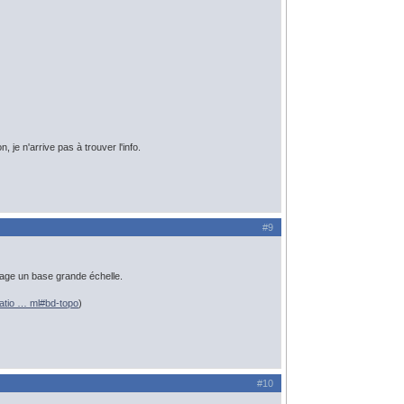
 je n'arrive pas à trouver l'info.
#9
age un base grande échelle.
tatio … ml#bd-topo
)
#10