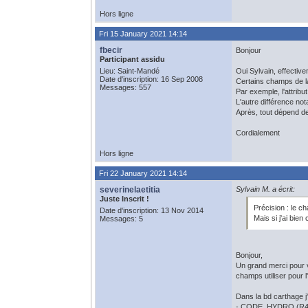
Hors ligne
Fri 15 January 2021 14:14
fbecir
Bonjour
Participant assidu
Lieu: Saint-Mandé
Oui Sylvain, effectiv
Date d'inscription: 16 Sep 2008
Certains champs de l
Messages: 557
Par exemple, l'attri
L'autre différence no
Après, tout dépend de
Cordialement
Hors ligne
Fri 22 January 2021 14:14
severinelaetitia
Sylvain M. a écrit:
Juste Inscrit !
Précision : le c
Date d'inscription: 13 Nov 2014
Mais si j'ai bien
Messages: 5
Bonjour,
Un grand merci pour v
champs utiliser pour l
Dans la bd carthage 
- CODE_HYDRO (R4