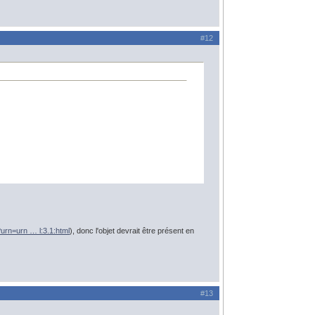
#12
?urn=urn … l:3.1:html
), donc l'objet devrait être présent en
#13