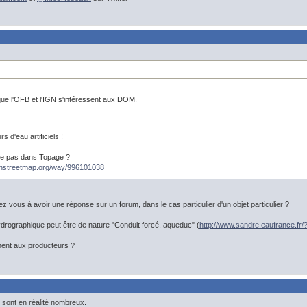
ue l'OFB et l'IGN s'intéressent aux DOM.
s d'eau artificiels !
ce pas dans Topage ?
enstreetmap.org/way/996101038
z vous à avoir une réponse sur un forum, dans le cas particulier d'un objet particulier ?
hydrographique peut être de nature "Conduit forcé, aqueduc" (
http://www.sandre.eaufrance.fr/
ment aux producteurs ?
s sont en réalité nombreux.