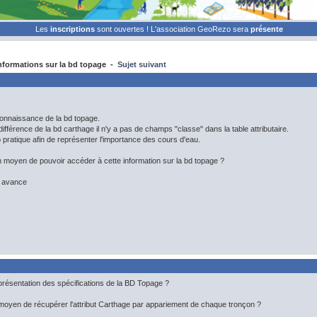
Les
inscriptions
sont ouvertes ! L'association GeoRezo sera
présente
formations sur la bd topage -
Sujet suivant
connaissance de la bd topage.
différence de la bd carthage il n'y a pas de champs "classe" dans la table attributaire.
 pratique afin de représenter l'importance des cours d'eau.
n moyen de pouvoir accéder à cette information sur la bd topage ?
r avance
 présentation des spécifications de la BD Topage ?
e moyen de récupérer l'attribut Carthage par appariement de chaque tronçon ?