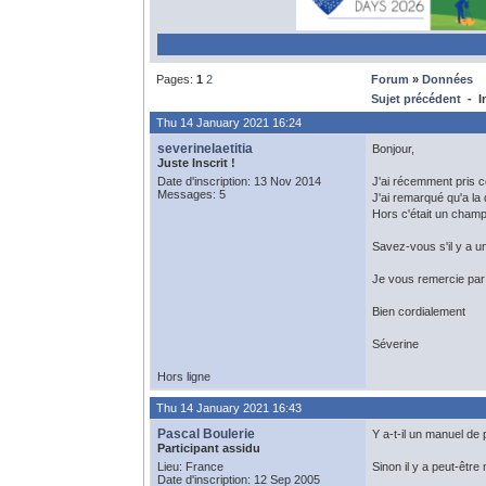
Pages:
1
2
Forum
»
Données
Sujet précédent
- In
Thu 14 January 2021 16:24
severinelaetitia
Bonjour,
Juste Inscrit !
Date d'inscription: 13 Nov 2014
J'ai récemment pris 
Messages: 5
J'ai remarqué qu'a la 
Hors c'était un champ
Savez-vous s'il y a u
Je vous remercie pa
Bien cordialement
Séverine
Hors ligne
Thu 14 January 2021 16:43
Pascal Boulerie
Y a-t-il un manuel de
Participant assidu
Lieu: France
Sinon il y a peut-êtr
Date d'inscription: 12 Sep 2005