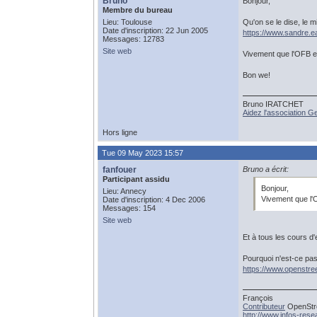
Bruno
Bonjour,
Membre du bureau
Lieu: Toulouse
Qu'on se le dise, le 
Date d'inscription: 22 Jun 2005
https://www.sandre.ea
Messages: 12783
Site web
Vivement que l'OFB e
Bon we!
Bruno IRATCHET
Aidez l'association 
Hors ligne
Tue 09 May 2023 15:57
fanfouer
Bruno a écrit:
Participant assidu
Bonjour,
Lieu: Annecy
Vivement que l'
Date d'inscription: 4 Dec 2006
Messages: 154
Site web
Et à tous les cours d'e
Pourquoi n'est-ce pa
https://www.openstr
François
Contributeur
OpenStre
http://www.infos-res