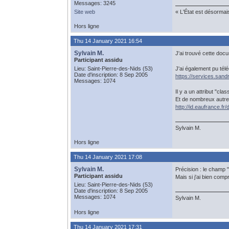
Messages: 3245
Site web
« L'État est désormai
Hors ligne
Thu 14 January 2021 16:54
Sylvain M.
J'ai trouvé cette doc
Participant assidu
Lieu: Saint-Pierre-des-Nids (53)
J'ai également pu tél
Date d'inscription: 8 Sep 2005
https://services.sand
Messages: 1074
Il y a un attribut "cl
Et de nombreux autres
http://id.eaufrance.
Sylvain M.
Hors ligne
Thu 14 January 2021 17:08
Sylvain M.
Précision : le champ 
Participant assidu
Mais si j'ai bien comp
Lieu: Saint-Pierre-des-Nids (53)
Date d'inscription: 8 Sep 2005
Messages: 1074
Sylvain M.
Hors ligne
Thu 14 January 2021 17:31