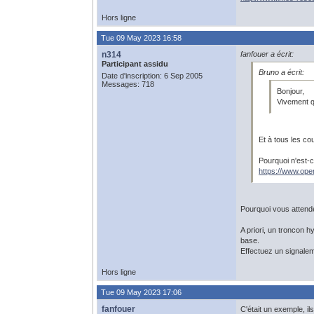
Hors ligne
Tue 09 May 2023 16:58
n314
fanfouer a écrit:
Participant assidu
Bruno a écrit:
Date d'inscription: 6 Sep 2005
Messages: 718
Bonjour,
Vivement q
Et à tous les cour
Pourquoi n'est-
https://www.op
Pourquoi vous attende
A priori, un troncon 
base.
Effectuez un signale
Hors ligne
Tue 09 May 2023 17:06
fanfouer
C'était un exemple, il