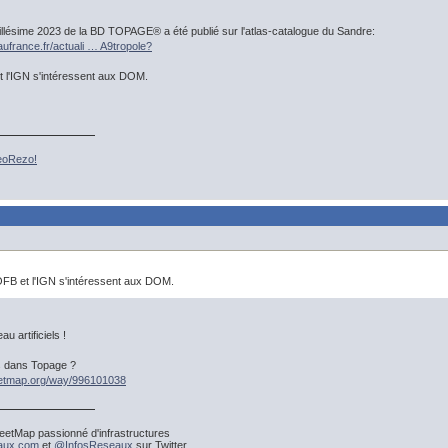
millésime 2023 de la BD TOPAGE® a été publié sur l'atlas-catalogue du Sandre:
ufrance.fr/actuali … A9tropole?
t l'IGN s'intéressent aux DOM.
GeoRezo!
OFB et l'IGN s'intéressent aux DOM.
au artificiels !
s dans Topage ?
eetmap.org/way/996101038
etMap passionné d'infrastructures
eaux.com
et
@InfosReseaux
sur Twitter