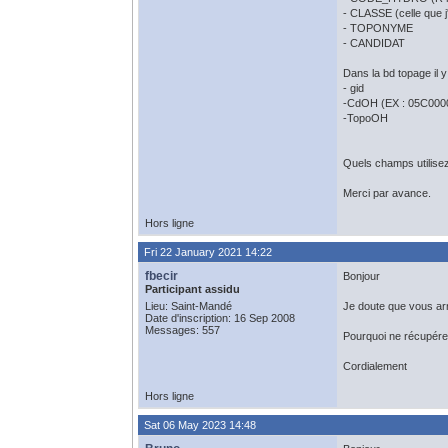
- CLASSE (celle que j
- TOPONYME
- CANDIDAT
Dans la bd topage il 
- gid
-CdOH (EX : 05C000
-TopoOH
Quels champs utilisez 
Merci par avance.
Hors ligne
Fri 22 January 2021 14:22
fbecir
Bonjour
Participant assidu
Lieu: Saint-Mandé
Je doute que vous ar
Date d'inscription: 16 Sep 2008
Messages: 557
Pourquoi ne récupér
Cordialement
Hors ligne
Sat 06 May 2023 14:48