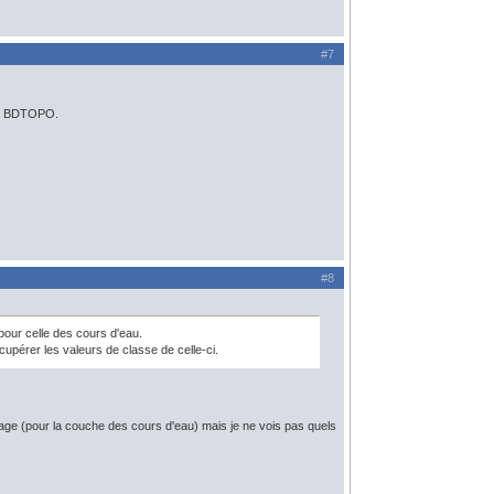
#7
 la BDTOPO.
#8
pour celle des cours d'eau.
écupérer les valeurs de classe de celle-ci.
opage (pour la couche des cours d'eau) mais je ne vois pas quels