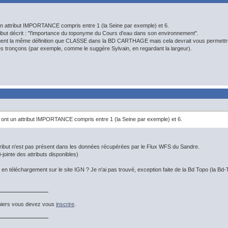
un attribut IMPORTANCE compris entre 1 (la Seine par exemple) et 6.
tribut décrit : "l'importance du toponyme du Cours d'eau dans son environnement".
ent la même définition que CLASSE dans la BD CARTHAGE mais cela devrait vous permettre d
les tronçons (par exemple, comme le suggère Sylvain, en regardant la largeur).
 ont un attribut IMPORTANCE compris entre 1 (la Seine par exemple) et 6.
ttribut n'est pas présent dans les données récupérées par le Flux WFS du Sandre.
-jointe des attributs disponibles)
 en téléchargement sur le site IGN ? Je n'ai pas trouvé, exception faite de la Bd Topo (la B
hiers vous devez vous
inscrire
.