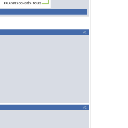
#1
#2