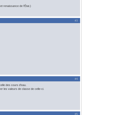
t renaissance de l'État.)
#3
#4
celle des cours d'eau.
rer les valeurs de classe de celle-ci.
#5