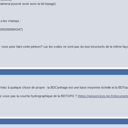
'aimerai pouvoir avoir avec la bd topage)
y a les champs :
0002000904347)
vous pour faire cette jointure? car les codes ne sont pas du tout structurés de la même façon,
riviez à quelque chose de propre : la BDCarthage est une base moyenne échelle et la BDTop
ez-vous pas la couche hydrographique de la BDTOPO ? (
https://geoservices.ign.fr/documen