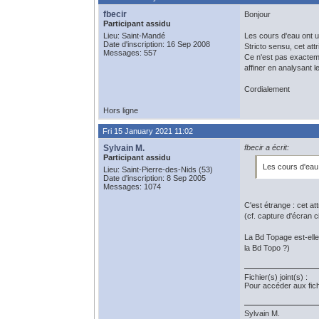
fbecir
Bonjour
Participant assidu
Lieu: Saint-Mandé
Les cours d'eau ont 
Date d'inscription: 16 Sep 2008
Stricto sensu, cet at
Messages: 557
Ce n'est pas exactem
affiner en analysant 
Cordialement
Hors ligne
Fri 15 January 2021 11:02
Sylvain M.
fbecir a écrit:
Participant assidu
Les cours d'eau
Lieu: Saint-Pierre-des-Nids (53)
Date d'inscription: 8 Sep 2005
Messages: 1074
C'est étrange : cet a
(cf. capture d'écran ci
La Bd Topage est-elle
la Bd Topo ?)
Fichier(s) joint(s) :
Pour accéder aux fic
Sylvain M.