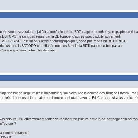
ement, vous avez raison : j'ai fait la confusion entre BDTopage et couche hydrographique de
a BDTOPO ne sont pas repris par la BDTopage, d'autres sont traduits autrement.
but IMPORTANCE est un plus attribut "cartographique", donc pas repris en BDTOPAGE.
table est que la BDTOPO est diffusée tous les 3 mois, la BDTopage une fois par an.
 l'usage que vous faites des données.
hamp "classe de largeur" n'est disponible qu'au niveau de la couche des tronçons hydro. Pas 
 compris, il est possible de faire une jointure attributaire avec la Bd-Carthage si vous voulez r
os retours. J'ai effectivement tenter de réaliser une jointure entre la bd-carthage et la bd-t
'effectuer ?
j'ai comme champs :
135031)