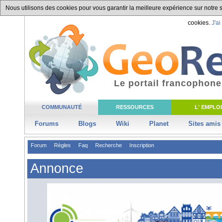
Nous utilisons des cookies pour vous garantir la meilleure expérience sur notre si
cookies.
J'ai
Le portail francophone
COMMUNAUTÉ
RESSOURCES
L' EMPLOI
Forums
Blogs
Wiki
Planet
Sites amis
Forum
Règles
Faq
Recherche
Inscription
Annonce