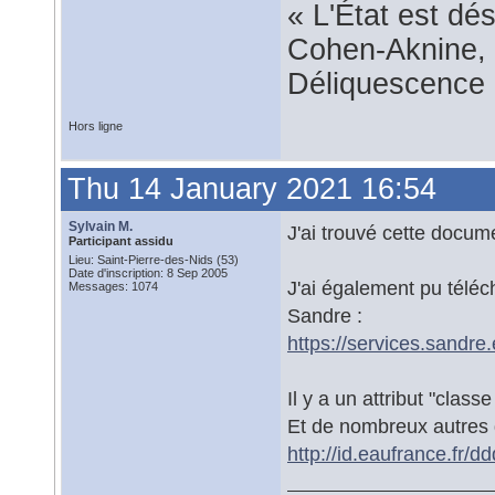
« L'État est dé
Cohen-Aknine, 
Déliquescence e
Hors ligne
Thu 14 January 2021 16:54
Sylvain M.
J'ai trouvé cette docum
Participant assidu
Lieu: Saint-Pierre-des-Nids (53)
Date d'inscription: 8 Sep 2005
J'ai également pu télé
Messages: 1074
Sandre :
https://services.sandre
Il y a un attribut "clas
Et de nombreux autres q
http://id.eaufrance.fr