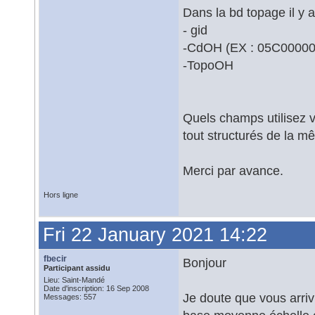
Dans la bd topage il y 
- gid
-CdOH (EX : 05C0000
-TopoOH
Quels champs utilisez v
tout structurés de la mê
Merci par avance.
Hors ligne
Fri 22 January 2021 14:22
fbecir
Bonjour
Participant assidu
Lieu: Saint-Mandé
Date d'inscription: 16 Sep 2008
Je doute que vous arri
Messages: 557