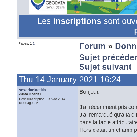
Les
inscriptions
sont ouv
Pages:
1
2
Forum
»
Donn
Sujet précéde
Sujet suivant
Thu 14 January 2021 16:24
severinelaetitia
Bonjour,
Juste Inscrit !
Date d'inscription: 13 Nov 2014
Messages: 5
J'ai récemment pris co
J'ai remarqué qu'a la d
dans la table attributair
Hors c'était un champ p