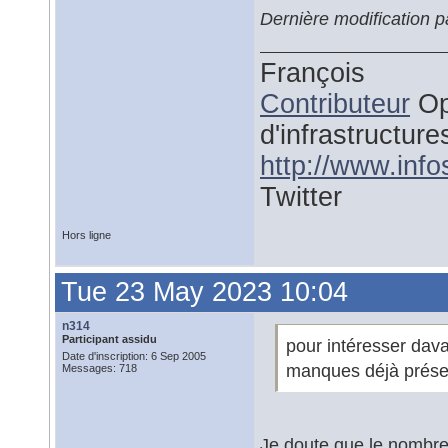
Dernière modification 
François
Contributeur
Op
d'infrastructure
http://www.inf
Twitter
Hors ligne
Tue 23 May 2023 10:04
n314
Participant assidu
pour intéresser dava
Date d'inscription: 6 Sep 2005
manques déjà prése
Messages: 718
Je doute que le nombre 