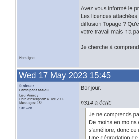
Avez vous informé le p
Les licences attachées 
diffusion Topage ? Qu'e
votre travail mais n'a pa
Je cherche à comprendr
Hors ligne
Wed 17 May 2023 15:45
fanfouer
Bonjour,
Participant assidu
Lieu: Annecy
Date d'inscription: 4 Dec 2006
n314 a écrit:
Messages: 154
Site web
Je ne comprends pa
De moins en moins d
s'améliore, donc ce
Une dégradation de 