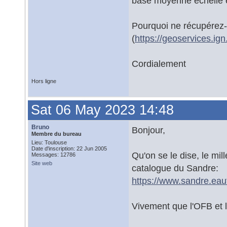
base moyenne échelle 
Pourquoi ne récupérez
(
https://geoservices.ig
Cordialement
Hors ligne
Sat 06 May 2023 14:48
Bruno
Bonjour,
Membre du bureau
Lieu: Toulouse
Date d'inscription: 22 Jun 2005
Qu'on se le dise, le mi
Messages: 12786
Site web
catalogue du Sandre:
https://www.sandre.eauf
Vivement que l'OFB et 