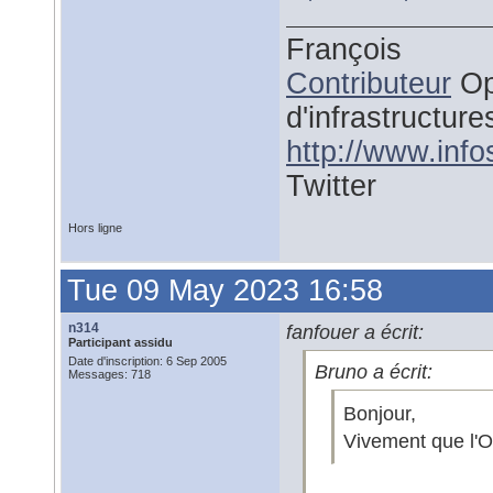
François
Contributeur
Op
d'infrastructure
http://www.inf
Twitter
Hors ligne
Tue 09 May 2023 16:58
n314
fanfouer a écrit:
Participant assidu
Date d'inscription: 6 Sep 2005
Bruno a écrit:
Messages: 718
Bonjour,
Vivement que l'O