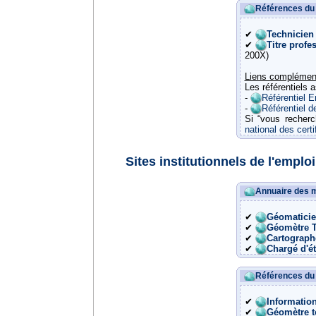
Références du 
✔
Technicien
✔
Titre profe
200X)
Liens complémen
Les référentiels a
-
Référentiel 
-
Référentiel de
Si “vous recherc
national des certi
Sites institutionnels de l'emploi
Annuaire des m
✔
Géomaticien
✔
Géomètre 
✔
Cartograph
✔
Chargé d'ét
Références du
✔
Informatio
✔
Géomètre t