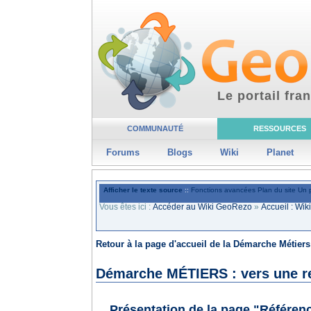
Le portail fr
COMMUNAUTÉ
RESSOURCES
Forums
Blogs
Wiki
Planet
Afficher le texte source
::
Fonctions avancées
Plan du site
Un 
Vous êtes ici :
Accéder au Wiki GeoRezo
»
Accueil : Wi
Retour à la page d'accueil de la Démarche Métiers
Démarche MÉTIERS : vers une re
Présentation de la page "Référen