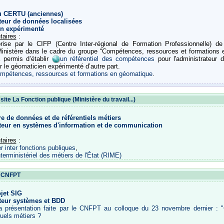
u CERTU (anciennes)
teur de données localisées
n expérimenté
taires
:
ise par le CIFP (Centre Inter-régional de Formation Professionnelle) d
nistère dans le cadre du groupe “Compétences, ressources et formations 
 permis d’établir
un référentiel des compétences
pour l'administrateur 
ur le géomaticien expérimenté d’autre part.
mpétences, ressources et formations en géomatique
.
ite La Fonction publique (Ministère du travail...)
e de données et de référentiels métiers
teur en systèmes d'information et de communication
taires
:
r inter fonctions publiques
,
nterministériel des métiers de l'État (RIME)
u CNFPT
jet SIG
teur systèmes et BDD
la présentation faite par le CNFPT au colloque du 23 novembre dernier : 
uels métiers ?