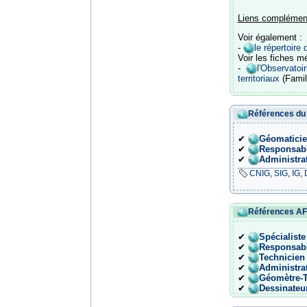
Liens complémen
Voir également :
-
le répertoire 
Voir les fiches mé
-
l'Observato
territoriaux
(Famil
Références du
✔
Géomaticie
✔
Responsabl
✔
Administra
CNIG
,
SIG
,
IG
,
Références A
✔
Spécialiste
✔
Responsabl
✔
Technicien
✔
Administra
✔
Géomètre-
✔
Dessinateu