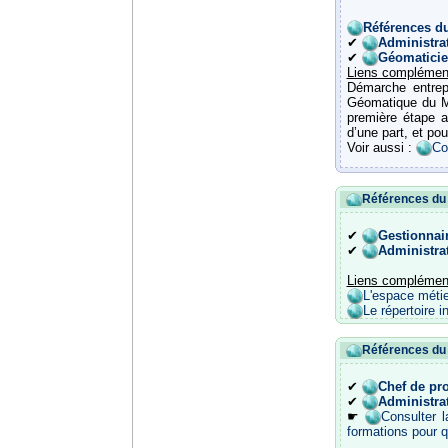
Références d
✔
Administra
✔
Géomaticie
Liens complémen
Démarche entrepr
Géomatique du Mi
première étape a
d’une part, et po
Voir aussi :
Co
Références du s
✔
Gestionnair
✔
Administra
Liens complémen
L'espace métie
Le répertoire i
Références d
✔
Chef de pro
✔
Administra
☛
Consulter 
formations pour q