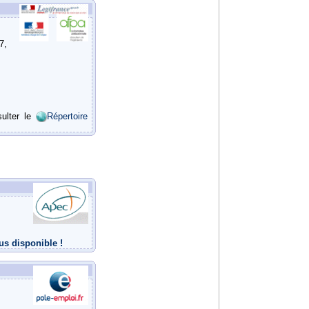
7,
sulter le
Répertoire
us disponible !