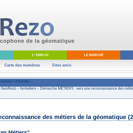
ancophone de la géomatique
L' EMPLOI
LE MARCHÉ
Carte des membres
Sites amis
problème ?
S'identifier
ki GeoRezo
»
formetiers
»
Démarche MÉTIERS : vers une reconnaissance des métier
connaissance des métiers de la géomatique (2
ces Métiers"