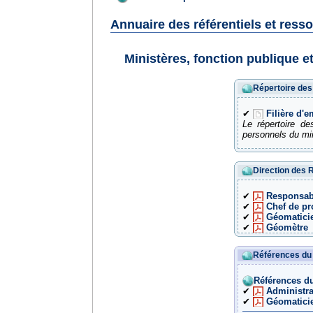
Annuaire des référentiels et ress
Ministères, fonction publique e
Répertoire des 
✔
Filière d'
Le répertoire de
personnels du min
Direction des 
✔
Responsab
✔
Chef de pr
✔
Géomatici
✔
Géomètre
Références du
Références d
✔
Administra
✔
Géomatici