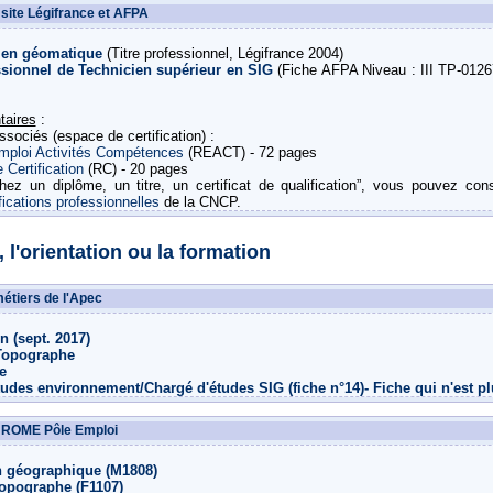
site Légifrance et AFPA
 en géomatique
(Titre professionnel, Légifrance 2004)
ssionnel de Technicien supérieur en SIG
(Fiche AFPA Niveau : III TP-0126
taires
:
ssociés (espace de certification) :
Emploi Activités Compétences
(REACT) - 72 pages
 Certification
(RC) - 20 pages
hez un diplôme, un titre, un certificat de qualification”, vous pouvez con
fications professionnelles
de la CNCP.
, l'orientation ou la formation
étiers de l'Apec
 (sept. 2017)
Topographe
e
udes environnement/Chargé d'études SIG (fiche n°14)- Fiche qui n'est pl
 ROME Pôle Emploi
n géographique (M1808)
opographe (F1107)